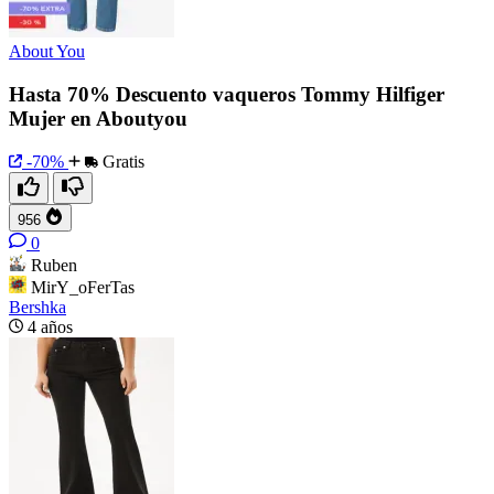
About You
Hasta 70% Descuento vaqueros Tommy Hilfiger
Mujer en Aboutyou
-70%
Gratis
956
0
Ruben
MirY_oFerTas
Bershka
4 años