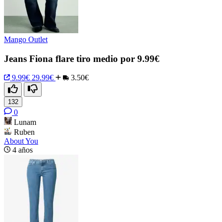
Mango Outlet
Jeans Fiona flare tiro medio por 9.99€
9.99€
29.99€
3.50€
132
0
Lunam
Ruben
About You
4 años