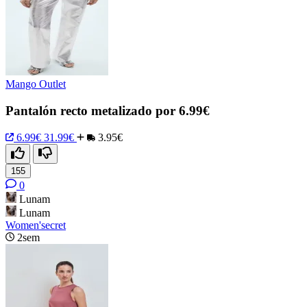
Mango Outlet
Pantalón recto metalizado por 6.99€
6.99€
31.99€
3.95€
155
0
Lunam
Lunam
Women'secret
2sem