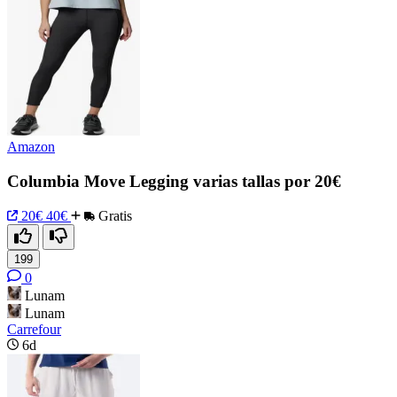
Amazon
Columbia Move Legging varias tallas por 20€
20€
40€
Gratis
199
0
Lunam
Lunam
Carrefour
6d