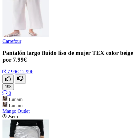
Carrefour
Pantalón largo fluido liso de mujer TEX color beige
por 7.99€
7.99€
12.99€
198
0
Lunam
Lunam
Mango Outlet
2sem