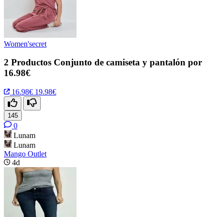
Women'secret
2 Productos Conjunto de camiseta y pantalón por
16.98€
16.98€
19.98€
145
0
Lunam
Lunam
Mango Outlet
4d