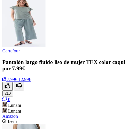
Carrefour
Pantalón largo fluido liso de mujer TEX color caqui
por 7.99€
7.99€
12.99€
210
0
Lunam
Lunam
Amazon
1sem