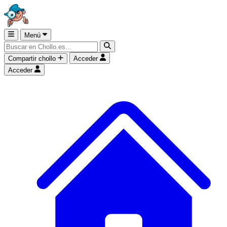
Menú
Compartir chollo
Acceder
Acceder