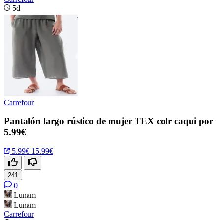
5d
Carrefour
Pantalón largo rústico de mujer TEX colr caqui por
5.99€
5.99€
15.99€
241
0
Lunam
Lunam
Carrefour