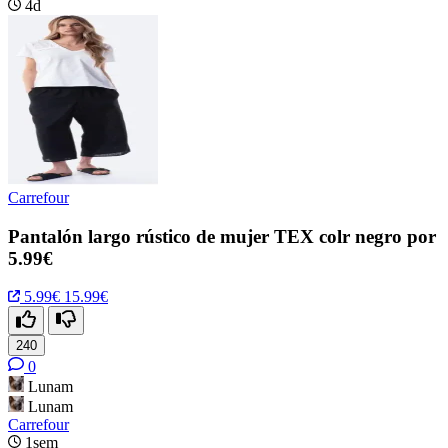
4d
Carrefour
Pantalón largo rústico de mujer TEX colr negro por
5.99€
5.99€
15.99€
240
0
Lunam
Lunam
Carrefour
1sem