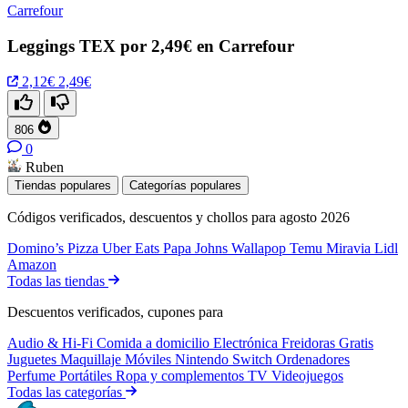
Carrefour
Leggings TEX por 2,49€ en Carrefour
2,12€
2,49€
806
0
Ruben
Tiendas populares
Categorías populares
Códigos verificados, descuentos y chollos para agosto 2026
Domino’s Pizza
Uber Eats
Papa Johns
Wallapop
Temu
Miravia
Lidl
Amazon
Todas las tiendas
Descuentos verificados, cupones para
Audio & Hi-Fi
Comida a domicilio
Electrónica
Freidoras
Gratis
Juguetes
Maquillaje
Móviles
Nintendo Switch
Ordenadores
Perfume
Portátiles
Ropa y complementos
TV
Videojuegos
Todas las categorías