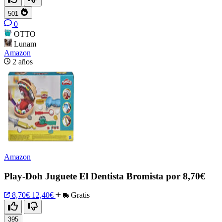
501
0
OTTO
Lunam
Amazon
2 años
Amazon
Play-Doh Juguete El Dentista Bromista por 8,70€
8,70€
12,40€
Gratis
395