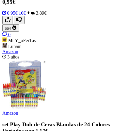
0,95€
0,95€
10€
3,89€
664
0
MirY_oFerTas
Lunam
Amazon
3 años
Amazon
set Play Doh de Ceras Blandas de 24 Colores
Variados por 4,17€