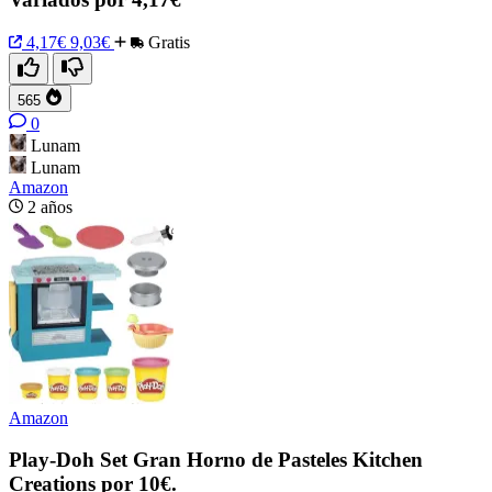
4,17€
9,03€
Gratis
565
0
Lunam
Lunam
Amazon
2 años
Amazon
Play-Doh Set Gran Horno de Pasteles Kitchen
Creations por 10€.