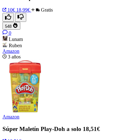
10€
18,99€
Gratis
548
0
Lunam
Ruben
Amazon
3 años
Amazon
Súper Maletín Play-Doh a solo 18,51€