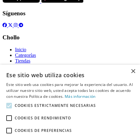
Síguenos
Chollo
Inicio
Categorías
Tiendas
Gratis
×
Ese sitio web utiliza cookies
Acerca de
Este sitio web usa cookies para mejorar la experiencia del usuario. Al
utilizar nuestro sitio web, usted acepta todas las cookies de acuerdo
Sobre nosotros
Contacto
con nuestra Política de cookies.
Más información
Reglas de publicación
COOKIES ESTRICTAMENTE NECESARIAS
Información legal
COOKIES DE RENDIMIENTO
Privacidad
COOKIES DE PREFERENCIAS
Declaración de cookies
Términos y condiciones