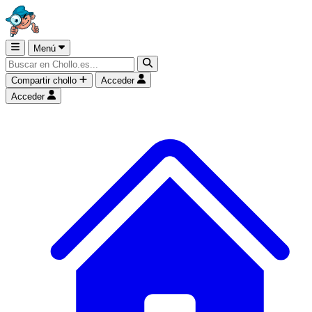
Menú
Compartir chollo
Acceder
Acceder