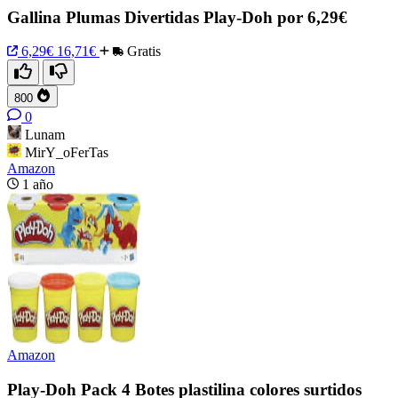
Gallina Plumas Divertidas Play-Doh por 6,29€
6,29€
16,71€
Gratis
800
0
Lunam
MirY_oFerTas
Amazon
1 año
Amazon
Play-Doh Pack 4 Botes plastilina colores surtidos