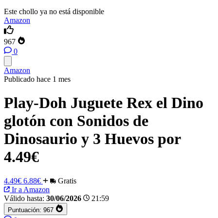
Este chollo ya no está disponible
Amazon
967
0
Amazon
Publicado hace 1 mes
Play-Doh Juguete Rex el Dino
glotón con Sonidos de
Dinosaurio y 3 Huevos por
4.49€
4.49€
6.88€
Gratis
Ir a Amazon
Válido hasta:
30/06/2026
21:59
Puntuación:
967