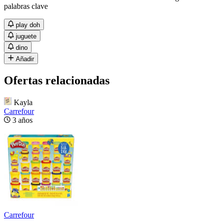
palabras clave
play doh
juguete
dino
Añadir
Ofertas relacionadas
Kayla
Carrefour
3 años
Carrefour