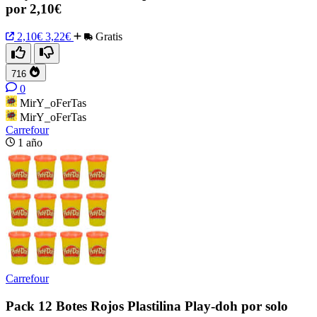
por 2,10€
2,10€
3,22€
Gratis
716
0
MirY_oFerTas
MirY_oFerTas
Carrefour
1 año
Carrefour
Pack 12 Botes Rojos Plastilina Play-doh por solo