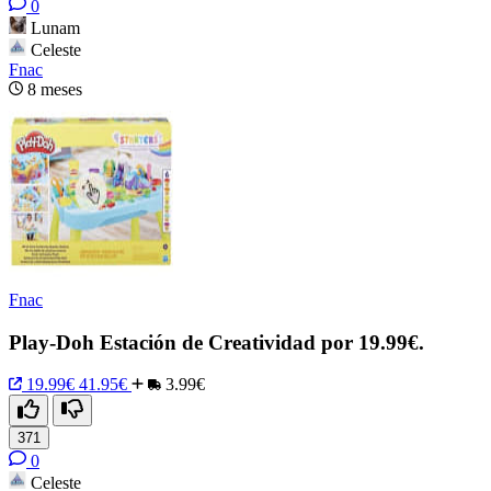
0
Lunam
Celeste
Fnac
8 meses
Fnac
Play-Doh Estación de Creatividad por 19.99€.
19.99€
41.95€
3.99€
371
0
Celeste