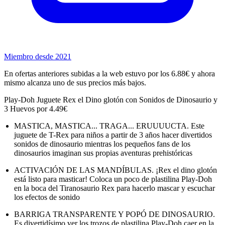
Miembro desde 2021
En ofertas anteriores subidas a la web estuvo por los 6.88€ y ahora
mismo alcanza uno de sus precios más bajos.
Play-Doh Juguete Rex el Dino glotón con Sonidos de Dinosaurio y
3 Huevos por 4.49€
MASTICA, MASTICA... TRAGA... ERUUUUCTA. Este
juguete de T-Rex para niños a partir de 3 años hacer divertidos
sonidos de dinosaurio mientras los pequeños fans de los
dinosaurios imaginan sus propias aventuras prehistóricas
ACTIVACIÓN DE LAS MANDÍBULAS. ¡Rex el dino glotón
está listo para masticar! Coloca un poco de plastilina Play-Doh
en la boca del Tiranosaurio Rex para hacerlo mascar y escuchar
los efectos de sonido
BARRIGA TRANSPARENTE Y POPÓ DE DINOSAURIO.
Es divertidísimo ver los trozos de plastilina Play-Doh caer en la