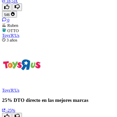
18,51€
546
0
Ruben
OTTO
Toys'R'Us
3 años
Toys'R'Us
25% DTO directo en las mejores marcas
-25%