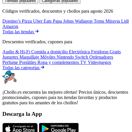
Tiendas populares
Categorías populares
Códigos verificados, descuentos y chollos para agosto 2026
Domino’s Pizza
Uber Eats
Papa Johns
Wallapop
Temu
Miravia
Lidl
Amazon
Todas las tiendas
Descuentos verificados, cupones para
Audio & Hi-Fi
Comida a domicilio
Electrónica
Freidoras
Gratis
Juguetes
Maquillaje
Móviles
Nintendo Switch
Ordenadores
Perfume
Portátiles
Ropa y complementos
TV
Videojuegos
Todas las categorías
¡Chollo.es encuentra las mejores ofertas! Precios únicos, descuentos
promocionales, cupones para tus tiendas favoritas y productos
gratuitos para los amantes de los chollos!
Descarga la App