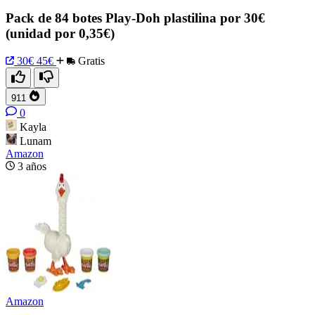
Pack de 84 botes Play-Doh plastilina por 30€
(unidad por 0,35€)
30€
45€
Gratis
911
0
Kayla
Lunam
Amazon
3 años
Amazon