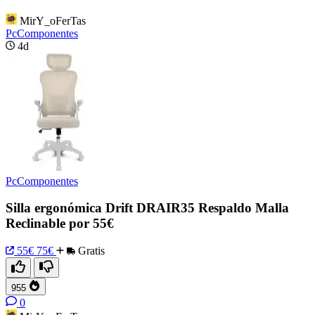
MirY_oFerTas
PcComponentes
4d
PcComponentes
Silla ergonómica Drift DRAIR35 Respaldo Malla
Reclinable por 55€
55€
75€
Gratis
955
0