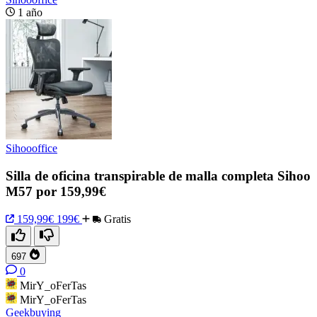
1 año
Sihoooffice
Silla de oficina transpirable de malla completa Sihoo
M57 por 159,99€
159,99€
199€
Gratis
697
0
MirY_oFerTas
MirY_oFerTas
Geekbuying