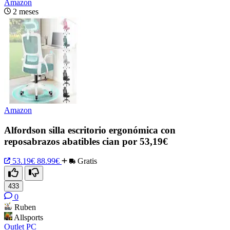
Amazon
2 meses
Amazon
Alfordson silla escritorio ergonómica con
reposabrazos abatibles cian por 53,19€
53.19€
88.99€
Gratis
433
0
Ruben
Allsports
Outlet PC