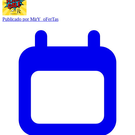
Publicado por
MirY_oFerTas