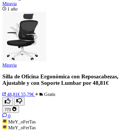
Miravia
1 año
Miravia
Silla de Oficina Ergonómica con Reposacabezas,
Ajustable y con Soporte Lumbar por 48,81€
48,81€
55,79€
Gratis
773
0
MirY_oFerTas
MirY_oFerTas