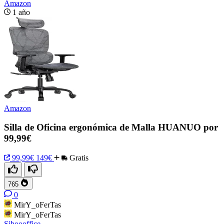
Amazon
1 año
Amazon
Silla de Oficina ergonómica de Malla HUANUO por
99,99€
99,99€
149€
Gratis
765
0
MirY_oFerTas
MirY_oFerTas
Sihoooffice