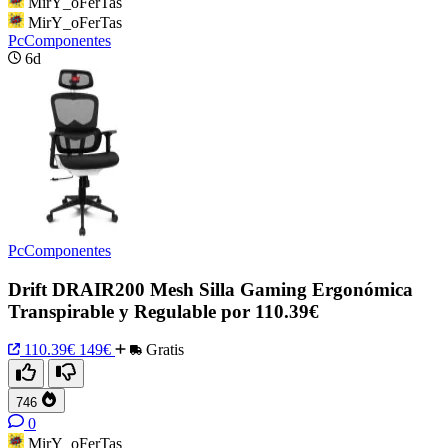
MirY_oFerTas
MirY_oFerTas
PcComponentes
6d
PcComponentes
Drift DRAIR200 Mesh Silla Gaming Ergonómica
Transpirable y Regulable por 110.39€
110.39€
149€
Gratis
746
0
MirY_oFerTas