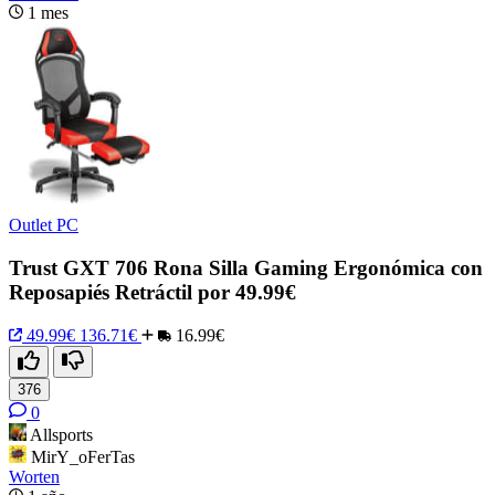
1 mes
Outlet PC
Trust GXT 706 Rona Silla Gaming Ergonómica con
Reposapiés Retráctil por 49.99€
49.99€
136.71€
16.99€
376
0
Allsports
MirY_oFerTas
Worten