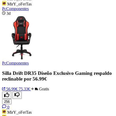
MirY_oFerTas
PcComponentes
3d
PcComponentes
Silla Drift DR35 Diseño Exclusivo Gaming respaldo
reclinable por 56.99€
56.99€
75.33€
Gratis
256
0
MirY_oFerTas