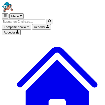
Menú
Compartir chollo
Acceder
Acceder