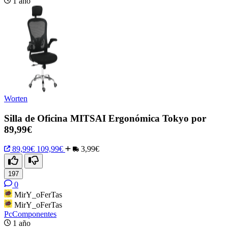
1 año
Worten
Silla de Oficina MITSAI Ergonómica Tokyo por
89,99€
89,99€
109,99€
3,99€
197
0
MirY_oFerTas
MirY_oFerTas
PcComponentes
1 año