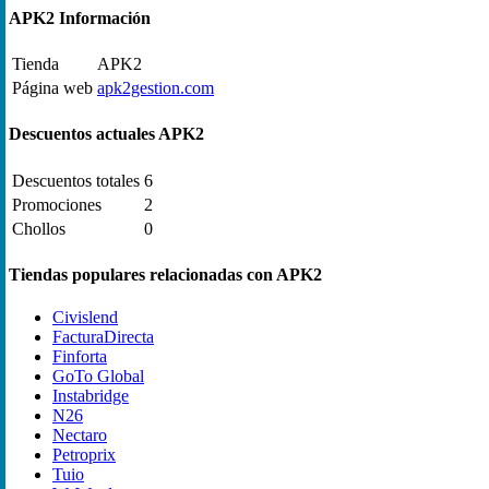
APK2 Información
Tienda
APK2
Página web
apk2gestion.com
Descuentos actuales APK2
Descuentos totales
6
Promociones
2
Chollos
0
Tiendas populares relacionadas con APK2
Civislend
FacturaDirecta
Finforta
GoTo Global
Instabridge
N26
Nectaro
Petroprix
Tuio