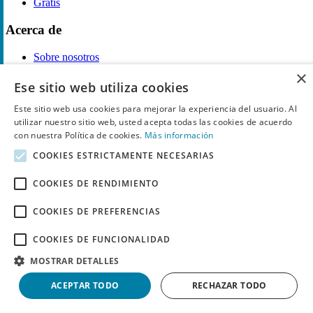
Gratis
Acerca de
Sobre nosotros
Contacto
×
Reglas de publicación
Ese sitio web utiliza cookies
Información legal
Este sitio web usa cookies para mejorar la experiencia del usuario. Al
utilizar nuestro sitio web, usted acepta todas las cookies de acuerdo
con nuestra Política de cookies.
Más información
Privacidad
Declaración de cookies
COOKIES ESTRICTAMENTE NECESARIAS
Términos y condiciones
Descargo de Responsabilidad
COOKIES DE RENDIMIENTO
Aviso y eliminación
Derechos de autor ©
Chollo
2026. Todos los derechos quedan
COOKIES DE PREFERENCIAS
reservados.
COOKIES DE FUNCIONALIDAD
MOSTRAR DETALLES
ACEPTAR TODO
RECHAZAR TODO