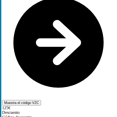
Muestra el código
VZC
125€
Descuento