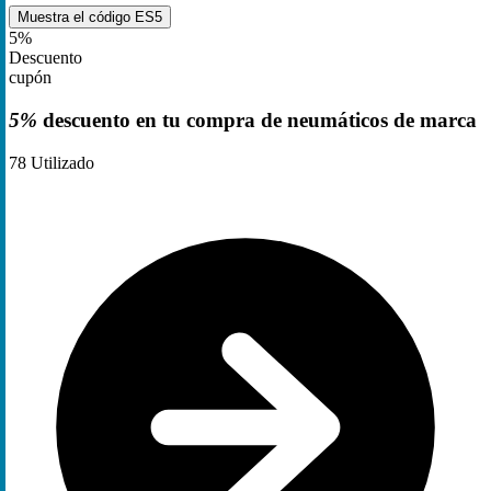
Muestra el código
ES5
5%
Descuento
cupón
5%
descuento en tu compra de neumáticos de marca
78
Utilizado