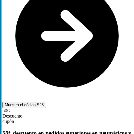
Muestra el código
S25
50€
Descuento
cupón
50€
descuento en pedidos superiores en neumáticos y