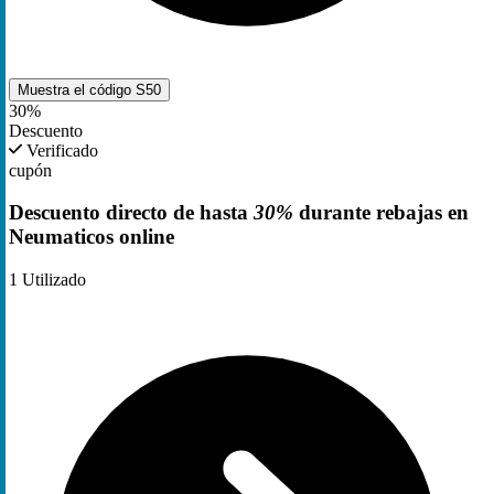
Muestra el código
S50
30%
Descuento
Verificado
cupón
Descuento directo de hasta
30%
durante rebajas en
Neumaticos online
1
Utilizado