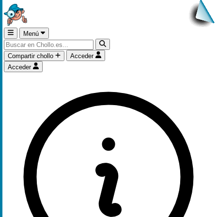
Menú
Compartir chollo
Acceder
Acceder