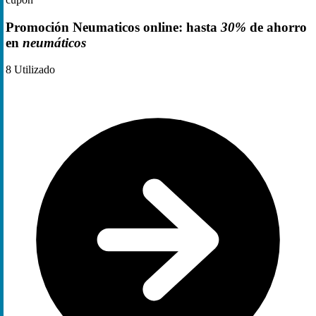
Promoción Neumaticos online: hasta
30%
de ahorro
en
neumáticos
8
Utilizado