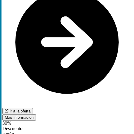
Ir a la oferta
Más información
30%
Descuento
cupón