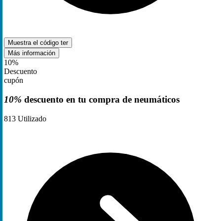
Muestra el código
ter
Más información
10%
Descuento
cupón
10%
descuento en tu compra de neumáticos
813
Utilizado