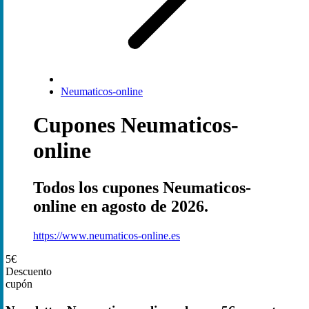
Neumaticos-online
Cupones Neumaticos-
online
Todos los cupones Neumaticos-
online en agosto de 2026.
https://www.neumaticos-online.es
5€
Descuento
cupón