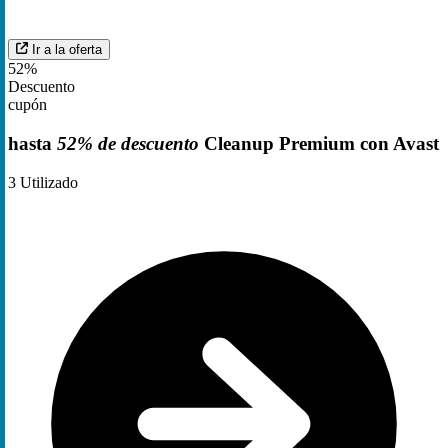
Ir a la oferta
52%
Descuento
cupón
hasta
52% de descuento
Cleanup Premium con Avast
3
Utilizado