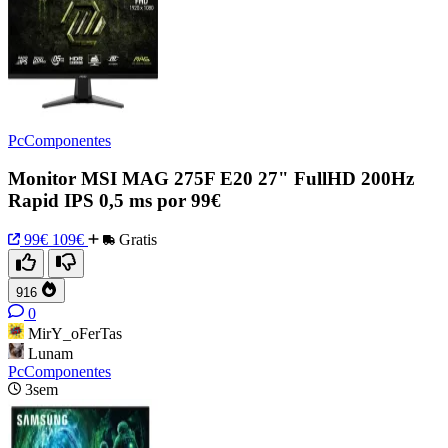
PcComponentes
Monitor MSI MAG 275F E20 27" FullHD 200Hz
Rapid IPS 0,5 ms por 99€
99€
109€
Gratis
916
0
MirY_oFerTas
Lunam
PcComponentes
3sem