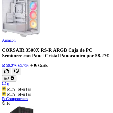
Amazon
CORSAIR 3500X RS-R ARGB Caja de PC
Semitorre con Panel Cristal Panorámico por 58.27€
58.27€
65.75€
Gratis
946
0
MirY_oFerTas
MirY_oFerTas
PcComponentes
1d