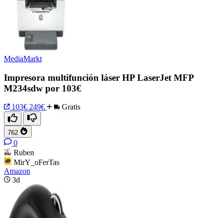
MediaMarkt
Impresora multifunción láser HP LaserJet MFP
M234sdw por 103€
103€
249€
Gratis
762
0
Ruben
MirY_oFerTas
Amazon
3d