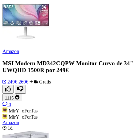
Amazon
MSI Modern MD342CQPW Monitor Curvo de 34"
UWQHD 1500R por 249€
249€
269€
Gratis
1115
0
MirY_oFerTas
MirY_oFerTas
Amazon
1d