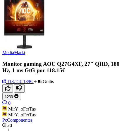
MediaMarkt
Monitor gaming AOC Q27G4XF, 27" QHD, 180
Hz, 1 ms GtG por 118.15€
118.15€
139€
Gratis
1230
0
MirY_oFerTas
MirY_oFerTas
PcComponentes
2d