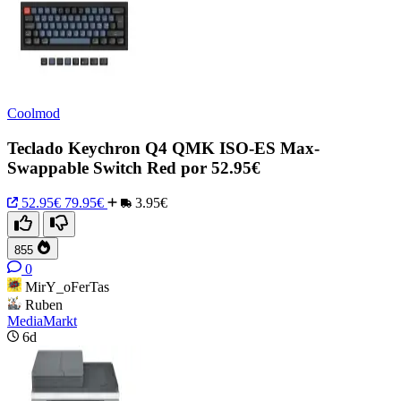
Coolmod
Teclado Keychron Q4 QMK ISO-ES Max-
Swappable Switch Red por 52.95€
52.95€
79.95€
3.95€
855
0
MirY_oFerTas
Ruben
MediaMarkt
6d