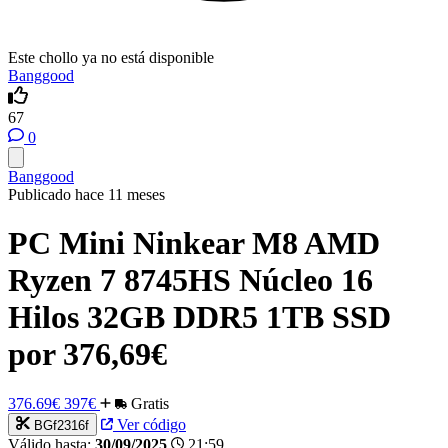
Este chollo ya no está disponible
Banggood
67
0
Banggood
Publicado hace 11 meses
PC Mini Ninkear M8 AMD
Ryzen 7 8745HS Núcleo 16
Hilos 32GB DDR5 1TB SSD
por 376,69€
376.69€
397€
Gratis
Ver código
BGf2316f
Válido hasta:
30/09/2025
21:59