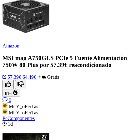
Amazon
MSI mag A750GLS PCIe 5 Fuente Alimentación
750W 80 Plus por 57.39€ reacondicionado
57.39€
64.49€
Gratis
916
0
MirY_oFerTas
MirY_oFerTas
PcComponentes
1d