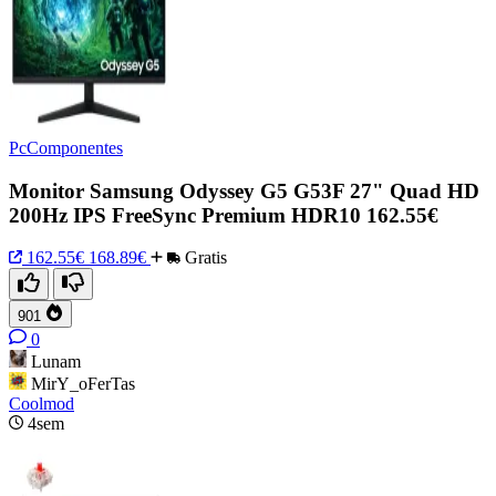
PcComponentes
Monitor Samsung Odyssey G5 G53F 27" Quad HD
200Hz IPS FreeSync Premium HDR10 162.55€
162.55€
168.89€
Gratis
901
0
Lunam
MirY_oFerTas
Coolmod
4sem