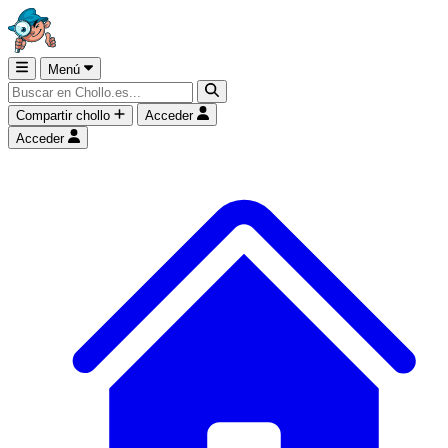
Menú
Compartir chollo
Acceder
Acceder