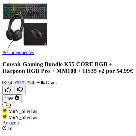
PcComponentes
Corsair Gaming Bundle K55 CORE RGB +
Harpoon RGB Pro + MM100 + HS35 v2 por 54.99€
54.99€
92.98€
Gratis
1166
0
MirY_oFerTas
MirY_oFerTas
Amazon
1d