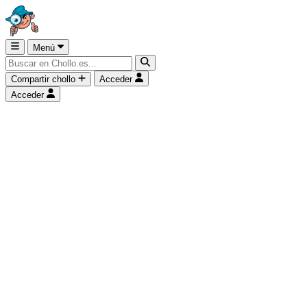
Menú
Compartir chollo
Acceder
Acceder