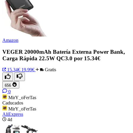
Amazon
VEGER 20000mAh Batería Externa Power Bank,
Carga Rápida 22.5W QC3.0 por 15.34€
15.34€
19.99€
Gratis
656
0
MirY_oFerTas
Caducados
MirY_oFerTas
AliExpress
4d