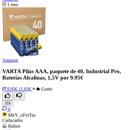
1 mes
Amazon
VARTA Pilas AAA, paquete de 40, Industrial Pro,
Baterías Alcalinas, 1,5V por 9.95€
9.95€
11.05€
Gratis
316
0
MirY_oFerTas
Caducados
Ruben