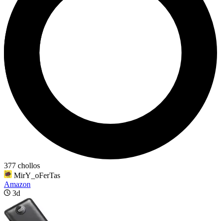
377 chollos
MirY_oFerTas
Amazon
3d