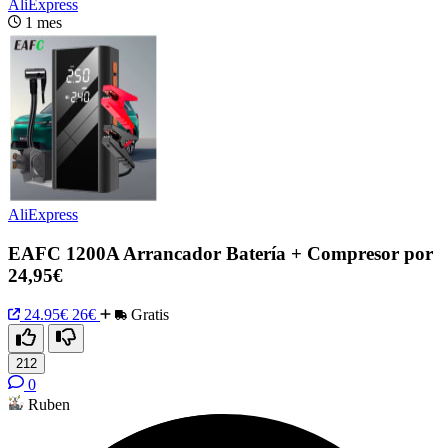
AliExpress
1 mes
AliExpress
EAFC 1200A Arrancador Batería + Compresor por
24,95€
24.95€
26€
Gratis
212
0
Ruben