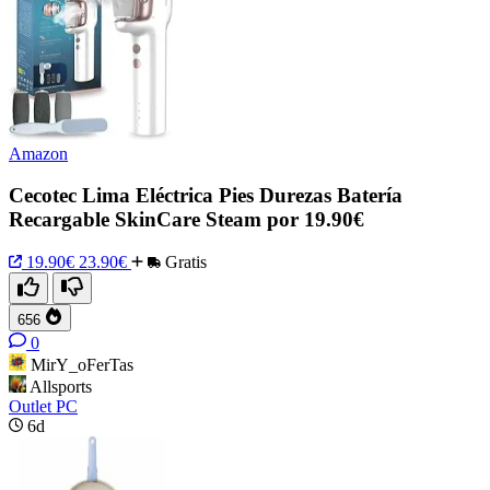
Amazon
Cecotec Lima Eléctrica Pies Durezas Batería
Recargable SkinCare Steam por 19.90€
19.90€
23.90€
Gratis
656
0
MirY_oFerTas
Allsports
Outlet PC
6d