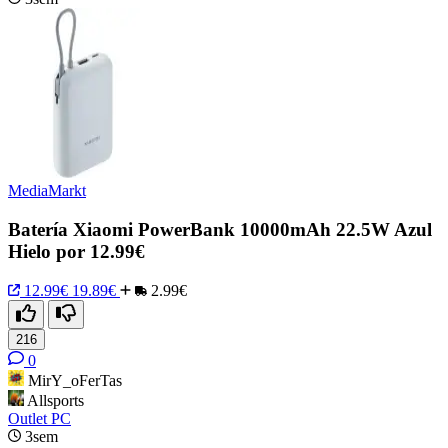
MediaMarkt
Batería Xiaomi PowerBank 10000mAh 22.5W Azul
Hielo por 12.99€
12.99€
19.89€
2.99€
216
0
MirY_oFerTas
Allsports
Outlet PC
3sem