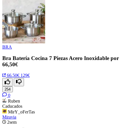
BRA
Bra Batería Cocina 7 Piezas Acero Inoxidable por
66,50€
66.50€
129€
254
0
Ruben
Caducados
MirY_oFerTas
Miravia
2sem