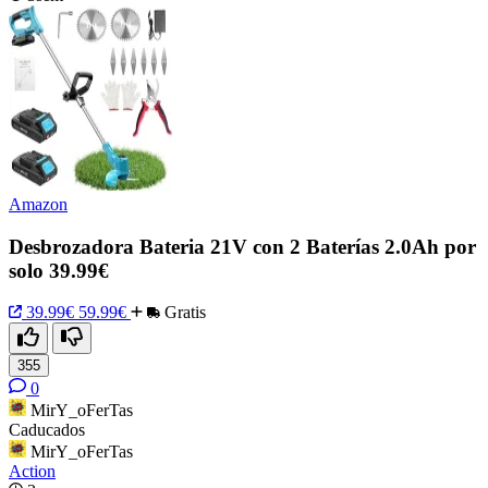
Amazon
Desbrozadora Bateria 21V con 2 Baterías 2.0Ah por
solo 39.99€
39.99€
59.99€
Gratis
355
0
MirY_oFerTas
Caducados
MirY_oFerTas
Action