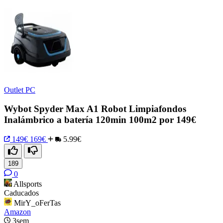
Outlet PC
Wybot Spyder Max A1 Robot Limpiafondos
Inalámbrico a batería 120min 100m2 por 149€
149€
169€
5.99€
189
0
Allsports
Caducados
MirY_oFerTas
Amazon
3sem