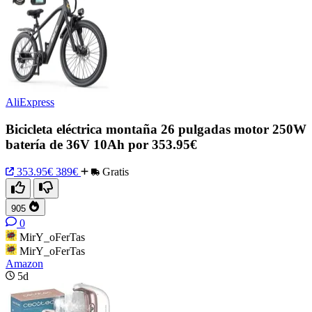
AliExpress
Bicicleta eléctrica montaña 26 pulgadas motor 250W
batería de 36V 10Ah por 353.95€
353.95€
389€
Gratis
905
0
MirY_oFerTas
MirY_oFerTas
Amazon
5d