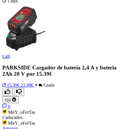
1 mes
Lidl
PARKSIDE Cargador de batería 2,4 A y batería
2Ah 20 V por 15.39€
15.39€
21.99€
Gratis
715
0
MirY_oFerTas
Caducados
MirY_oFerTas
Amazon