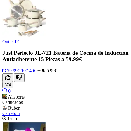
Outlet PC
Just Perfecto JL-721 Batería de Cocina de Inducción
Antiadherente 15 Piezas a 59.99€
59.99€
107.40€
5.99€
374
0
Allsports
Caducados
Ruben
Carrefour
1sem