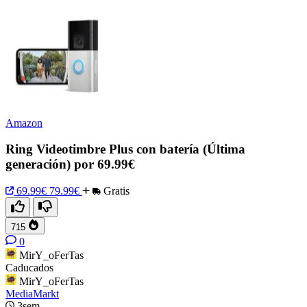
Amazon
Ring Videotimbre Plus con batería (Última
generación) por 69.99€
69.99€
79.99€
Gratis
715
0
MirY_oFerTas
Caducados
MirY_oFerTas
MediaMarkt
3sem