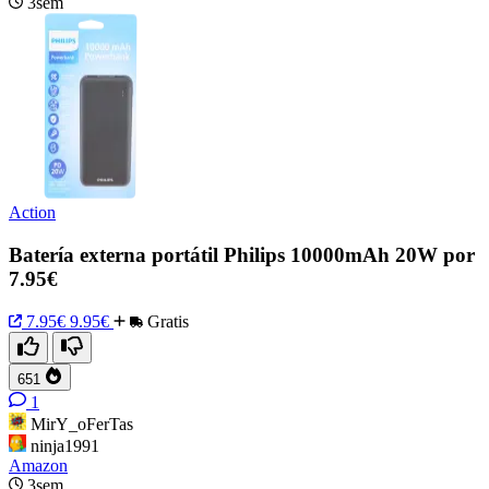
3sem
Action
Batería externa portátil Philips 10000mAh 20W por
7.95€
7.95€
9.95€
Gratis
651
1
MirY_oFerTas
ninja1991
Amazon
3sem