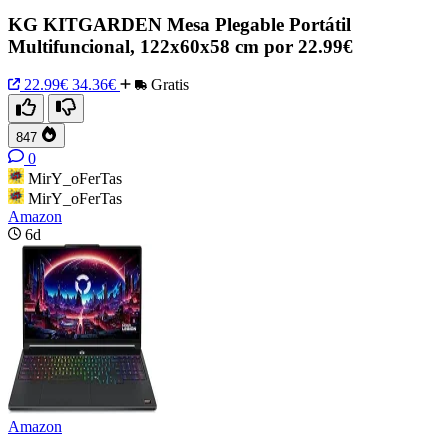
KG KITGARDEN Mesa Plegable Portátil
Multifuncional, 122x60x58 cm por 22.99€
22.99€
34.36€
Gratis
847
0
MirY_oFerTas
MirY_oFerTas
Amazon
6d
Amazon