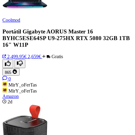
Coolmod
Portátil Gigabyte AORUS Master 16
BYHC5ESE64SP U9-275HX RTX 5080 32GB 1TB
16" W11P
2,499.95€
2,659€
Gratis
865
0
MirY_oFerTas
MirY_oFerTas
Amazon
2d