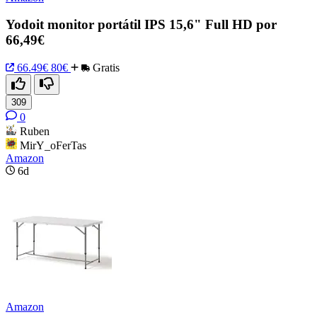
Yodoit monitor portátil IPS 15,6" Full HD por
66,49€
66.49€
80€
Gratis
309
0
Ruben
MirY_oFerTas
Amazon
6d
Amazon