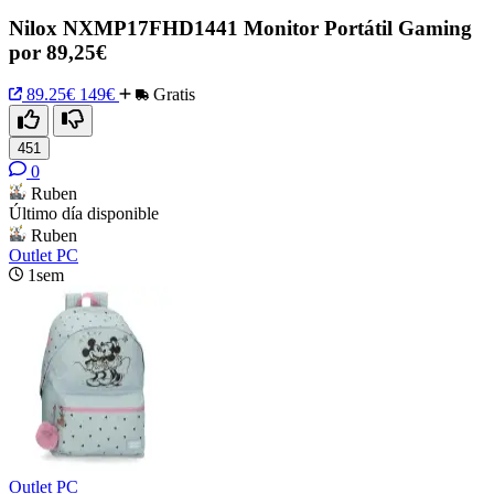
Nilox NXMP17FHD1441 Monitor Portátil Gaming
por 89,25€
89.25€
149€
Gratis
451
0
Ruben
Último día disponible
Ruben
Outlet PC
1sem
Outlet PC