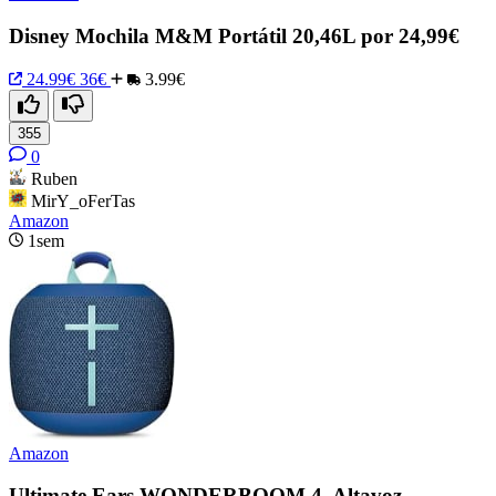
Disney Mochila M&M Portátil 20,46L por 24,99€
24.99€
36€
3.99€
355
0
Ruben
MirY_oFerTas
Amazon
1sem
Amazon
Ultimate Ears WONDERBOOM 4, Altavoz