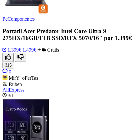
PcComponentes
Portátil Acer Predator Intel Core Ultra 9
275HX/16GB/1TB SSD/RTX 5070/16" por 1.399€
1,399€
1,499€
Gratis
315
0
MirY_oFerTas
Ruben
AliExpress
3d