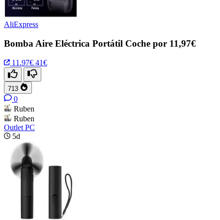
AliExpress
Bomba Aire Eléctrica Portátil Coche por 11,97€
11.97€
41€
713
0
Ruben
Ruben
Outlet PC
5d