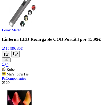
Leroy Merlin
Linterna LED Recargable COB Portátil por 15,99€
15.99€
30€
257
0
Ruben
MirY_oFerTas
PcComponentes
20h