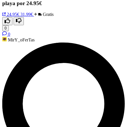
playa por 24.95€
24.95€
31.99€
Gratis
0
0
MirY_oFerTas