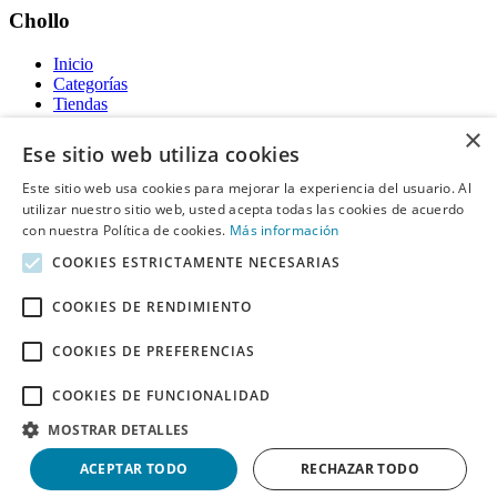
Chollo
Inicio
Categorías
Tiendas
Gratis
×
Ese sitio web utiliza cookies
Acerca de
Este sitio web usa cookies para mejorar la experiencia del usuario. Al
utilizar nuestro sitio web, usted acepta todas las cookies de acuerdo
Sobre nosotros
Contacto
con nuestra Política de cookies.
Más información
Reglas de publicación
COOKIES ESTRICTAMENTE NECESARIAS
Información legal
COOKIES DE RENDIMIENTO
Privacidad
COOKIES DE PREFERENCIAS
Declaración de cookies
Términos y condiciones
Descargo de Responsabilidad
COOKIES DE FUNCIONALIDAD
Aviso y eliminación
MOSTRAR DETALLES
Derechos de autor ©
Chollo
2026. Todos los derechos quedan
ACEPTAR TODO
RECHAZAR TODO
reservados.