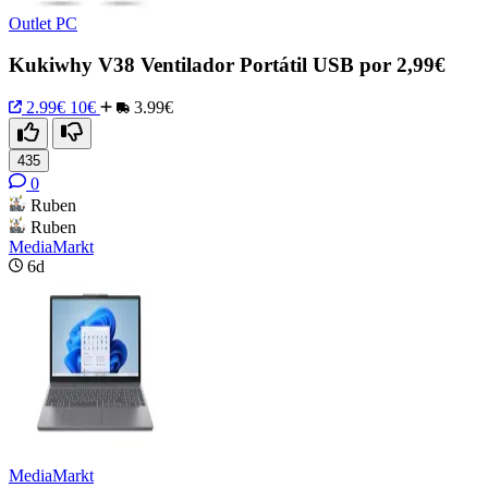
Outlet PC
Kukiwhy V38 Ventilador Portátil USB por 2,99€
2.99€
10€
3.99€
435
0
Ruben
Ruben
MediaMarkt
6d
MediaMarkt