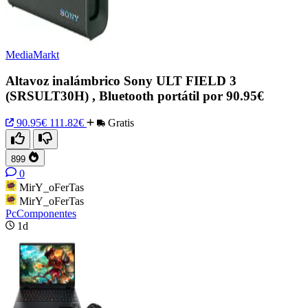
MediaMarkt
Altavoz inalámbrico Sony ULT FIELD 3
(SRSULT30H) , Bluetooth portátil por 90.95€
90.95€
111.82€
Gratis
899
0
MirY_oFerTas
MirY_oFerTas
PcComponentes
1d