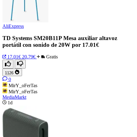
AliExpress
TD Systems SM20B11P Mesa auxiliar altavoz
portátil con sonido de 20W por 17.01€
17.01€
20.79€
Gratis
1126
0
MirY_oFerTas
MirY_oFerTas
MediaMarkt
1d