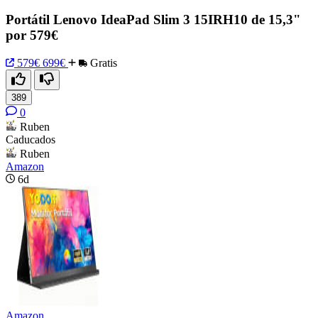
Portátil Lenovo IdeaPad Slim 3 15IRH10 de 15,3"
por 579€
579€
699€
Gratis
389
0
Ruben
Caducados
Ruben
Amazon
6d
Amazon