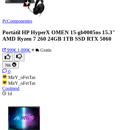
PcComponentes
Portátil HP HyperX OMEN 15-gb0005ns 15.3"
AMD Ryzen 7 260 24GB 1TB SSD RTX 5060
999€
1,099€
Gratis
766
0
MirY_oFerTas
MirY_oFerTas
Coolmod
1d