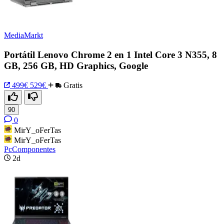
MediaMarkt
Portátil Lenovo Chrome 2 en 1 Intel Core 3 N355, 8
GB, 256 GB, HD Graphics, Google
499€
529€
Gratis
90
0
MirY_oFerTas
MirY_oFerTas
PcComponentes
2d