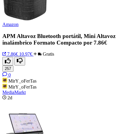
Amazon
APM Altavoz Bluetooth portátil, Mini Altavoz
inalámbrico Formato Compacto por 7.86€
7.86€
10.97€
Gratis
257
0
MirY_oFerTas
MirY_oFerTas
MediaMarkt
2d