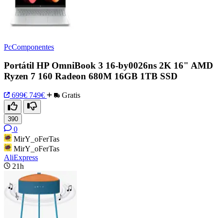
PcComponentes
Portátil HP OmniBook 3 16-by0026ns 2K 16" AMD
Ryzen 7 160 Radeon 680M 16GB 1TB SSD
699€
749€
Gratis
390
0
MirY_oFerTas
MirY_oFerTas
AliExpress
21h