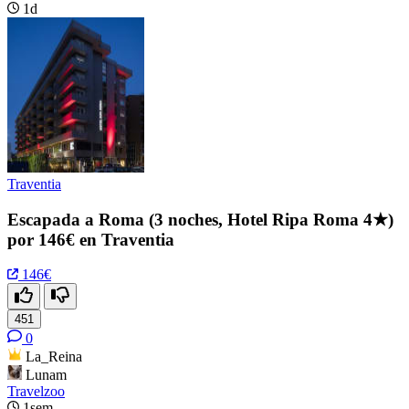
1d
Traventia
Escapada a Roma (3 noches, Hotel Ripa Roma 4★)
por 146€ en Traventia
146€
451
0
La_Reina
Lunam
Travelzoo
1sem