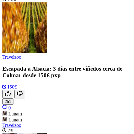
Travelzoo
Escapada a Alsacia: 3 días entre viñedos cerca de
Colmar desde 150€ pxp
150€
251
0
Lunam
Lunam
Travelzoo
23h