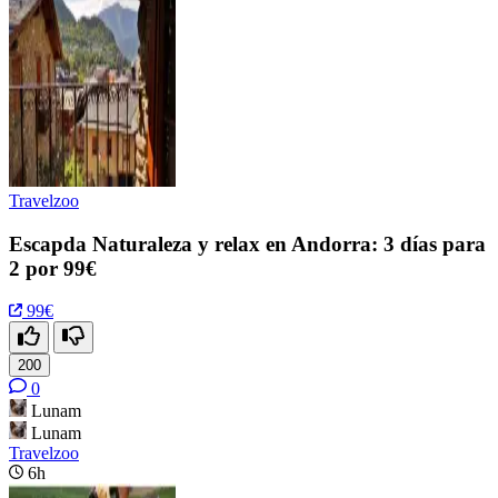
Travelzoo
Escapda Naturaleza y relax en Andorra: 3 días para
2 por 99€
99€
200
0
Lunam
Lunam
Travelzoo
6h