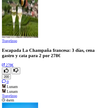
Travelzoo
Escapada La Champaña francesa: 3 días, cena
gastro y cata para 2 por 278€
278€
200
0
Lunam
Lunam
Travelzoo
4sem