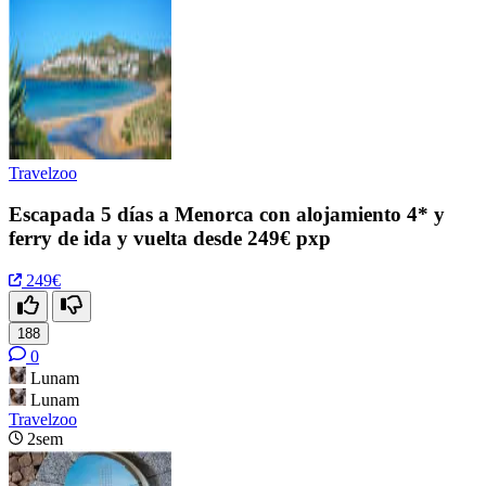
Travelzoo
Escapada 5 días a Menorca con alojamiento 4* y
ferry de ida y vuelta desde 249€ pxp
249€
188
0
Lunam
Lunam
Travelzoo
2sem