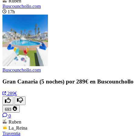
Ruben
Buscounchollo.com
17h
Buscounchollo.com
Gran Canaria (5 noches) por 289€ en Buscounchollo
289€
693
0
Ruben
La_Reina
Traventia