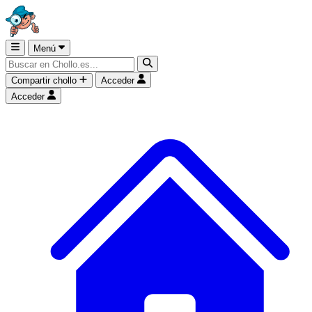
Menú
Compartir chollo
Acceder
Acceder