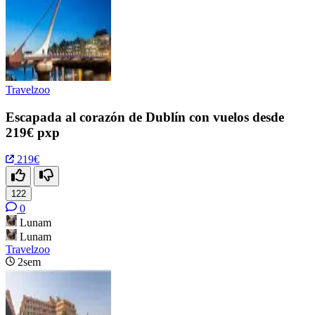
Travelzoo
Escapada al corazón de Dublín con vuelos desde
219€ pxp
219€
122
0
Lunam
Lunam
Travelzoo
2sem