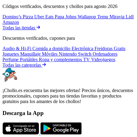
Códigos verificados, descuentos y chollos para agosto 2026
Domino’s Pizza
Uber Eats
Papa Johns
Wallapop
Temu
Miravia
Lidl
Amazon
Todas las tiendas
Descuentos verificados, cupones para
Audio & Hi-Fi
Comida a domicilio
Electrónica
Freidoras
Gratis
Juguetes
Maquillaje
Móviles
Nintendo Switch
Ordenadores
Perfume
Portátiles
Ropa y complementos
TV
Videojuegos
Todas las categorías
¡Chollo.es encuentra las mejores ofertas! Precios únicos, descuentos
promocionales, cupones para tus tiendas favoritas y productos
gratuitos para los amantes de los chollos!
Descarga la App