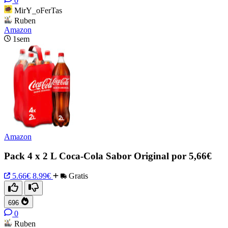
0
MirY_oFerTas
Ruben
Amazon
1sem
Amazon
Pack 4 x 2 L Coca-Cola Sabor Original por 5,66€
5.66€
8.99€
Gratis
696
0
Ruben