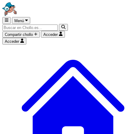
Menú
Compartir chollo
Acceder
Acceder