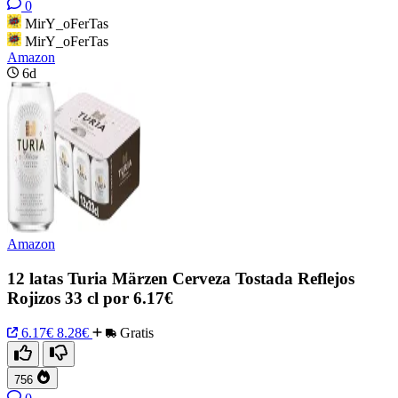
0
MirY_oFerTas
MirY_oFerTas
Amazon
6d
Amazon
12 latas Turia Märzen Cerveza Tostada Reflejos
Rojizos 33 cl por 6.17€
6.17€
8.28€
Gratis
756