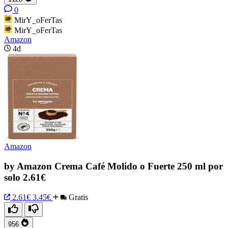
0
MirY_oFerTas
MirY_oFerTas
Amazon
4d
Amazon
by Amazon Crema Café Molido o Fuerte 250 ml por
solo 2.61€
2.61€
3.45€
Gratis
956