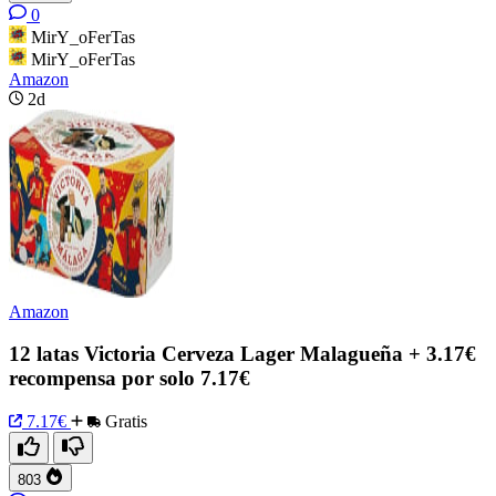
0
MirY_oFerTas
MirY_oFerTas
Amazon
2d
Amazon
12 latas Victoria Cerveza Lager Malagueña + 3.17€
recompensa por solo 7.17€
7.17€
Gratis
803