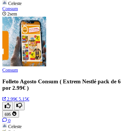
Celeste
Consum
2sem
Consum
Folleto Agosto Consum ( Extrem Nestlé pack de 6
por 2.99€ )
2.99€
5.15€
695
0
Celeste