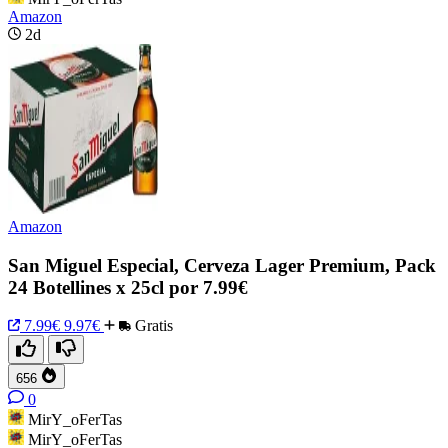
Amazon
2d
Amazon
San Miguel Especial, Cerveza Lager Premium, Pack
24 Botellines x 25cl por 7.99€
7.99€
9.97€
Gratis
656
0
MirY_oFerTas
MirY_oFerTas