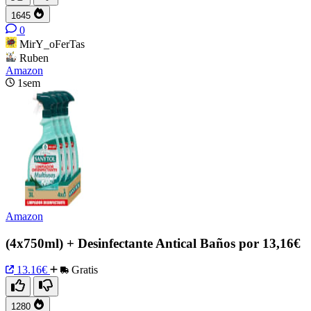
1645
0
MirY_oFerTas
Ruben
Amazon
1sem
Amazon
(4x750ml) + Desinfectante Antical Baños por 13,16€
13.16€
Gratis
1280