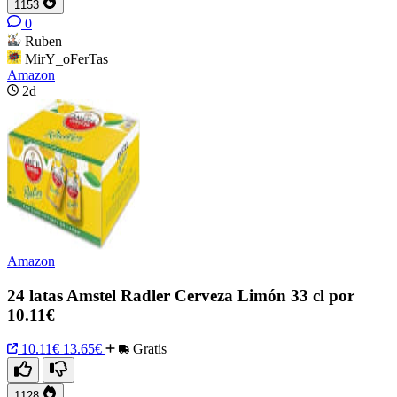
1153
0
Ruben
MirY_oFerTas
Amazon
2d
Amazon
24 latas Amstel Radler Cerveza Limón 33 cl por
10.11€
10.11€
13.65€
Gratis
1128