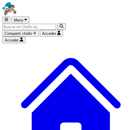
Menú
Compartir chollo
Acceder
Acceder