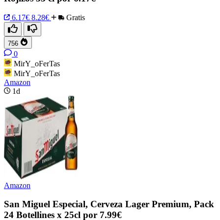
6.17€
8.28€
Gratis
756
0
MirY_oFerTas
MirY_oFerTas
Amazon
1d
Amazon
San Miguel Especial, Cerveza Lager Premium, Pack
24 Botellines x 25cl por 7.99€