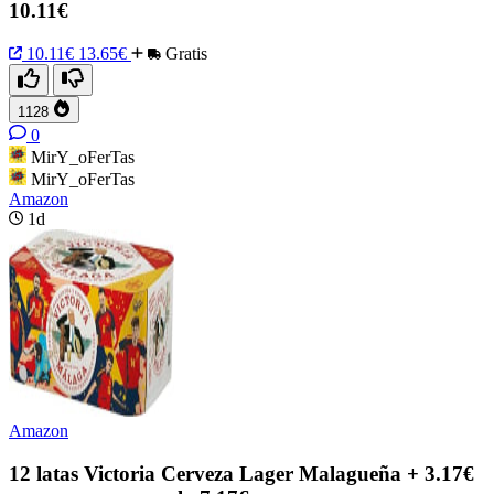
10.11€
10.11€
13.65€
Gratis
1128
0
MirY_oFerTas
MirY_oFerTas
Amazon
1d
Amazon
12 latas Victoria Cerveza Lager Malagueña + 3.17€