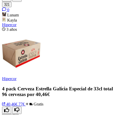
321
0
Lunam
Kayla
Hipercor
3 años
Hipercor
4 pack Cerveza Estrella Galicia Especial de 33cl total
96 cervezas por 40,46€
40,46€
77€
Gratis