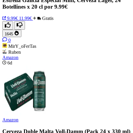
Estrella Galicia Especial Mini, Cerveza Lager, 24
Botellines x 20 cl por 9.99€
9.99€
11.99€
Gratis
1645
0
MirY_oFerTas
Ruben
Amazon
6d
Amazon
Cerveza Doble Malta Voll-Damm (Pack 24 x 330 ml)