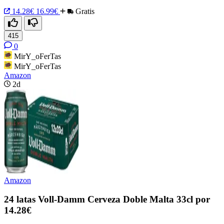
14.28€
16.99€
Gratis
415
0
MirY_oFerTas
MirY_oFerTas
Amazon
2d
Amazon
24 latas Voll-Damm Cerveza Doble Malta 33cl por
14.28€