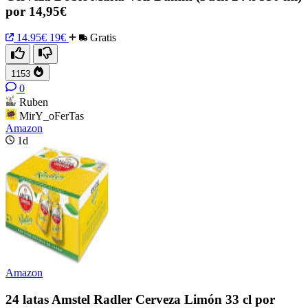
por 14,95€
14.95€
19€
Gratis
1153
0
Ruben
MirY_oFerTas
Amazon
1d
Amazon
24 latas Amstel Radler Cerveza Limón 33 cl por