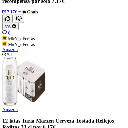
recompensa por solo 7.17€
7.17€
Gratis
803
0
MirY_oFerTas
MirY_oFerTas
Amazon
5d
Amazon
12 latas Turia Märzen Cerveza Tostada Reflejos
Rojizos 33 cl por 6.17€