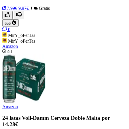
7.99€
9.97€
Gratis
656
0
MirY_oFerTas
MirY_oFerTas
Amazon
4d
Amazon
24 latas Voll-Damm Cerveza Doble Malta por
14.28€