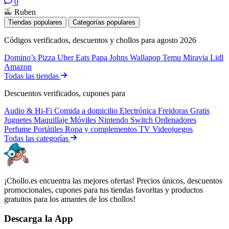
0
Ruben
Tiendas populares
Categorías populares
Códigos verificados, descuentos y chollos para agosto 2026
Domino’s Pizza
Uber Eats
Papa Johns
Wallapop
Temu
Miravia
Lidl
Amazon
Todas las tiendas
Descuentos verificados, cupones para
Audio & Hi-Fi
Comida a domicilio
Electrónica
Freidoras
Gratis
Juguetes
Maquillaje
Móviles
Nintendo Switch
Ordenadores
Perfume
Portátiles
Ropa y complementos
TV
Videojuegos
Todas las categorías
¡Chollo.es encuentra las mejores ofertas! Precios únicos, descuentos
promocionales, cupones para tus tiendas favoritas y productos
gratuitos para los amantes de los chollos!
Descarga la App