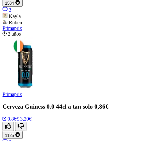
1584
3
Kayla
Ruben
Primaprix
2 años
Primaprix
Cerveza Guiness 0.0 44cl a tan solo 0,86€
0,86€
3,20€
1125