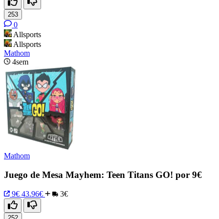
253
0
Allsports
Allsports
Mathom
4sem
Mathom
Juego de Mesa Mayhem: Teen Titans GO! por 9€
9€
43.96€
3€
252