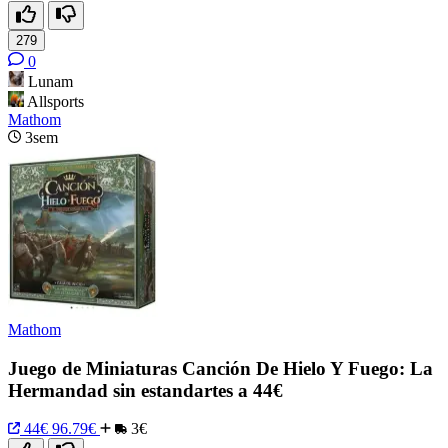
279
0
Lunam
Allsports
Mathom
3sem
Mathom
Juego de Miniaturas Canción De Hielo Y Fuego: La
Hermandad sin estandartes a 44€
44€
96.79€
3€