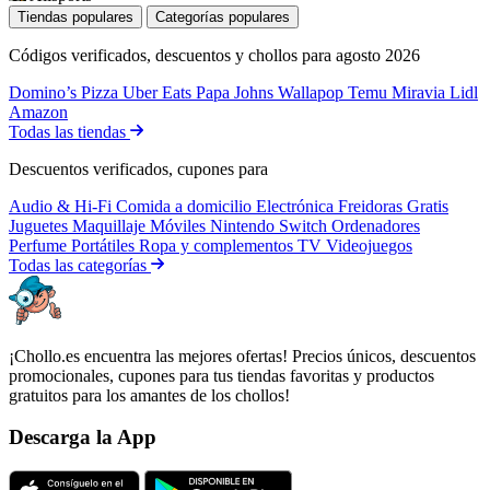
Tiendas populares
Categorías populares
Códigos verificados, descuentos y chollos para agosto 2026
Domino’s Pizza
Uber Eats
Papa Johns
Wallapop
Temu
Miravia
Lidl
Amazon
Todas las tiendas
Descuentos verificados, cupones para
Audio & Hi-Fi
Comida a domicilio
Electrónica
Freidoras
Gratis
Juguetes
Maquillaje
Móviles
Nintendo Switch
Ordenadores
Perfume
Portátiles
Ropa y complementos
TV
Videojuegos
Todas las categorías
¡Chollo.es encuentra las mejores ofertas! Precios únicos, descuentos
promocionales, cupones para tus tiendas favoritas y productos
gratuitos para los amantes de los chollos!
Descarga la App