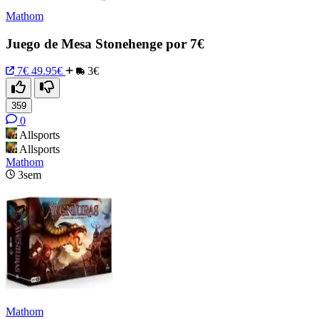
Mathom
Juego de Mesa Stonehenge por 7€
7€
49.95€
3€
359
0
Allsports
Allsports
Mathom
3sem
Mathom