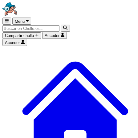
Menú
Compartir chollo
Acceder
Acceder