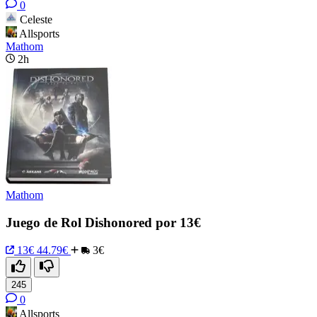
0
Celeste
Allsports
Mathom
2h
Mathom
Juego de Rol Dishonored por 13€
13€
44.79€
3€
245
0
Allsports