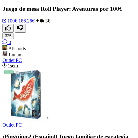
Juego de mesa Roll Player: Aventuras por 100€
100€
186.26€
3€
325
0
Allsports
Lunam
Outlet PC
1sem
Outlet PC
¡Pingüinos! (Español) Juego familiar de estrategia