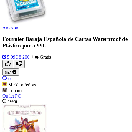
Amazon
Fournier Baraja Española de Cartas Waterproof de
Plástico por 5.99€
5.99€
8.20€
Gratis
657
0
MirY_oFerTas
Lunam
Outlet PC
4sem