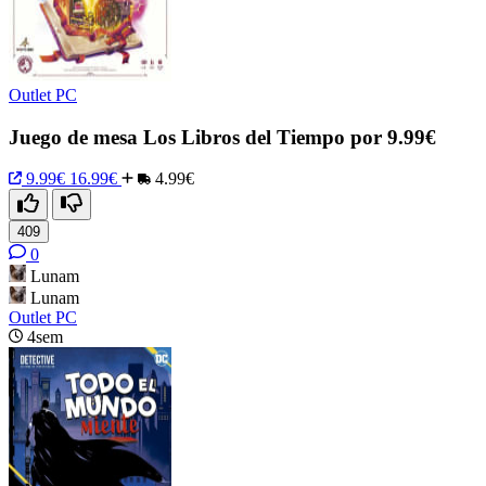
Outlet PC
Juego de mesa Los Libros del Tiempo por 9.99€
9.99€
16.99€
4.99€
409
0
Lunam
Lunam
Outlet PC
4sem