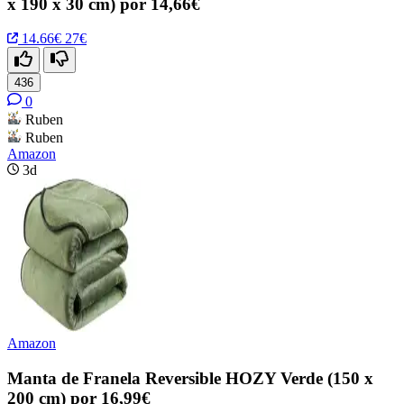
x 190 x 30 cm) por 14,66€
14.66€
27€
436
0
Ruben
Ruben
Amazon
3d
Amazon
Manta de Franela Reversible HOZY Verde (150 x
200 cm) por 16,99€