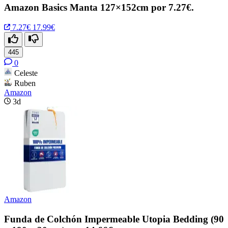
Amazon Basics Manta 127×152cm por 7.27€.
7.27€
17.99€
445
0
Celeste
Ruben
Amazon
3d
Amazon
Funda de Colchón Impermeable Utopia Bedding (90