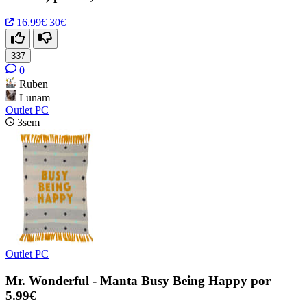
16.99€
30€
337
0
Ruben
Lunam
Outlet PC
3sem
Outlet PC
Mr. Wonderful - Manta Busy Being Happy por
5.99€