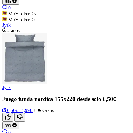
985
0
MirY_oFerTas
MirY_oFerTas
Jysk
2 años
Jysk
Juego funda nórdica 155x220 desde solo 6,50€
6,50€
14,99€
Gratis
980
0