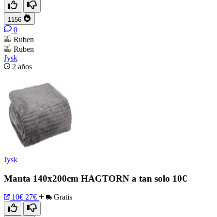
1156
0
Ruben
Ruben
Jysk
2 años
Jysk
Manta 140x200cm HAGTORN a tan solo 10€
10€
27€
Gratis