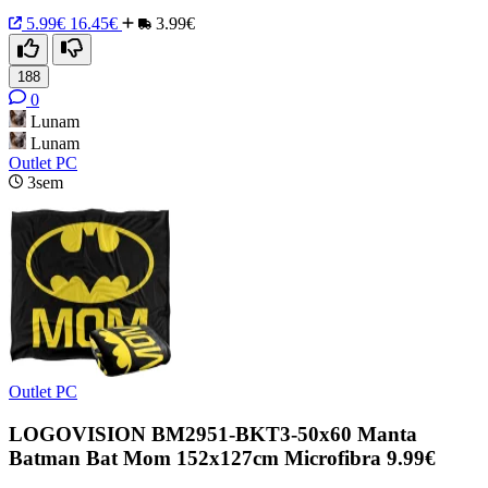
5.99€
16.45€
3.99€
188
0
Lunam
Lunam
Outlet PC
3sem
Outlet PC
LOGOVISION BM2951-BKT3-50x60 Manta
Batman Bat Mom 152x127cm Microfibra 9.99€