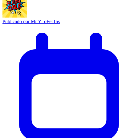
Publicado por
MirY_oFerTas