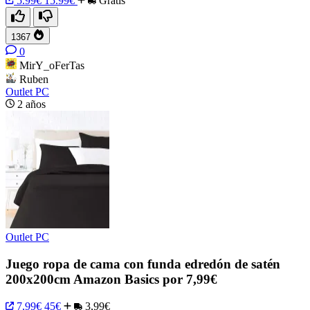
5.99€
15.99€
Gratis
1367
0
MirY_oFerTas
Ruben
Outlet PC
2 años
Outlet PC
Juego ropa de cama con funda edredón de satén
200x200cm Amazon Basics por 7,99€
7,99€
45€
3,99€