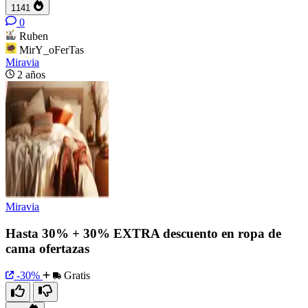
1141
0
Ruben
MirY_oFerTas
Miravia
2 años
Miravia
Hasta 30% + 30% EXTRA descuento en ropa de
cama ofertazas
-30%
Gratis