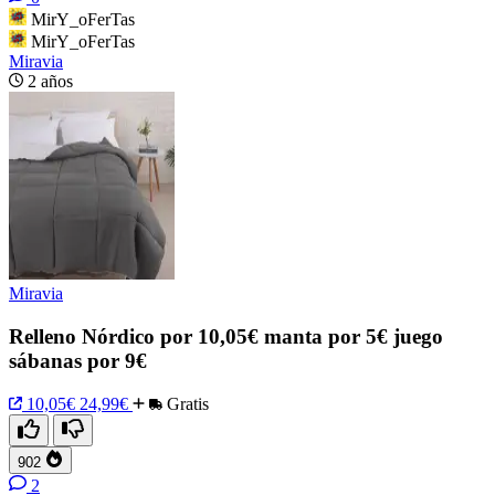
MirY_oFerTas
MirY_oFerTas
Miravia
2 años
Miravia
Relleno Nórdico por 10,05€ manta por 5€ juego
sábanas por 9€
10,05€
24,99€
Gratis
902
2