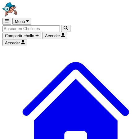
Menú
Compartir chollo
Acceder
Acceder