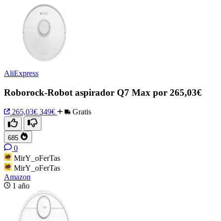
AliExpress
Roborock-Robot aspirador Q7 Max por 265,03€
265,03€
349€
Gratis
685
0
MirY_oFerTas
MirY_oFerTas
Amazon
1 año