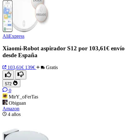
AliExpress
Xiaomi-Robot aspirador S12 por 103,61€ envío
desde España
103,61€
139€
Gratis
572
0
MirY_oFerTas
Obiguan
Amazon
4 años