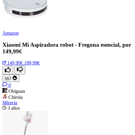
Amazon
Xiaomi Mi Aspiradora robot - Fregona esencial, por
149,99€
149,99€
199,99€
557
0
Obiguan
Chirola
Miravia
3 años