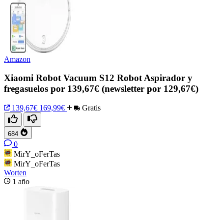
Amazon
Xiaomi Robot Vacuum S12 Robot Aspirador y
fregasuelos por 139,67€ (newsletter por 129,67€)
139,67€
169,99€
Gratis
684
0
MirY_oFerTas
MirY_oFerTas
Worten
1 año