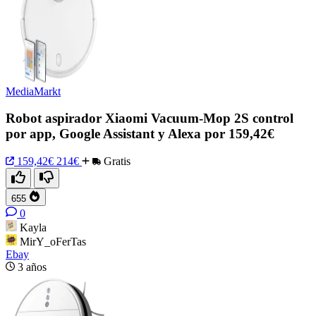
MediaMarkt
Robot aspirador Xiaomi Vacuum-Mop 2S control
por app, Google Assistant y Alexa por 159,42€
159,42€
214€
Gratis
655
0
Kayla
MirY_oFerTas
Ebay
3 años