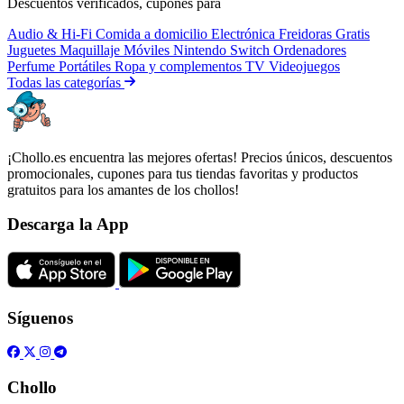
Descuentos verificados, cupones para
Audio & Hi-Fi
Comida a domicilio
Electrónica
Freidoras
Gratis
Juguetes
Maquillaje
Móviles
Nintendo Switch
Ordenadores
Perfume
Portátiles
Ropa y complementos
TV
Videojuegos
Todas las categorías
¡Chollo.es encuentra las mejores ofertas! Precios únicos, descuentos
promocionales, cupones para tus tiendas favoritas y productos
gratuitos para los amantes de los chollos!
Descarga la App
Síguenos
Chollo