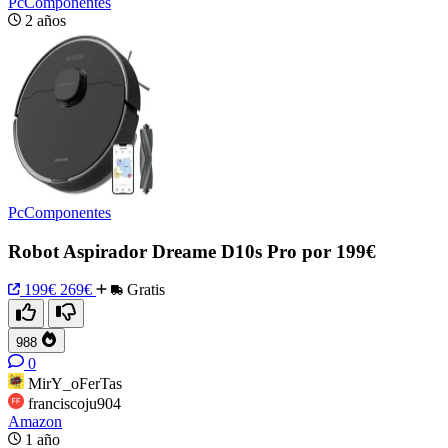
PcComponentes
2 años
PcComponentes
Robot Aspirador Dreame D10s Pro por 199€
199€
269€
Gratis
988
0
MirY_oFerTas
franciscoju904
Amazon
1 año