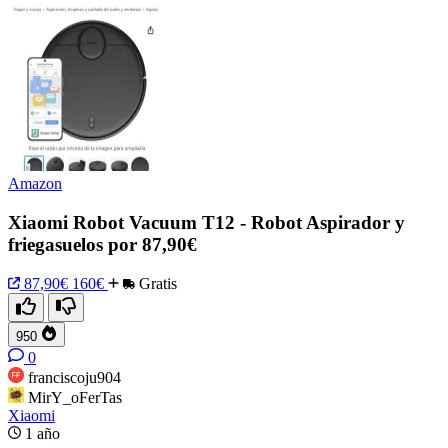
Amazon
Xiaomi Robot Vacuum T12 - Robot Aspirador y
friegasuelos por 87,90€
87,90€
160€
Gratis
950
0
franciscoju904
MirY_oFerTas
Xiaomi
1 año