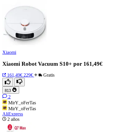
Xiaomi
Xiaomi Robot Vacuum S10+ por 161,49€
161,49€
229€
Gratis
813
2
MirY_oFerTas
MirY_oFerTas
AliExpress
2 años