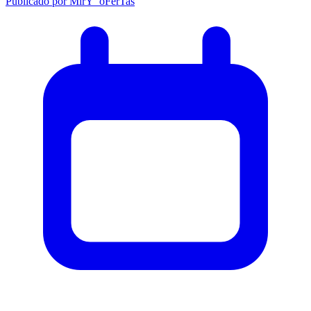
Publicado por
MirY_oFerTas