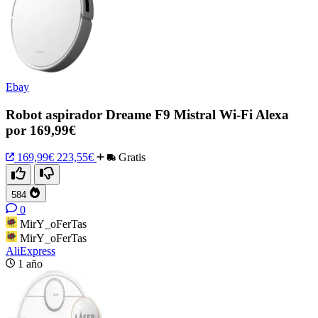
Ebay
Robot aspirador Dreame F9 Mistral Wi-Fi Alexa
por 169,99€
169,99€
223,55€
Gratis
584
0
MirY_oFerTas
MirY_oFerTas
AliExpress
1 año