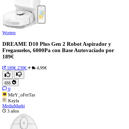
Worten
DREAME D10 Plus Gen 2 Robot Aspirador y
Fregasuelos, 6000Pa con Base Autovaciado por
189€
189€
239€
4,99€
655
0
MirY_oFerTas
Kayla
MediaMarkt
3 años