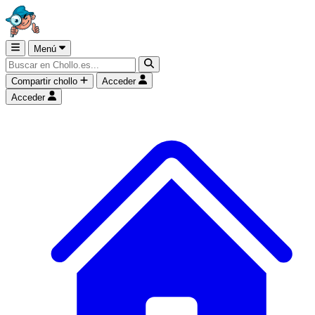
Menú
Compartir chollo
Acceder
Acceder