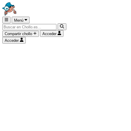
Menú
Compartir chollo
Acceder
Acceder