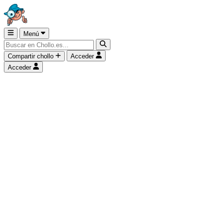
Menú
Compartir chollo
Acceder
Acceder