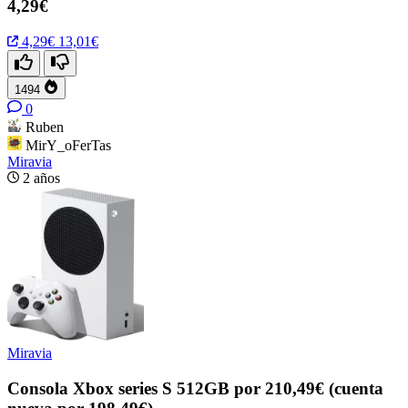
4,29€
4,29€
13,01€
1494
0
Ruben
MirY_oFerTas
Miravia
2 años
Miravia
Consola Xbox series S 512GB por 210,49€ (cuenta