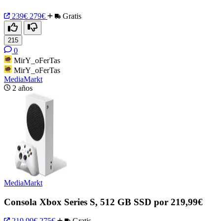
239€
279€
Gratis
215
0
MirY_oFerTas
MirY_oFerTas
MediaMarkt
2 años
MediaMarkt
Consola Xbox Series S, 512 GB SSD por 219,99€
219,99€
275€
Gratis