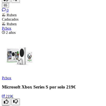
65
0
Ruben
Caducados
Ruben
Pcbox
2 años
Pcbox
Microsoft Xbox Series S por solo 219€
219€