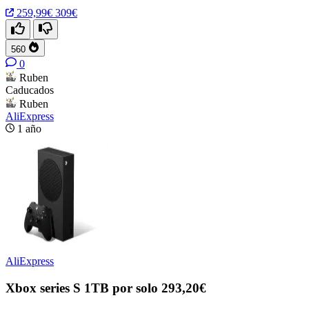
259,99€
309€
560
0
Ruben
Caducados
Ruben
AliExpress
1 año
AliExpress
Xbox series S 1TB por solo 293,20€