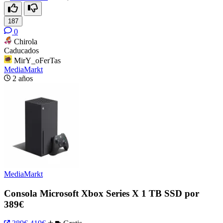
187
0
Chirola
Caducados
MirY_oFerTas
MediaMarkt
2 años
MediaMarkt
Consola Microsoft Xbox Series X 1 TB SSD por
389€