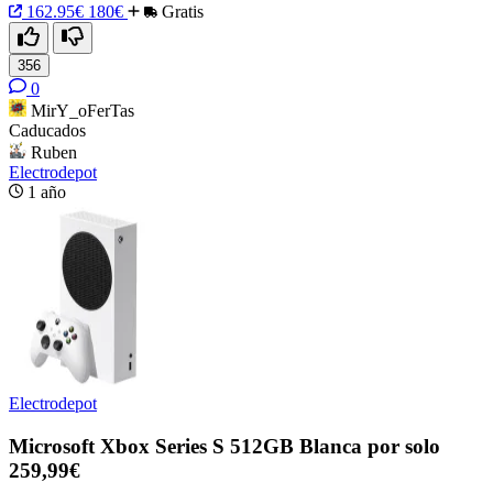
162.95€
180€
Gratis
356
0
MirY_oFerTas
Caducados
Ruben
Electrodepot
1 año
Electrodepot
Microsoft Xbox Series S 512GB Blanca por solo
259,99€