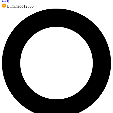
0
Eliminado12806