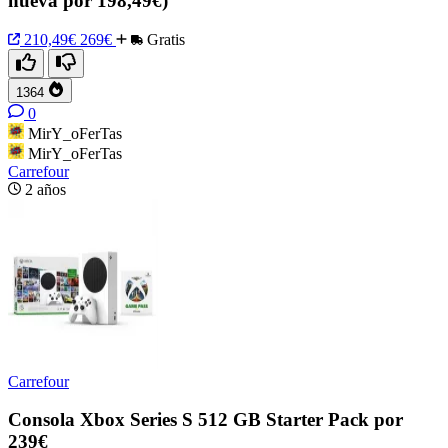
nueva por 198,49€)
210,49€
269€
Gratis
1364
0
MirY_oFerTas
MirY_oFerTas
Carrefour
2 años
Carrefour
Consola Xbox Series S 512 GB Starter Pack por
239€