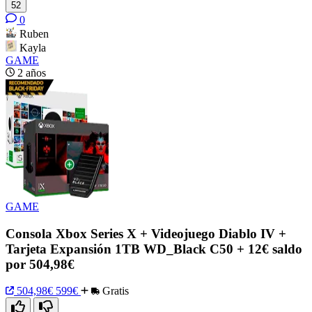
52
0
Ruben
Kayla
GAME
2 años
GAME
Consola Xbox Series X + Videojuego Diablo IV +
Tarjeta Expansión 1TB WD_Black C50 + 12€ saldo
por 504,98€
504,98€
599€
Gratis