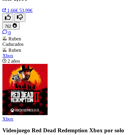
1,66€
53,99€
762
0
Ruben
Caducados
Ruben
Xbox
2 años
Xbox
Videojuego Red Dead Redemption Xbox por solo