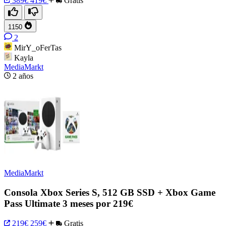
389€
419€
Gratis
1150
2
MirY_oFerTas
Kayla
MediaMarkt
2 años
MediaMarkt
Consola Xbox Series S, 512 GB SSD + Xbox Game
Pass Ultimate 3 meses por 219€
219€
259€
Gratis