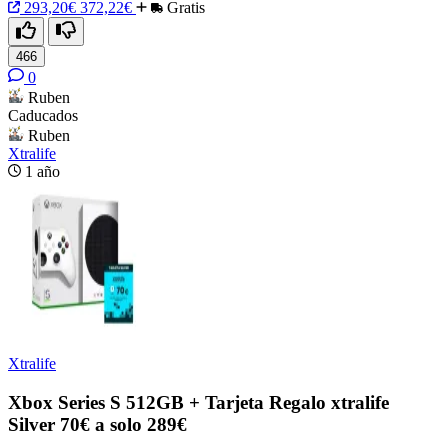
293,20€
372,22€
Gratis
466
0
Ruben
Caducados
Ruben
Xtralife
1 año
Xtralife
Xbox Series S 512GB + Tarjeta Regalo xtralife
Silver 70€ a solo 289€