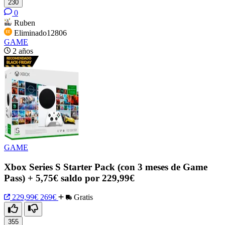
230
0
Ruben
Eliminado12806
GAME
2 años
GAME
Xbox Series S Starter Pack (con 3 meses de Game
Pass) + 5,75€ saldo por 229,99€
229,99€
269€
Gratis
355