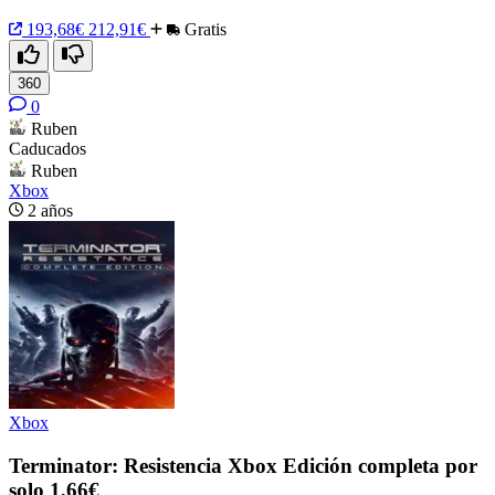
193,68€
212,91€
Gratis
360
0
Ruben
Caducados
Ruben
Xbox
2 años
Xbox
Terminator: Resistencia Xbox Edición completa por
solo 1,66€