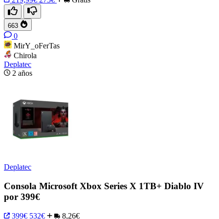
663
0
MirY_oFerTas
Chirola
Deplatec
2 años
Deplatec
Consola Microsoft Xbox Series X 1TB+ Diablo IV
por 399€
399€
532€
8,26€