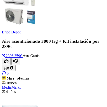
Brico Depot
Aire acondicionado 3000 frg + Kit instalación por
289€
289€
359€
Gratis
990
0
MirY_oFerTas
Ruben
MediaMarkt
4 años