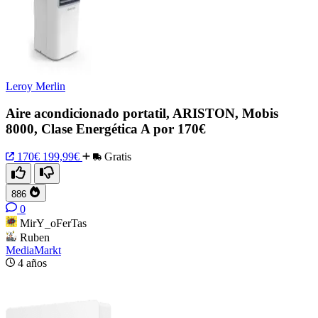
Leroy Merlin
Aire acondicionado portatil, ARISTON, Mobis
8000, Clase Energética A por 170€
170€
199,99€
Gratis
886
0
MirY_oFerTas
Ruben
MediaMarkt
4 años