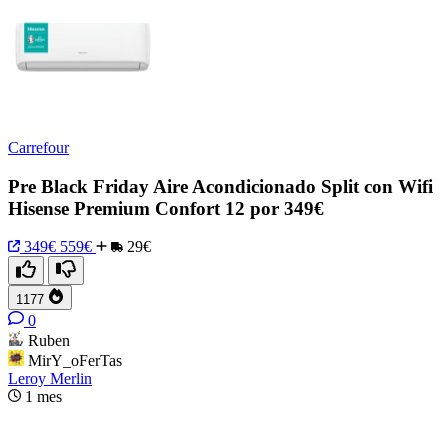
Carrefour
Pre Black Friday Aire Acondicionado Split con Wifi
Hisense Premium Confort 12 por 349€
349€
559€
29€
1177
0
Ruben
MirY_oFerTas
Leroy Merlin
1 mes