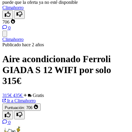
puede que la oferta ya no esté disponible
Climahorro
706
0
Climahorro
Publicado hace 2 años
Aire acondicionado Ferroli
GIADA S 12 WIFI por solo
315€
315€
435€
Gratis
Ir a Climahorro
Puntuación:
706
0