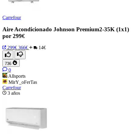
Carrefour
Aire Acondicionado Johnson Premium2-35K (1x1)
por 299€
299€
366€
14€
736
0
Allsports
MirY_oFerTas
Carrefour
3 años