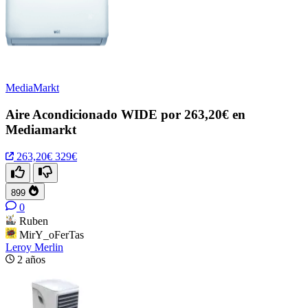
MediaMarkt
Aire Acondicionado WIDE por 263,20€ en
Mediamarkt
263,20€
329€
899
0
Ruben
MirY_oFerTas
Leroy Merlin
2 años