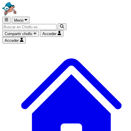
Menú
Compartir chollo
Acceder
Acceder