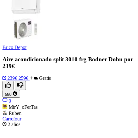
Brico Depot
Aire acondicionado split 3010 frg Bodner Dobu por
239€
239€
259€
Gratis
590
0
MirY_oFerTas
Ruben
Carrefour
2 años