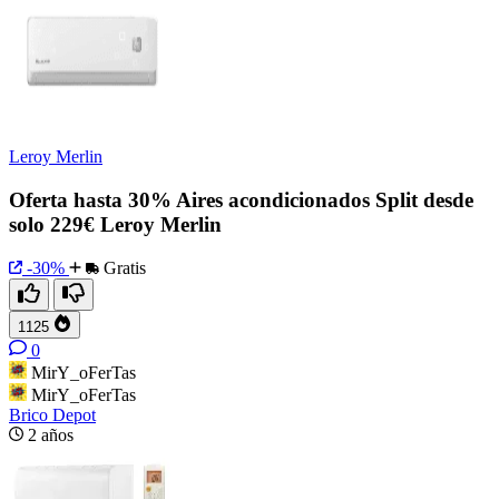
Leroy Merlin
Oferta hasta 30% Aires acondicionados Split desde
solo 229€ Leroy Merlin
-30%
Gratis
1125
0
MirY_oFerTas
MirY_oFerTas
Brico Depot
2 años