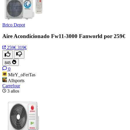
Brico Depot
Aire Acondicionado Fw11-3000 Fanworld por 259€
259€
319€
845
0
MirY_oFerTas
Allsports
Carrefour
3 años