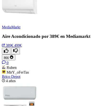
MediaMarkt
Aire Acondicionado por 389€ en Mediamarkt
389€
499€
866
0
Ruben
MirY_oFerTas
Brico Depot
4 años