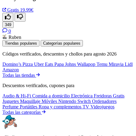
Gratis
19.99€
349
0
Ruben
Tiendas populares
Categorías populares
Códigos verificados, descuentos y chollos para agosto 2026
Domino’s Pizza
Uber Eats
Papa Johns
Wallapop
Temu
Miravia
Lidl
Amazon
Todas las tiendas
Descuentos verificados, cupones para
Audio & Hi-Fi
Comida a domicilio
Electrónica
Freidoras
Gratis
Juguetes
Maquillaje
Móviles
Nintendo Switch
Ordenadores
Perfume
Portátiles
Ropa y complementos
TV
Videojuegos
Todas las categorías