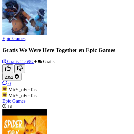
Epic Games
Gratis We Were Here Together en Epic Games
Gratis
11.69€
Gratis
2352
0
MirY_oFerTas
MirY_oFerTas
Epic Games
1d