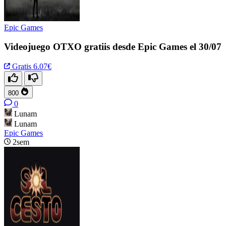
Epic Games
Videojuego OTXO gratiis desde Epic Games el 30/07
Gratis
6.07€
800
0
Lunam
Lunam
Epic Games
2sem