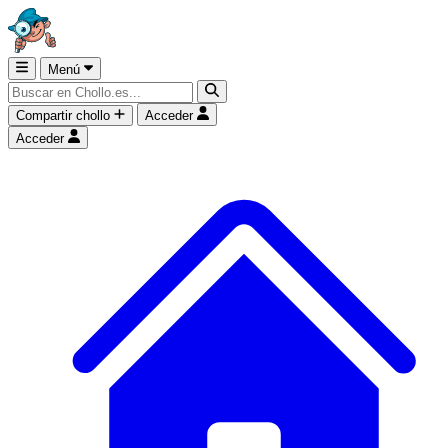
Menú
Compartir chollo
Acceder
Acceder