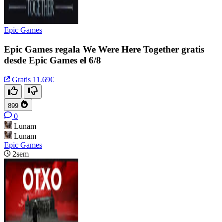
Epic Games
Epic Games regala We Were Here Together gratis
desde Epic Games el 6/8
Gratis
11.69€
899
0
Lunam
Lunam
Epic Games
2sem