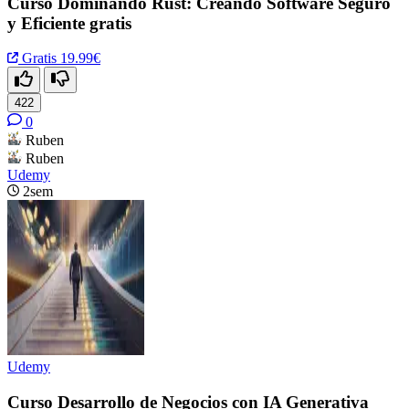
Curso Dominando Rust: Creando Software Seguro
y Eficiente gratis
Gratis
19.99€
422
0
Ruben
Ruben
Udemy
2sem
Udemy
Curso Desarrollo de Negocios con IA Generativa