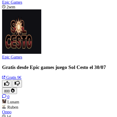
Epic Games
2sem
Epic Games
Gratis desde Epic games juego Sol Cesto el 30/07
Gratis
9€
800
0
Lunam
Ruben
Oppo
1d