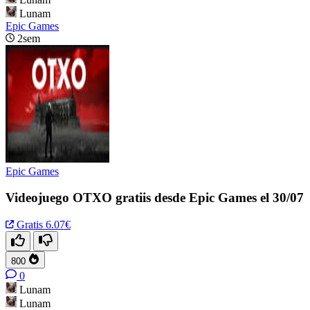
Lunam
Epic Games
2sem
Epic Games
Videojuego OTXO gratiis desde Epic Games el 30/07
Gratis
6.07€
800
0
Lunam
Lunam