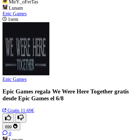
MirY_oFerTas
Lunam
Epic Games
1sem
Epic Games
Epic Games regala We Were Here Together gratis
desde Epic Games el 6/8
Gratis
11.69€
899
0
Lunam