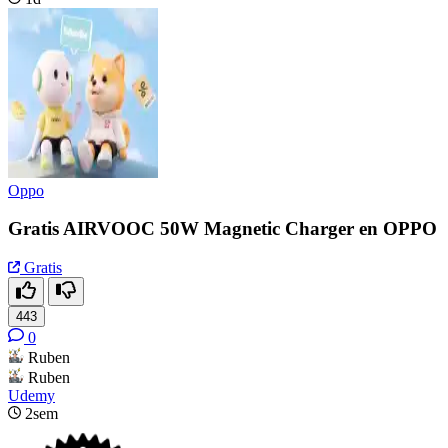
Oppo
Gratis AIRVOOC 50W Magnetic Charger en OPPO
Gratis
443
0
Ruben
Ruben
Udemy
2sem