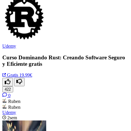
Udemy
Curso Dominando Rust: Creando Software Seguro
y Eficiente gratis
Gratis
19.99€
422
0
Ruben
Ruben
Udemy
2sem