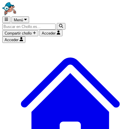
Menú
Compartir chollo
Acceder
Acceder