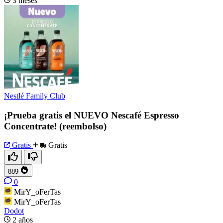
3 meses
Nestlé Family Club
¡Prueba gratis el NUEVO Nescafé Espresso
Concentrate! (reembolso)
Gratis
Gratis
889
0
MirY_oFerTas
MirY_oFerTas
Dodot
2 años