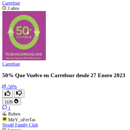
Carrefour
3 años
Carrefour
50% Que Vuelve en Carrefour desde 27 Enero 2023
-50%
1135
1
Ruben
MirY_oFerTas
Nestlé Family Club