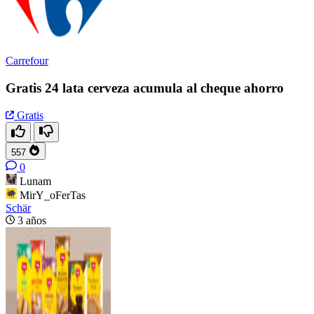
Carrefour
Gratis 24 lata cerveza acumula al cheque ahorro
Gratis
557
0
Lunam
MirY_oFerTas
Schär
3 años