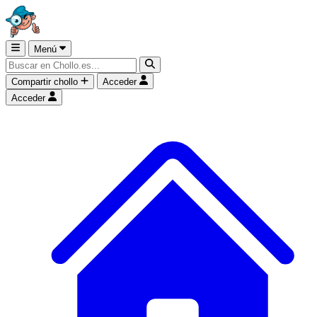
Menú
Compartir chollo
Acceder
Acceder