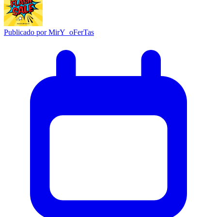
Publicado por
MirY_oFerTas