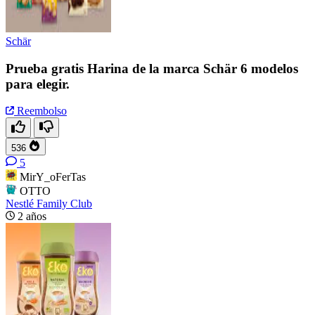
Schär
Prueba gratis Harina de la marca Schär 6 modelos
para elegir.
Reembolso
536
5
MirY_oFerTas
OTTO
Nestlé Family Club
2 años