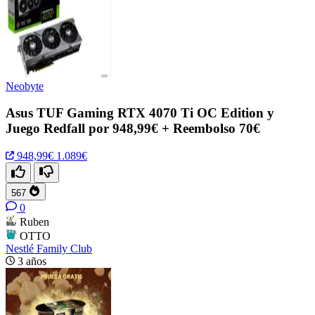
Neobyte
Asus TUF Gaming RTX 4070 Ti OC Edition y
Juego Redfall por 948,99€ + Reembolso 70€
948,99€
1.089€
567
0
Ruben
OTTO
Nestlé Family Club
3 años