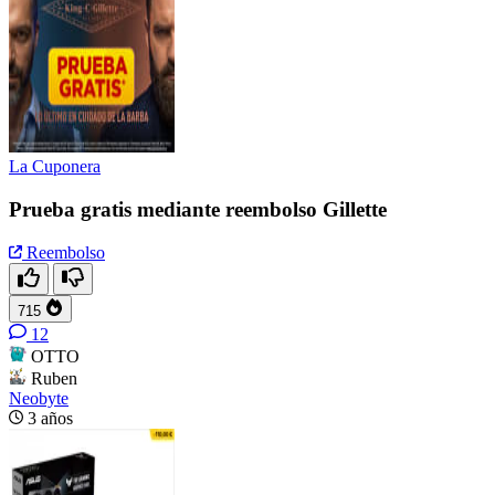
La Cuponera
Prueba gratis mediante reembolso Gillette
Reembolso
715
12
OTTO
Ruben
Neobyte
3 años