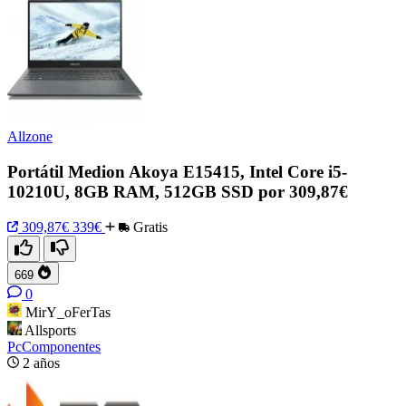
Allzone
Portátil Medion Akoya E15415, Intel Core i5-
10210U, 8GB RAM, 512GB SSD por 309,87€
309,87€
339€
Gratis
669
0
MirY_oFerTas
Allsports
PcComponentes
2 años