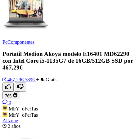
PcComponentes
Portatil Medion Akoya modelo E16401 MD62290
con Intel Core i5-1135G7 de 16GB/512GB SSD por
467,29€
467,29€
589€
Gratis
765
0
MirY_oFerTas
MirY_oFerTas
Allzone
2 años