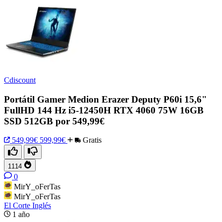
Cdiscount
Portátil Gamer Medion Erazer Deputy P60i 15,6"
FullHD 144 Hz i5-12450H RTX 4060 75W 16GB
SSD 512GB por 549,99€
549,99€
599,99€
Gratis
1114
0
MirY_oFerTas
MirY_oFerTas
El Corte Inglés
1 año