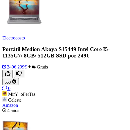
Electrocosto
Portátil Medion Akoya S15449 Intel Core I5-
1135G7/ 8GB/ 512GB SSD por 249€
249€
299€
Gratis
658
0
MirY_oFerTas
Celeste
Amazon
4 años