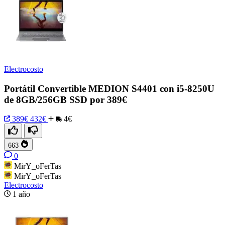
Electrocosto
Portátil Convertible MEDION S4401 con i5-8250U
de 8GB/256GB SSD por 389€
389€
432€
4€
663
0
MirY_oFerTas
MirY_oFerTas
Electrocosto
1 año