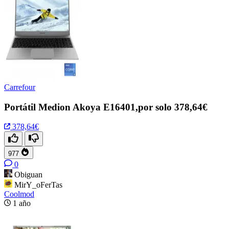
Carrefour
Portátil Medion Akoya E16401,por solo 378,64€
378,64€
977
0
Obiguan
MirY_oFerTas
Coolmod
1 año