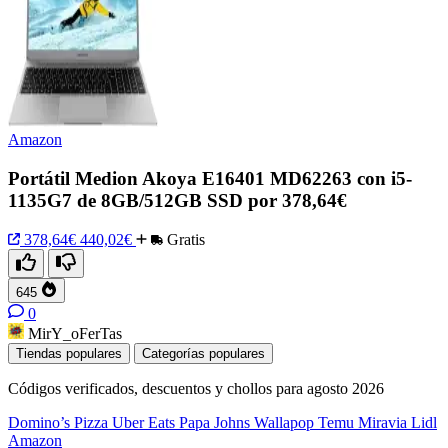
Amazon
Portátil Medion Akoya E16401 MD62263 con i5-
1135G7 de 8GB/512GB SSD por 378,64€
378,64€
440,02€
Gratis
645
0
MirY_oFerTas
Tiendas populares
Categorías populares
Códigos verificados, descuentos y chollos para agosto 2026
Domino’s Pizza
Uber Eats
Papa Johns
Wallapop
Temu
Miravia
Lidl
Amazon