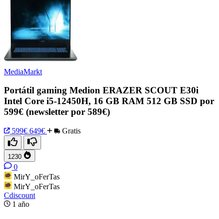
MediaMarkt
Portátil gaming Medion ERAZER SCOUT E30i
Intel Core i5-12450H, 16 GB RAM 512 GB SSD por
599€ (newsletter por 589€)
599€
649€
Gratis
1230
0
MirY_oFerTas
MirY_oFerTas
Cdiscount
1 año