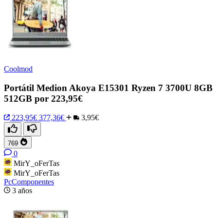
Coolmod
Portátil Medion Akoya E15301 Ryzen 7 3700U 8GB
512GB por 223,95€
223,95€
377,36€
3,95€
769
0
MirY_oFerTas
MirY_oFerTas
PcComponentes
3 años