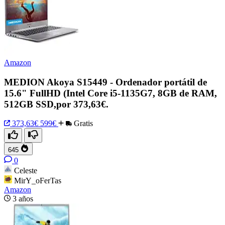
Amazon
MEDION Akoya S15449 - Ordenador portátil de
15.6" FullHD (Intel Core i5-1135G7, 8GB de RAM,
512GB SSD,por 373,63€.
373,63€
599€
Gratis
645
0
Celeste
MirY_oFerTas
Amazon
3 años