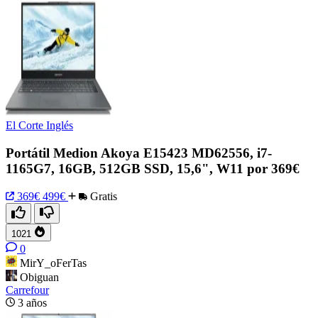
El Corte Inglés
Portátil Medion Akoya E15423 MD62556, i7-
1165G7, 16GB, 512GB SSD, 15,6", W11 por 369€
369€
499€
Gratis
1021
0
MirY_oFerTas
Obiguan
Carrefour
3 años