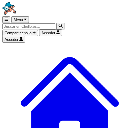
Menú
Compartir chollo
Acceder
Acceder