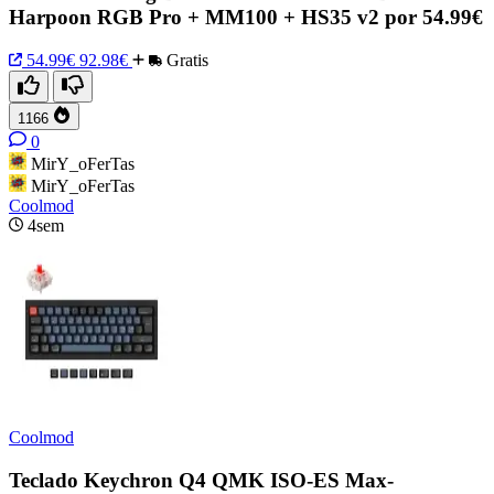
Harpoon RGB Pro + MM100 + HS35 v2 por 54.99€
54.99€
92.98€
Gratis
1166
0
MirY_oFerTas
MirY_oFerTas
Coolmod
4sem
Coolmod
Teclado Keychron Q4 QMK ISO-ES Max-