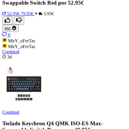
Swappable Switch Red por 52.95€
52.95€
79.95€
3.95€
855
0
MirY_oFerTas
MirY_oFerTas
Coolmod
3d
Coolmod
Teclado Keychron Q4 QMK ISO-ES Max-