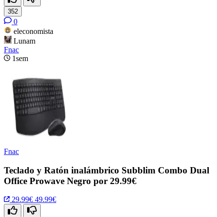
352
0
eleconomista
Lunam
Fnac
1sem
Fnac
Teclado y Ratón inalámbrico Subblim Combo Dual
Office Prowave Negro por 29.99€
29.99€
49.99€