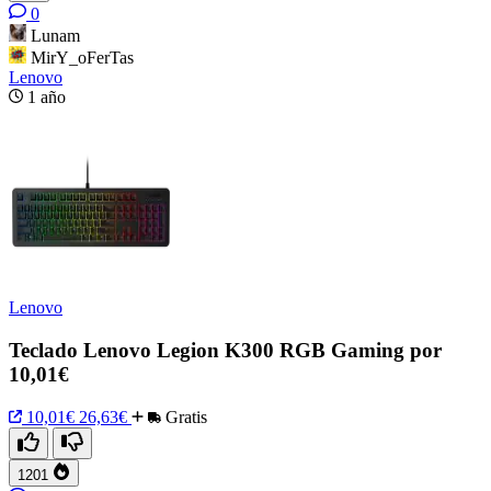
0
Lunam
MirY_oFerTas
Lenovo
1 año
Lenovo
Teclado Lenovo Legion K300 RGB Gaming por
10,01€
10,01€
26,63€
Gratis
1201