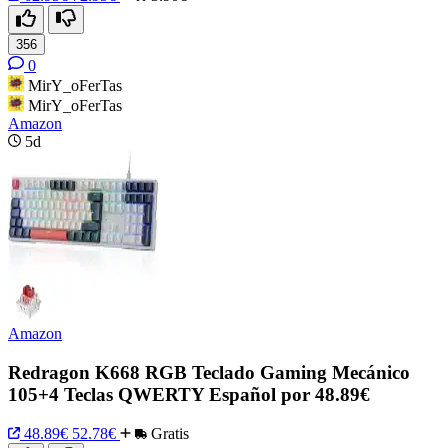
356
0
MirY_oFerTas
MirY_oFerTas
Amazon
5d
Amazon
Redragon K668 RGB Teclado Gaming Mecánico
105+4 Teclas QWERTY Español por 48.89€
48.89€
52.78€
Gratis