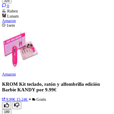
325
0
Ruben
Lunam
Amazon
1sem
Amazon
KROM Kit teclado, ratón y alfombrilla edición
Barbie KANDY por 9.99€
9.99€
15.24€
Gratis
189