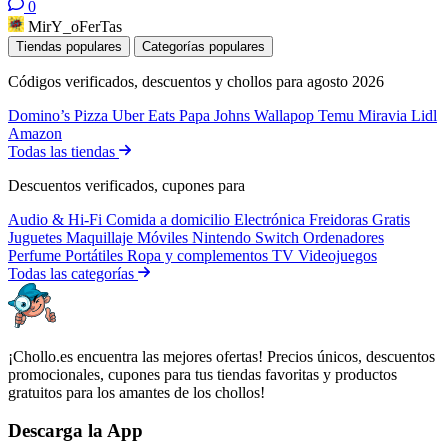
0
MirY_oFerTas
Tiendas populares
Categorías populares
Códigos verificados, descuentos y chollos para agosto 2026
Domino’s Pizza
Uber Eats
Papa Johns
Wallapop
Temu
Miravia
Lidl
Amazon
Todas las tiendas
Descuentos verificados, cupones para
Audio & Hi-Fi
Comida a domicilio
Electrónica
Freidoras
Gratis
Juguetes
Maquillaje
Móviles
Nintendo Switch
Ordenadores
Perfume
Portátiles
Ropa y complementos
TV
Videojuegos
Todas las categorías
¡Chollo.es encuentra las mejores ofertas! Precios únicos, descuentos
promocionales, cupones para tus tiendas favoritas y productos
gratuitos para los amantes de los chollos!
Descarga la App