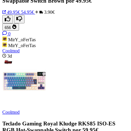
Swappable Switch Brown por 49.95€
49.95€
54.95€
3.90€
656
0
MirY_oFerTas
MirY_oFerTas
Coolmod
3d
Coolmod
Teclado Gaming Royal Kludge RKS85 ISO-ES
RGB Hot-Swappable Switch por 59.95€