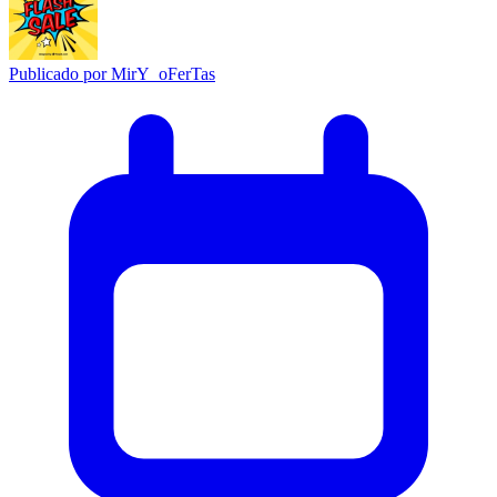
Publicado por
MirY_oFerTas