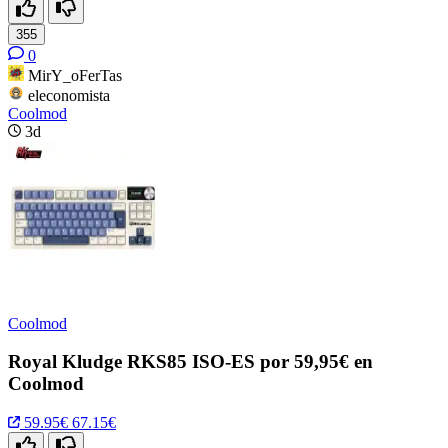
355
0
MirY_oFerTas
eleconomista
Coolmod
3d
Coolmod
Royal Kludge RKS85 ISO-ES por 59,95€ en
Coolmod
59.95€
67.15€