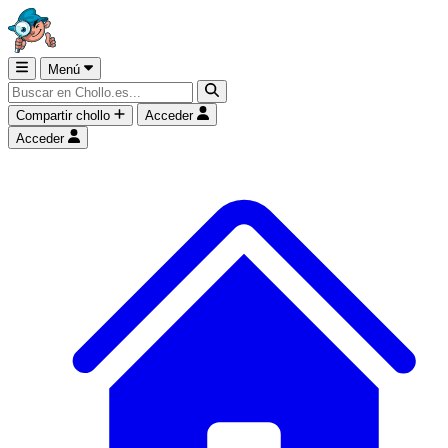
Menú
Compartir chollo
Acceder
Acceder