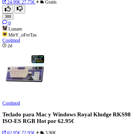
24.99€
27.75€
Gratis
389
0
Lunam
MirY_oFerTas
Coolmod
2d
Coolmod
Teclado para Mac y Windows Royal Kludge RKS98
ISO-ES RGB Hot por 62.95€
62.95€
72.95€
3.90€