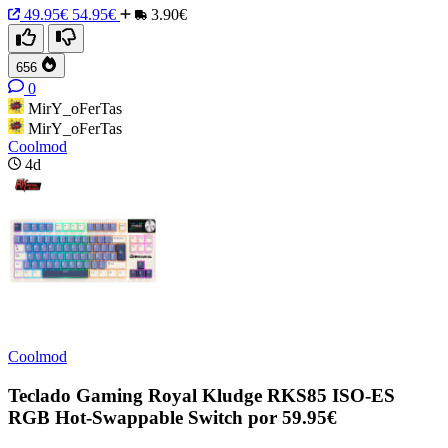
49.95€
54.95€
3.90€
656
0
MirY_oFerTas
MirY_oFerTas
Coolmod
4d
Coolmod
Teclado Gaming Royal Kludge RKS85 ISO-ES
RGB Hot-Swappable Switch por 59.95€