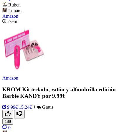
Ruben
Lunam
Amazon
2sem
Amazon
KROM Kit teclado, ratón y alfombrilla edición
Barbie KANDY por 9.99€
9.99€
15.24€
Gratis
189
0