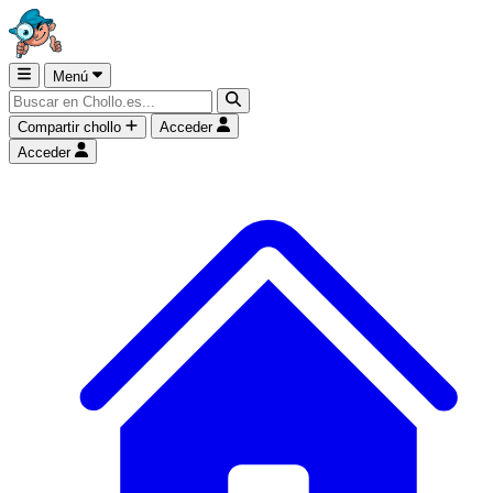
Menú
Compartir chollo
Acceder
Acceder