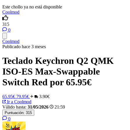
Este chollo ya no está disponible
Coolmod
315
0
Coolmod
Publicado hace 3 meses
Teclado Keychron Q2 QMK
ISO-ES Max-Swappable
Switch Red por 65.95€
65.95€
79.95€
3.90€
Ir a Coolmod
Válido hasta:
31/05/2026
21:59
Puntuación:
315
0