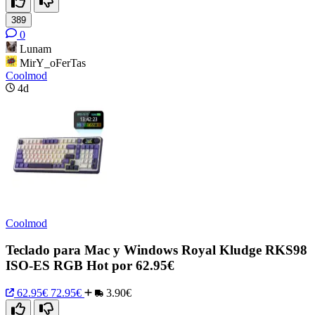
389
0
Lunam
MirY_oFerTas
Coolmod
4d
Coolmod
Teclado para Mac y Windows Royal Kludge RKS98
ISO-ES RGB Hot por 62.95€
62.95€
72.95€
3.90€