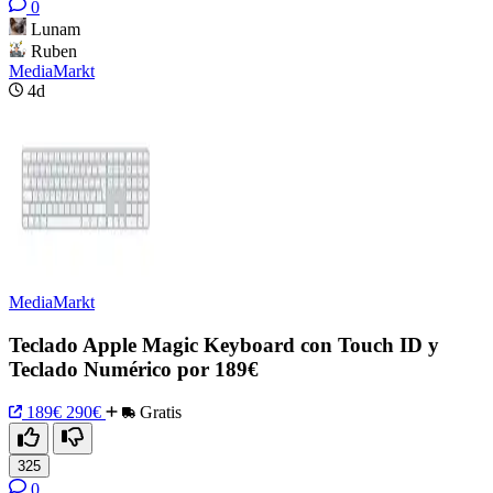
0
Lunam
Ruben
MediaMarkt
4d
MediaMarkt
Teclado Apple Magic Keyboard con Touch ID y
Teclado Numérico por 189€
189€
290€
Gratis
325
0