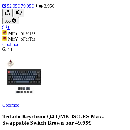
52.95€
79.95€
3.95€
855
0
MirY_oFerTas
MirY_oFerTas
Coolmod
4d
Coolmod
Teclado Keychron Q4 QMK ISO-ES Max-
Swappable Switch Brown por 49.95€