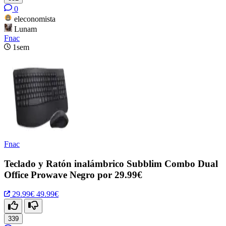
0
eleconomista
Lunam
Fnac
1sem
Fnac
Teclado y Ratón inalámbrico Subblim Combo Dual
Office Prowave Negro por 29.99€
29.99€
49.99€
339