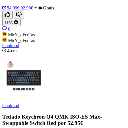
54.99€
92.98€
Gratis
1166
0
MirY_oFerTas
MirY_oFerTas
Coolmod
4sem
Coolmod
Teclado Keychron Q4 QMK ISO-ES Max-
Swappable Switch Red por 52.95€