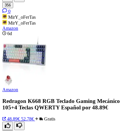
356
0
MirY_oFerTas
MirY_oFerTas
Amazon
6d
Amazon
Redragon K668 RGB Teclado Gaming Mecánico
105+4 Teclas QWERTY Español por 48.89€
48.89€
52.78€
Gratis