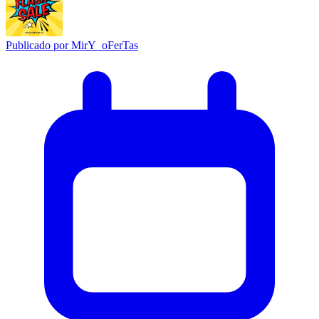
Publicado por
MirY_oFerTas