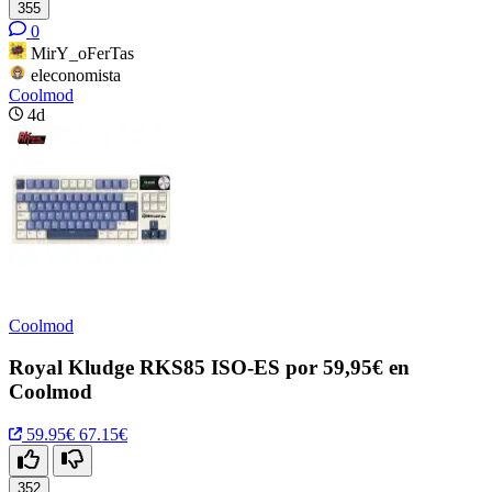
355
0
MirY_oFerTas
eleconomista
Coolmod
4d
Coolmod
Royal Kludge RKS85 ISO-ES por 59,95€ en
Coolmod
59.95€
67.15€
352