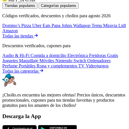
Tiendas populares
Categorías populares
Códigos verificados, descuentos y chollos para agosto 2026
Domino’s Pizza
Uber Eats
Papa Johns
Wallapop
Temu
Miravia
Lidl
Amazon
Todas las tiendas
Descuentos verificados, cupones para
Audio & Hi-Fi
Comida a domicilio
Electrónica
Freidoras
Gratis
Juguetes
Maquillaje
Móviles
Nintendo Switch
Ordenadores
Perfume
Portátiles
Ropa y complementos
TV
Videojuegos
Todas las categorías
¡Chollo.es encuentra las mejores ofertas! Precios únicos, descuentos
promocionales, cupones para tus tiendas favoritas y productos
gratuitos para los amantes de los chollos!
Descarga la App