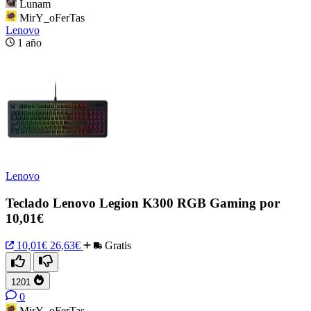
Lunam
MirY_oFerTas
Lenovo
1 año
Lenovo
Teclado Lenovo Legion K300 RGB Gaming por
10,01€
10,01€
26,63€
Gratis
1201
0
MirY_oFerTas