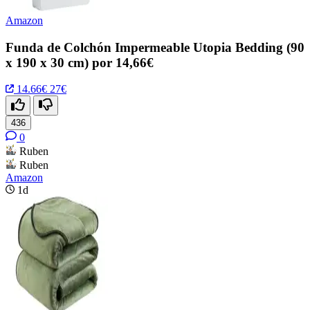
Amazon
Funda de Colchón Impermeable Utopia Bedding (90
x 190 x 30 cm) por 14,66€
14.66€
27€
436
0
Ruben
Ruben
Amazon
1d