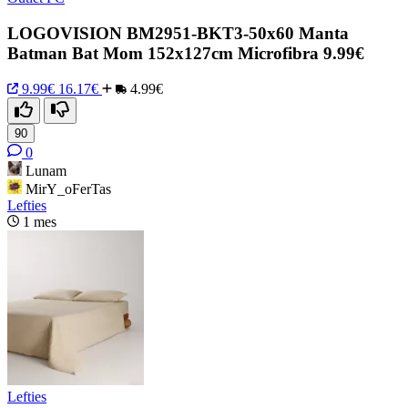
LOGOVISION BM2951-BKT3-50x60 Manta
Batman Bat Mom 152x127cm Microfibra 9.99€
9.99€
16.17€
4.99€
90
0
Lunam
MirY_oFerTas
Lefties
1 mes
Lefties