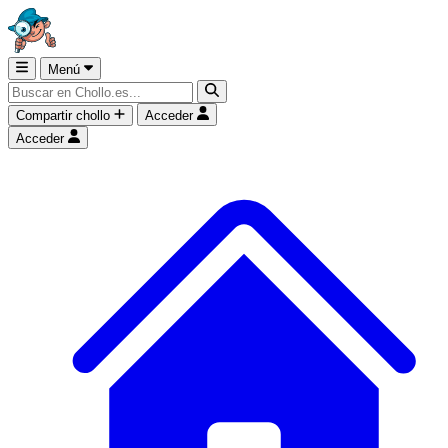
Menú
Compartir chollo
Acceder
Acceder