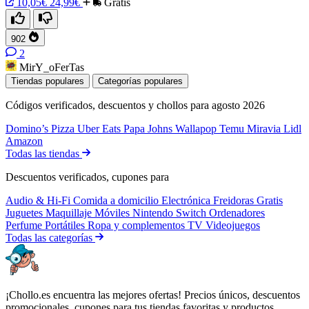
10,05€
24,99€
Gratis
902
2
MirY_oFerTas
Tiendas populares
Categorías populares
Códigos verificados, descuentos y chollos para agosto 2026
Domino’s Pizza
Uber Eats
Papa Johns
Wallapop
Temu
Miravia
Lidl
Amazon
Todas las tiendas
Descuentos verificados, cupones para
Audio & Hi-Fi
Comida a domicilio
Electrónica
Freidoras
Gratis
Juguetes
Maquillaje
Móviles
Nintendo Switch
Ordenadores
Perfume
Portátiles
Ropa y complementos
TV
Videojuegos
Todas las categorías
¡Chollo.es encuentra las mejores ofertas! Precios únicos, descuentos
promocionales, cupones para tus tiendas favoritas y productos