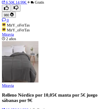
6,50€
14,99€
Gratis
980
0
MirY_oFerTas
MirY_oFerTas
Miravia
2 años
Miravia
Relleno Nórdico por 10,05€ manta por 5€ juego
sábanas por 9€