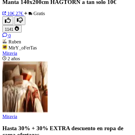
Manta 140x200cm HAGTORN a tan solo 10€
10€
27€
Gratis
1141
0
Ruben
MirY_oFerTas
Miravia
2 años
Miravia
Hasta 30% + 30% EXTRA descuento en ropa de
cama ofertazas