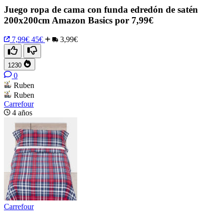
Juego ropa de cama con funda edredón de satén
200x200cm Amazon Basics por 7,99€
7,99€
45€
3,99€
1230
0
Ruben
Ruben
Carrefour
4 años
Carrefour