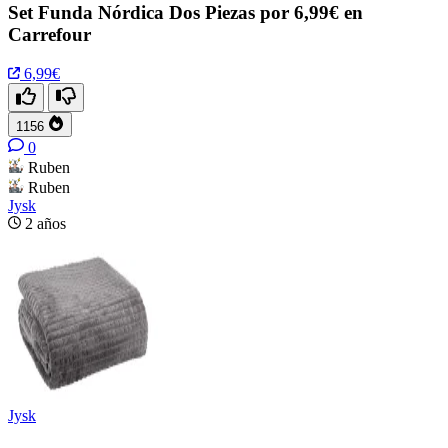
Set Funda Nórdica Dos Piezas por 6,99€ en
Carrefour
6,99€
1156
0
Ruben
Ruben
Jysk
2 años
Jysk