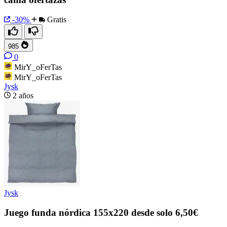
-30%
Gratis
985
0
MirY_oFerTas
MirY_oFerTas
Jysk
2 años
Jysk
Juego funda nórdica 155x220 desde solo 6,50€