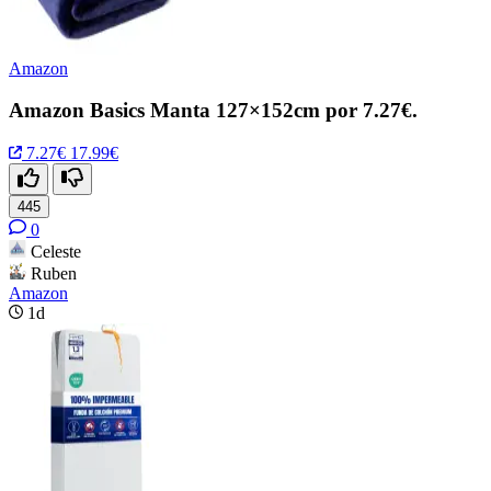
Amazon
Amazon Basics Manta 127×152cm por 7.27€.
7.27€
17.99€
445
0
Celeste
Ruben
Amazon
1d