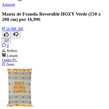
Amazon
Manta de Franela Reversible HOZY Verde (150 x
200 cm) por 16,99€
16.99€
30€
337
0
Ruben
Lunam
Outlet PC
2sem