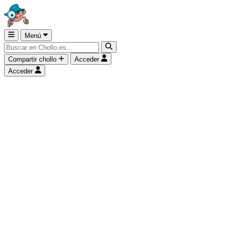
Menú
Compartir chollo
Acceder
Acceder