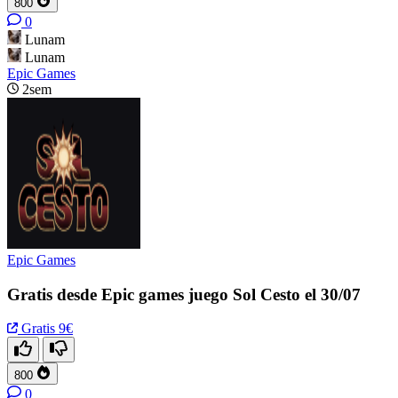
800
0
Lunam
Lunam
Epic Games
2sem
Epic Games
Gratis desde Epic games juego Sol Cesto el 30/07
Gratis
9€
800
0