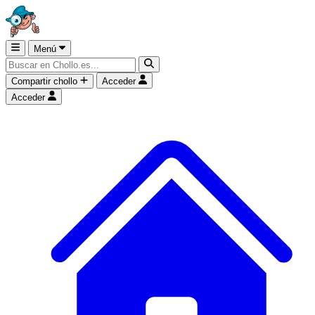
Menú
Compartir chollo
Acceder
Acceder