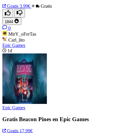
Gratis
3.99€
Gratis
1844
0
MirY_oFerTas
Carl_lito
Epic Games
1d
Epic Games
Gratis Beacon Pines en Epic Games
Gratis
17.99€