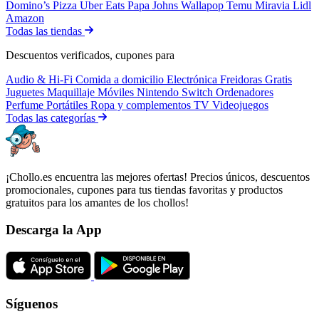
Domino’s Pizza
Uber Eats
Papa Johns
Wallapop
Temu
Miravia
Lidl
Amazon
Todas las tiendas
Descuentos verificados, cupones para
Audio & Hi-Fi
Comida a domicilio
Electrónica
Freidoras
Gratis
Juguetes
Maquillaje
Móviles
Nintendo Switch
Ordenadores
Perfume
Portátiles
Ropa y complementos
TV
Videojuegos
Todas las categorías
¡Chollo.es encuentra las mejores ofertas! Precios únicos, descuentos
promocionales, cupones para tus tiendas favoritas y productos
gratuitos para los amantes de los chollos!
Descarga la App
Síguenos