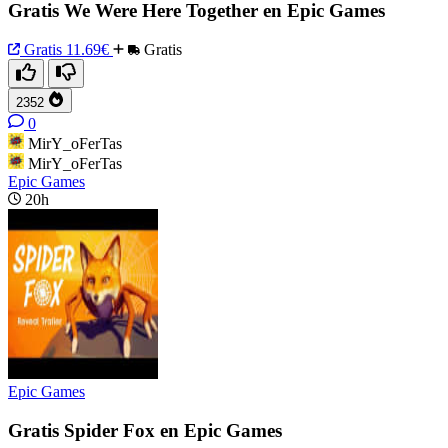
Gratis We Were Here Together en Epic Games
Gratis
11.69€
Gratis
2352
0
MirY_oFerTas
MirY_oFerTas
Epic Games
20h
Epic Games
Gratis Spider Fox en Epic Games