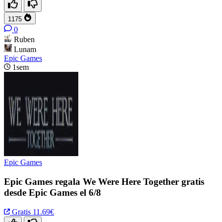
1175
0
Ruben
Lunam
Epic Games
1sem
Epic Games
Epic Games regala We Were Here Together gratis
desde Epic Games el 6/8
Gratis
11.69€