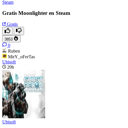
Steam
Gratis Moonlighter en Steam
Gratis
3853
0
Ruben
MirY_oFerTas
Ubisoft
20h
Ubisoft