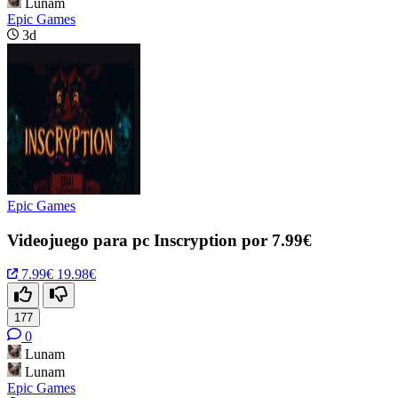
Lunam
Epic Games
3d
Epic Games
Videojuego para pc Inscryption por 7.99€
7.99€
19.98€
177
0
Lunam
Lunam
Epic Games