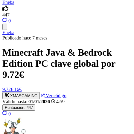
Eneba
447
0
Eneba
Publicado hace 7 meses
Minecraft Java & Bedrock
Edition PC clave global por
9.72€
9.72€
16€
Ver código
XMASGAMING
Válido hasta:
01/01/2026
4:59
Puntuación:
447
0