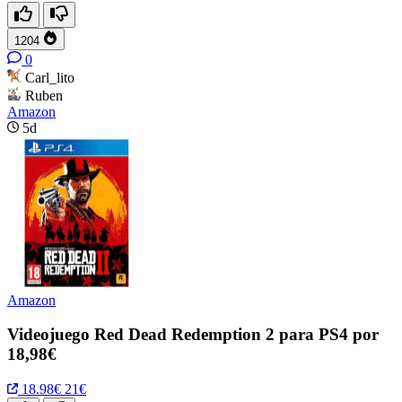
1204
0
Carl_lito
Ruben
Amazon
5d
Amazon
Videojuego Red Dead Redemption 2 para PS4 por
18,98€
18.98€
21€