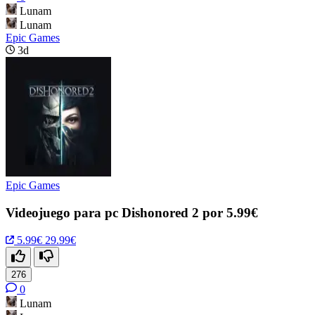
Lunam
Lunam
Epic Games
3d
Epic Games
Videojuego para pc Dishonored 2 por 5.99€
5.99€
29.99€
276
0
Lunam