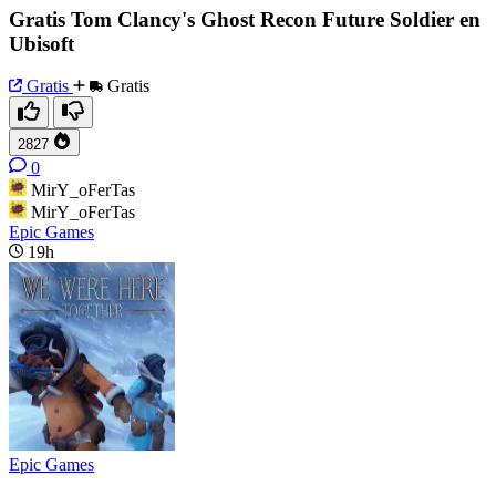
Gratis Tom Clancy's Ghost Recon Future Soldier en
Ubisoft
Gratis
Gratis
2827
0
MirY_oFerTas
MirY_oFerTas
Epic Games
19h
Epic Games