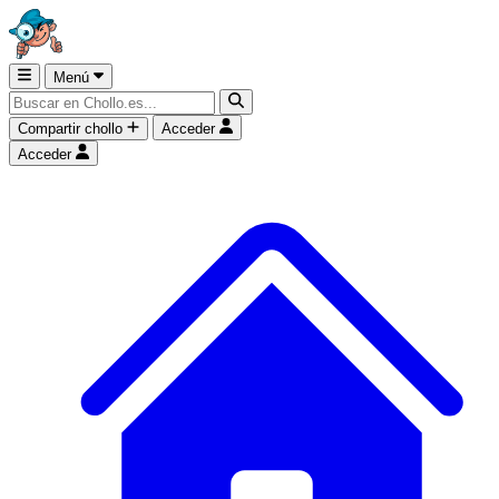
Menú
Compartir chollo
Acceder
Acceder