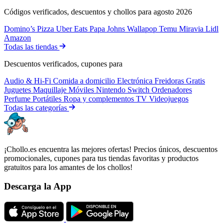
Códigos verificados, descuentos y chollos para agosto 2026
Domino’s Pizza
Uber Eats
Papa Johns
Wallapop
Temu
Miravia
Lidl
Amazon
Todas las tiendas
Descuentos verificados, cupones para
Audio & Hi-Fi
Comida a domicilio
Electrónica
Freidoras
Gratis
Juguetes
Maquillaje
Móviles
Nintendo Switch
Ordenadores
Perfume
Portátiles
Ropa y complementos
TV
Videojuegos
Todas las categorías
¡Chollo.es encuentra las mejores ofertas! Precios únicos, descuentos
promocionales, cupones para tus tiendas favoritas y productos
gratuitos para los amantes de los chollos!
Descarga la App