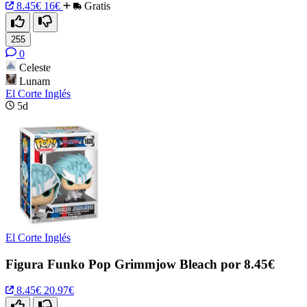
8.45€
16€
Gratis
255
0
Celeste
Lunam
El Corte Inglés
5d
El Corte Inglés
Figura Funko Pop Grimmjow Bleach por 8.45€
8.45€
20.97€