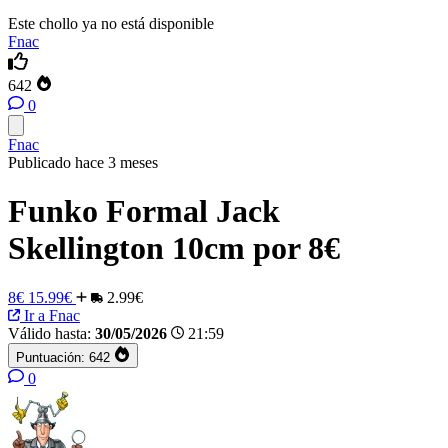
Este chollo ya no está disponible
Fnac
642
0
Fnac
Publicado hace 3 meses
Funko Formal Jack
Skellington 10cm por 8€
8€
15.99€
2.99€
Ir a Fnac
Válido hasta:
30/05/2026
21:59
Puntuación:
642
0