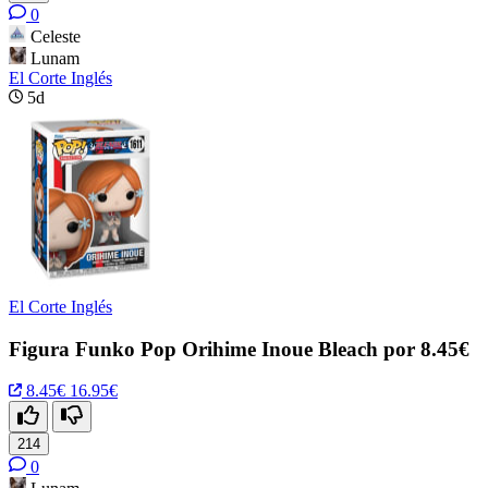
0
Celeste
Lunam
El Corte Inglés
5d
El Corte Inglés
Figura Funko Pop Orihime Inoue Bleach por 8.45€
8.45€
16.95€
214
0