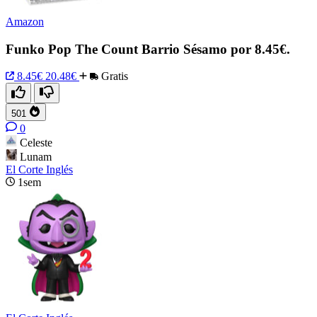
Amazon
Funko Pop The Count Barrio Sésamo por 8.45€.
8.45€
20.48€
Gratis
501
0
Celeste
Lunam
El Corte Inglés
1sem