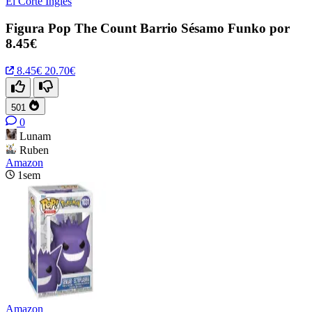
El Corte Inglés
Figura Pop The Count Barrio Sésamo Funko por
8.45€
8.45€
20.70€
501
0
Lunam
Ruben
Amazon
1sem
Amazon