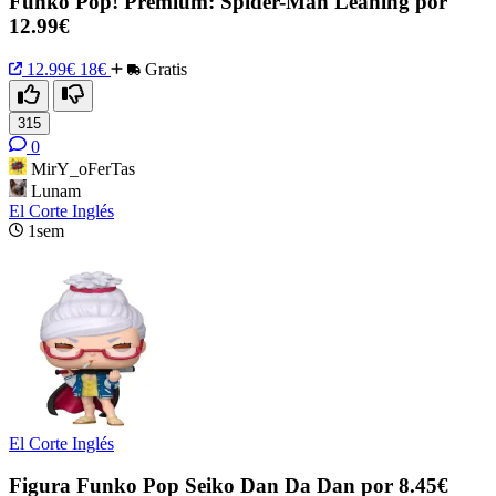
Funko Pop! Premium: Spider-Man Leaning por
12.99€
12.99€
18€
Gratis
315
0
MirY_oFerTas
Lunam
El Corte Inglés
1sem
El Corte Inglés
Figura Funko Pop Seiko Dan Da Dan por 8.45€