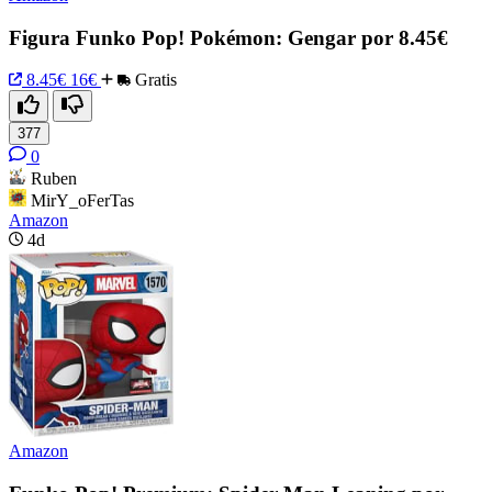
Figura Funko Pop! Pokémon: Gengar por 8.45€
8.45€
16€
Gratis
377
0
Ruben
MirY_oFerTas
Amazon
4d
Amazon