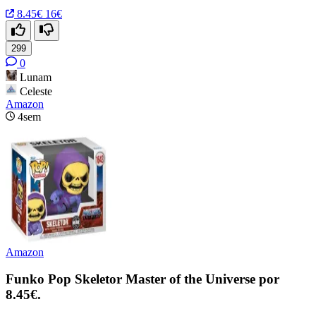
8.45€
16€
299
0
Lunam
Celeste
Amazon
4sem
Amazon
Funko Pop Skeletor Master of the Universe por
8.45€.