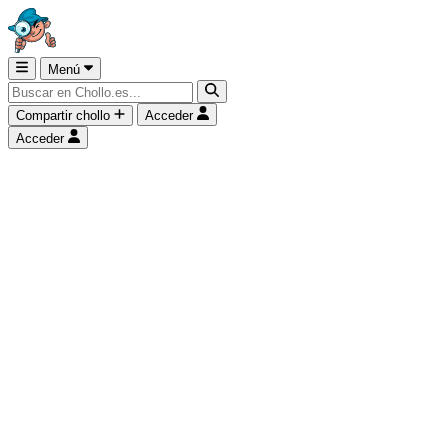
Menú
Compartir chollo
Acceder
Acceder