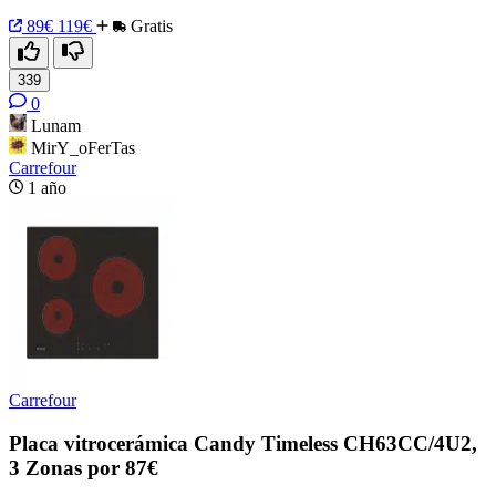
89€
119€
Gratis
339
0
Lunam
MirY_oFerTas
Carrefour
1 año
Carrefour
Placa vitrocerámica Candy Timeless CH63CC/4U2,
3 Zonas por 87€