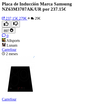
Placa de Inducción Marca Samsung
NZ63M3707AK/UR por 237.15€
237,15€
279€
29€
897
0
Allsports
Lunam
Carrefour
2 meses
Carrefour