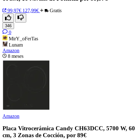
99,97€
127,99€
Gratis
346
0
MirY_oFerTas
Lunam
Amazon
8 meses
Amazon
Placa Vitrocerámica Candy CH63DCC, 5700 W, 60
cm, 3 Zonas de Cocción, por 89€