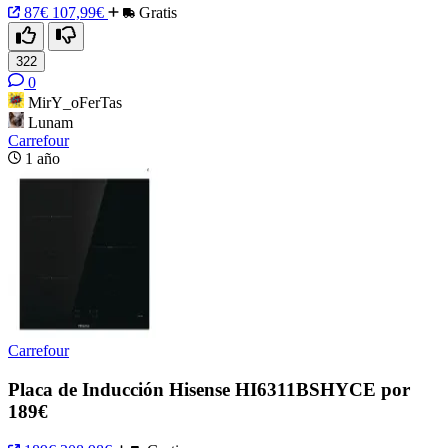
87€
107,99€
Gratis
322
0
MirY_oFerTas
Lunam
Carrefour
1 año
Carrefour
Placa de Inducción Hisense HI6311BSHYCE por
189€