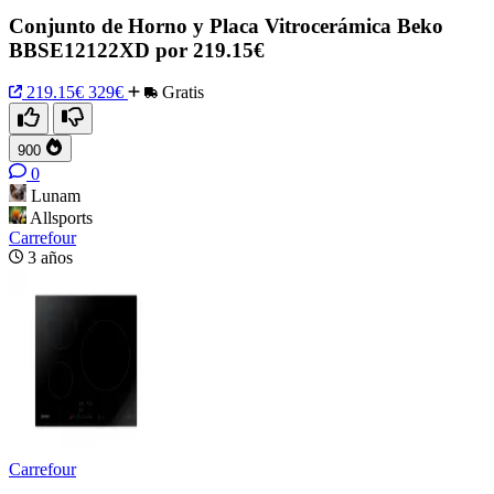
Conjunto de Horno y Placa Vitrocerámica Beko
BBSE12122XD por 219.15€
219.15€
329€
Gratis
900
0
Lunam
Allsports
Carrefour
3 años
Carrefour