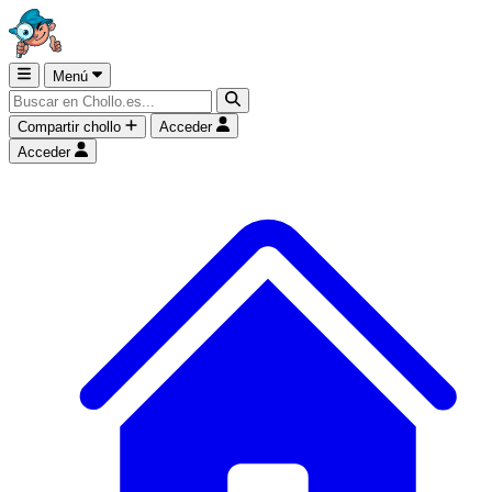
Menú
Compartir chollo
Acceder
Acceder