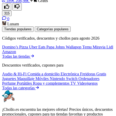
189€
208,98€
Gratis
315
0
Lunam
Tiendas populares
Categorías populares
Códigos verificados, descuentos y chollos para agosto 2026
Domino’s Pizza
Uber Eats
Papa Johns
Wallapop
Temu
Miravia
Lidl
Amazon
Todas las tiendas
Descuentos verificados, cupones para
Audio & Hi-Fi
Comida a domicilio
Electrónica
Freidoras
Gratis
Juguetes
Maquillaje
Móviles
Nintendo Switch
Ordenadores
Perfume
Portátiles
Ropa y complementos
TV
Videojuegos
Todas las categorías
¡Chollo.es encuentra las mejores ofertas! Precios únicos, descuentos
promocionales, cupones para tus tiendas favoritas y productos