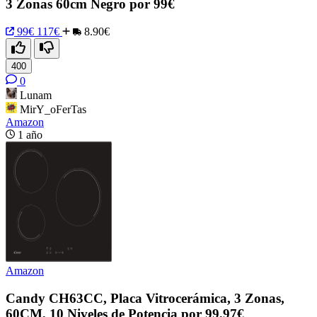
3 Zonas 60cm Negro por 99€
99€
117€
8.90€
400
0
Lunam
MirY_oFerTas
Amazon
1 año
Amazon
Candy CH63CC, Placa Vitrocerámica, 3 Zonas,
60CM, 10 Niveles de Potencia por 99,97€