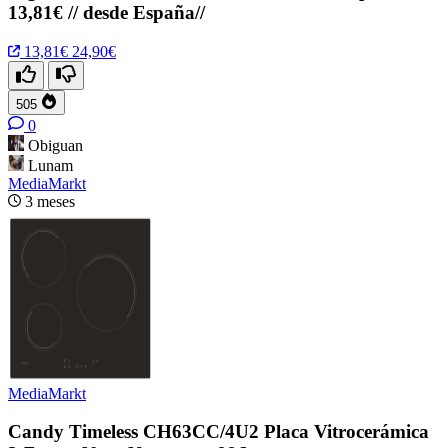
13,81€ // desde España//
13,81€
24,90€
505
0
Obiguan
Lunam
MediaMarkt
3 meses
MediaMarkt
Candy Timeless CH63CC/4U2 Placa Vitrocerámica