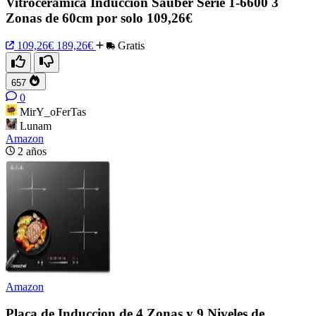
Vitroceramica Induccion Sauber Serie 1-6600 3
Zonas de 60cm por solo 109,26€
109,26€
189,26€
Gratis
657
0
MirY_oFerTas
Lunam
Amazon
2 años
Amazon
Placa de Induccion de 4 Zonas y 9 Niveles de