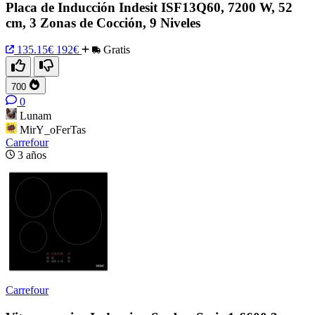
Placa de Inducción Indesit ISF13Q60, 7200 W, 52
cm, 3 Zonas de Cocción, 9 Niveles
135.15€
192€
Gratis
700
0
Lunam
MirY_oFerTas
Carrefour
3 años
Carrefour