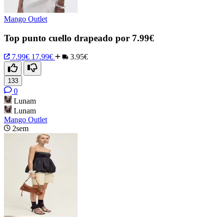
Mango Outlet
Top punto cuello drapeado por 7.99€
7.99€
17.99€
3.95€
133
0
Lunam
Lunam
Mango Outlet
2sem