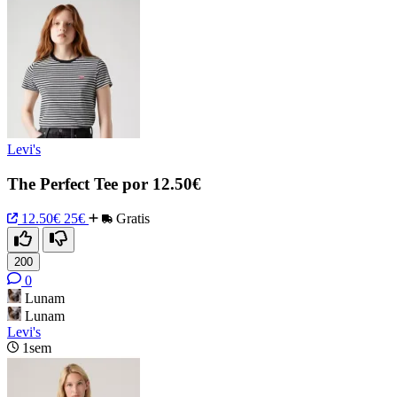
Levi's
The Perfect Tee por 12.50€
12.50€
25€
Gratis
200
0
Lunam
Lunam
Levi's
1sem