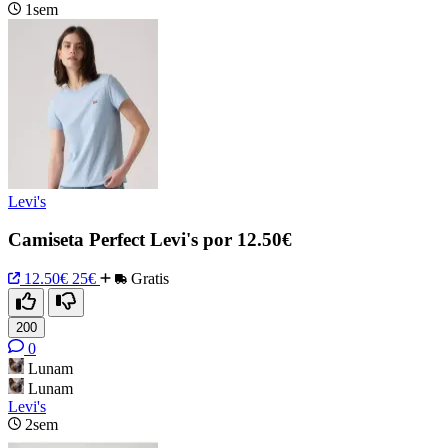
1sem
Levi's
Camiseta Perfect Levi's por 12.50€
12.50€
25€
Gratis
200
0
Lunam
Lunam
Levi's
2sem