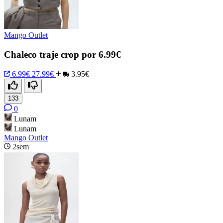
Mango Outlet
Chaleco traje crop por 6.99€
6.99€
27.99€
3.95€
133
0
Lunam
Lunam
Mango Outlet
2sem