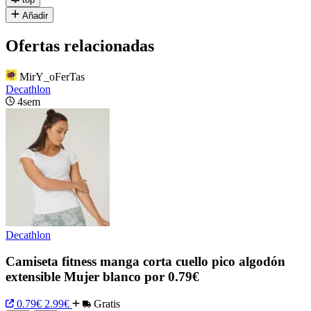
Añadir
Ofertas relacionadas
MirY_oFerTas
Decathlon
4sem
Decathlon
Camiseta fitness manga corta cuello pico algodón
extensible Mujer blanco por 0.79€
0.79€
2.99€
Gratis