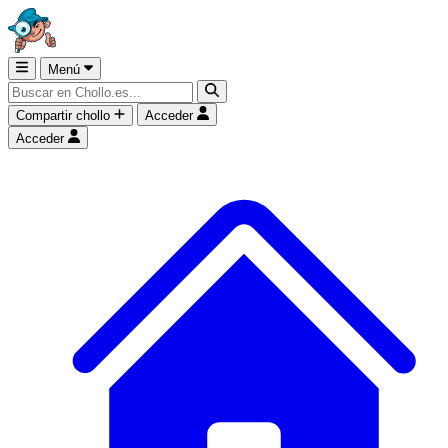
Menú
Compartir chollo
Acceder
Acceder