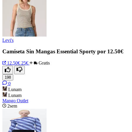
Levi's
Camiseta Sin Mangas Essential Sporty por 12.50€
12.50€
25€
Gratis
198
0
Lunam
Lunam
Mango Outlet
2sem