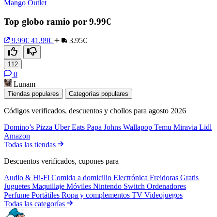
Mango Outlet
Top globo ramio por 9.99€
9.99€
41.99€
3.95€
112
0
Lunam
Tiendas populares
Categorías populares
Códigos verificados, descuentos y chollos para agosto 2026
Domino’s Pizza
Uber Eats
Papa Johns
Wallapop
Temu
Miravia
Lidl
Amazon
Todas las tiendas
Descuentos verificados, cupones para
Audio & Hi-Fi
Comida a domicilio
Electrónica
Freidoras
Gratis
Juguetes
Maquillaje
Móviles
Nintendo Switch
Ordenadores
Perfume
Portátiles
Ropa y complementos
TV
Videojuegos
Todas las categorías