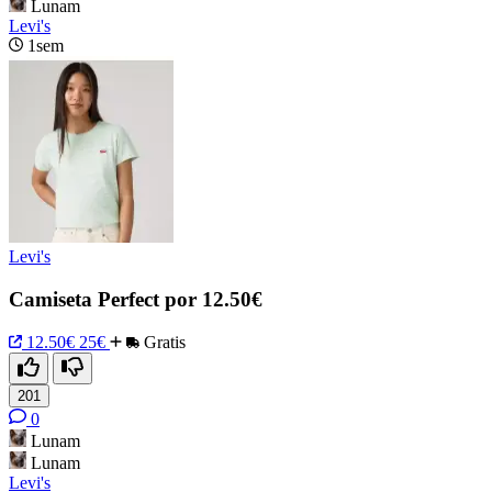
Lunam
Levi's
1sem
Levi's
Camiseta Perfect por 12.50€
12.50€
25€
Gratis
201
0
Lunam
Lunam
Levi's