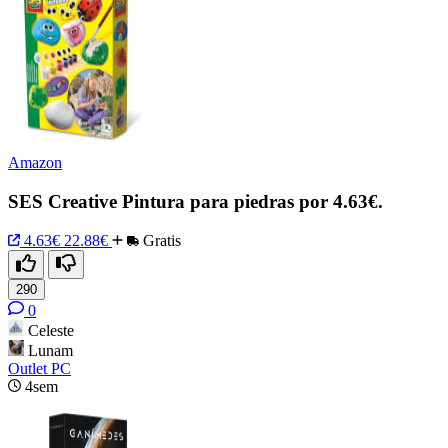
Amazon
SES Creative Pintura para piedras por 4.63€.
4.63€
22.88€
Gratis
290
0
Celeste
Lunam
Outlet PC
4sem