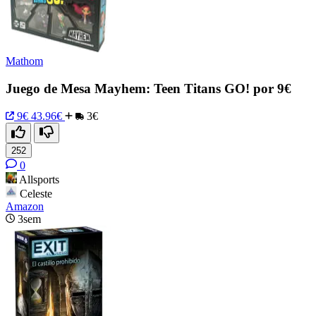
Mathom
Juego de Mesa Mayhem: Teen Titans GO! por 9€
9€
43.96€
3€
252
0
Allsports
Celeste
Amazon
3sem