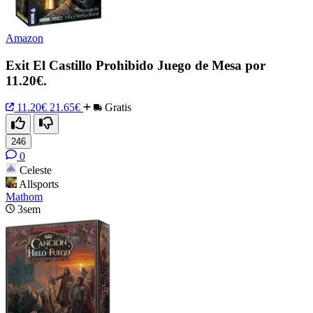
Amazon
Exit El Castillo Prohibido Juego de Mesa por
11.20€.
11.20€
21.65€
Gratis
246
0
Celeste
Allsports
Mathom
3sem