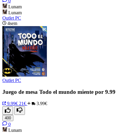
0
Lunam
Lunam
Outlet PC
4sem
Outlet PC
Juego de mesa Todo el mundo miente por 9.99
9.99€
21€
3.99€
400
0
Lunam