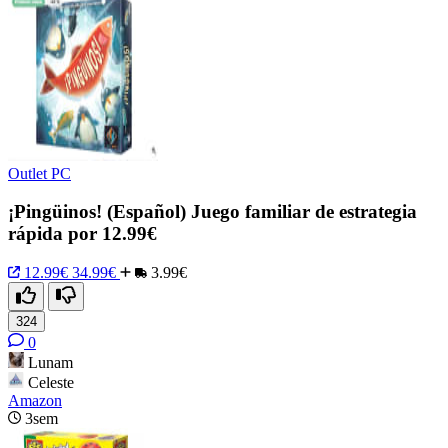
Outlet PC
¡Pingüinos! (Español) Juego familiar de estrategia
rápida por 12.99€
12.99€
34.99€
3.99€
324
0
Lunam
Celeste
Amazon
3sem