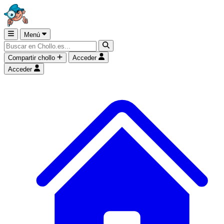
Menú
Compartir chollo
Acceder
Acceder