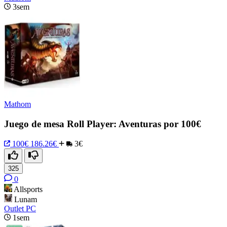
3sem
Mathom
Juego de mesa Roll Player: Aventuras por 100€
100€
186.26€
3€
325
0
Allsports
Lunam
Outlet PC
1sem