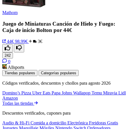
Mathom
Juego de Miniaturas Canción de Hielo y Fuego:
Caja de inicio Bolton por 44€
44€
98.99€
3€
242
0
Allsports
Tiendas populares
Categorías populares
Códigos verificados, descuentos y chollos para agosto 2026
Domino’s Pizza
Uber Eats
Papa Johns
Wallapop
Temu
Miravia
Lidl
Amazon
Todas las tiendas
Descuentos verificados, cupones para
Audio & Hi-Fi
Comida a domicilio
Electrónica
Freidoras
Gratis
Juguetes
Maquillaje
Móviles
Nintendo Switch
Ordenadores