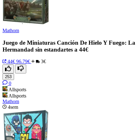
Mathom
Juego de Miniaturas Canción De Hielo Y Fuego: La
Hermandad sin estandartes a 44€
44€
96.79€
3€
253
0
Allsports
Allsports
Mathom
4sem