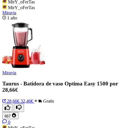
MirY_oFerTas
MirY_oFerTas
Miravia
1 año
Miravia
Taurus - Batidora de vaso Optima Easy 1500 por
28,66€
28,66€
32,46€
Gratis
667
0
MirY_oFerTas