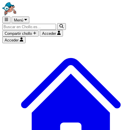
Menú
Compartir chollo
Acceder
Acceder