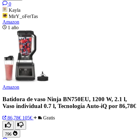
0
Kayla
MirY_oFerTas
Amazon
1 año
Amazon
Batidora de vaso Ninja BN750EU, 1200 W, 2.1 l,
Vaso individual 0.7 l, Tecnología Auto-iQ por 86,78€
86,78€
105€
Gratis
796