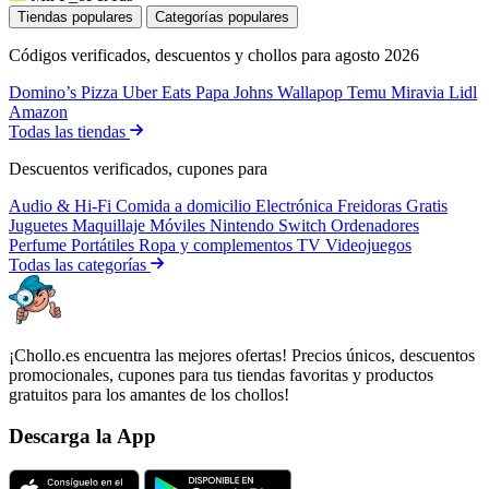
Tiendas populares
Categorías populares
Códigos verificados, descuentos y chollos para agosto 2026
Domino’s Pizza
Uber Eats
Papa Johns
Wallapop
Temu
Miravia
Lidl
Amazon
Todas las tiendas
Descuentos verificados, cupones para
Audio & Hi-Fi
Comida a domicilio
Electrónica
Freidoras
Gratis
Juguetes
Maquillaje
Móviles
Nintendo Switch
Ordenadores
Perfume
Portátiles
Ropa y complementos
TV
Videojuegos
Todas las categorías
¡Chollo.es encuentra las mejores ofertas! Precios únicos, descuentos
promocionales, cupones para tus tiendas favoritas y productos
gratuitos para los amantes de los chollos!
Descarga la App