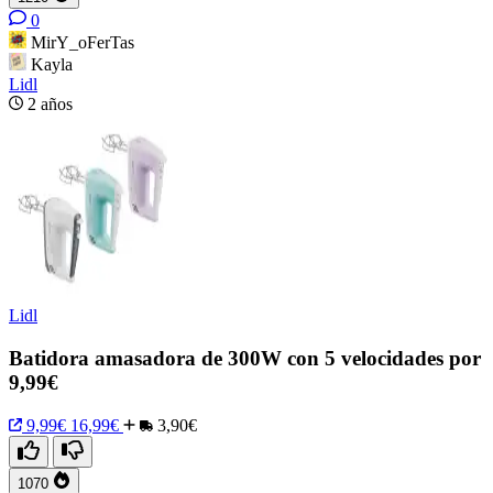
0
MirY_oFerTas
Kayla
Lidl
2 años
Lidl
Batidora amasadora de 300W con 5 velocidades por
9,99€
9,99€
16,99€
3,90€
1070