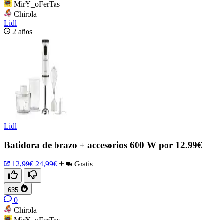
MirY_oFerTas
Chirola
Lidl
2 años
Lidl
Batidora de brazo + accesorios 600 W por 12.99€
12,99€
24,99€
Gratis
635
0
Chirola
MirY_oFerTas