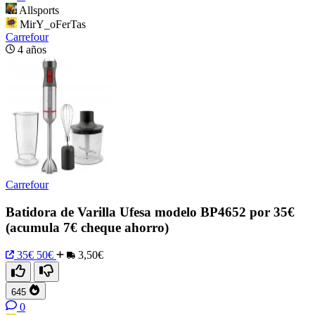
Allsports
MirY_oFerTas
Carrefour
4 años
Carrefour
Batidora de Varilla Ufesa modelo BP4652 por 35€
(acumula 7€ cheque ahorro)
35€
50€
3,50€
645
0