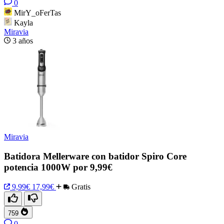
0
MirY_oFerTas
Kayla
Miravia
3 años
Miravia
Batidora Mellerware con batidor Spiro Core
potencia 1000W por 9,99€
9,99€
17,99€
Gratis
759
0