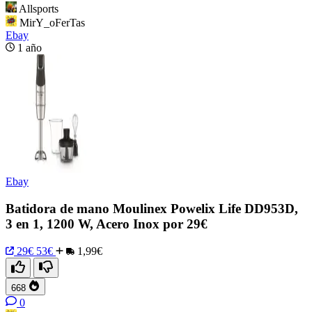
Allsports
MirY_oFerTas
Ebay
1 año
Ebay
Batidora de mano Moulinex Powelix Life DD953D,
3 en 1, 1200 W, Acero Inox por 29€
29€
53€
1,99€
668
0