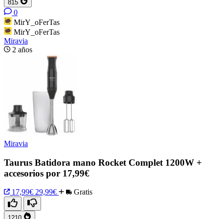
815
0
MirY_oFerTas
MirY_oFerTas
Miravia
2 años
Miravia
Taurus Batidora mano Rocket Complet 1200W +
accesorios por 17,99€
17,99€
29,99€
Gratis
1210