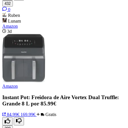
432
0
Ruben
Lunam
Amazon
3d
Amazon
Instant Pot: Freidora de Aire Vortex Dual Truffle:
Grande 8 L por 85.99€
84.99€
169.99€
Gratis