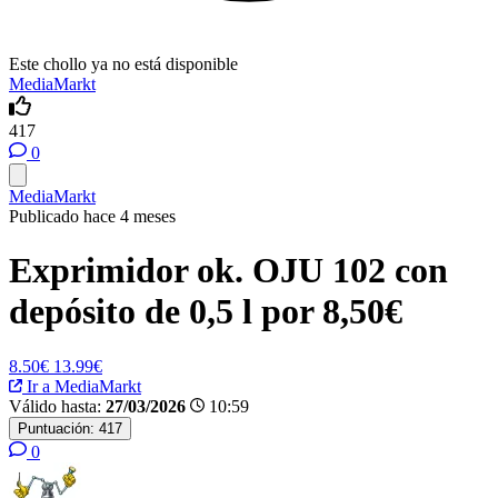
Este chollo ya no está disponible
MediaMarkt
417
0
MediaMarkt
Publicado hace 4 meses
Exprimidor ok. OJU 102 con
depósito de 0,5 l por 8,50€
8.50€
13.99€
Ir a MediaMarkt
Válido hasta:
27/03/2026
10:59
Puntuación:
417
0