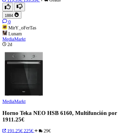
1884
0
MirY_oFerTas
Lunam
MediaMarkt
2d
MediaMarkt
Horno Teka NEO HSB 6160, Multifunción por
1911.25€
191.25€
225€
29€