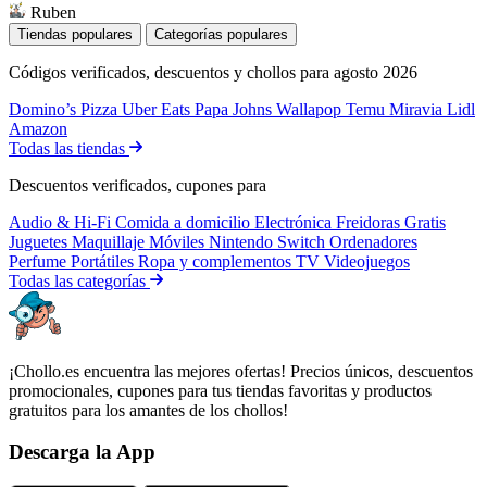
Ruben
Tiendas populares
Categorías populares
Códigos verificados, descuentos y chollos para agosto 2026
Domino’s Pizza
Uber Eats
Papa Johns
Wallapop
Temu
Miravia
Lidl
Amazon
Todas las tiendas
Descuentos verificados, cupones para
Audio & Hi-Fi
Comida a domicilio
Electrónica
Freidoras
Gratis
Juguetes
Maquillaje
Móviles
Nintendo Switch
Ordenadores
Perfume
Portátiles
Ropa y complementos
TV
Videojuegos
Todas las categorías
¡Chollo.es encuentra las mejores ofertas! Precios únicos, descuentos
promocionales, cupones para tus tiendas favoritas y productos
gratuitos para los amantes de los chollos!
Descarga la App