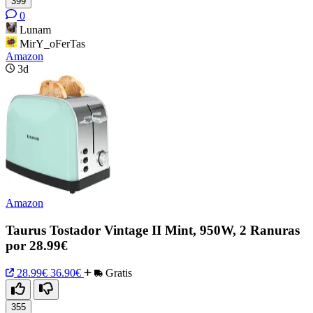
399
0
Lunam
MirY_oFerTas
Amazon
3d
Amazon
Taurus Tostador Vintage II Mint, 950W, 2 Ranuras
por 28.99€
28.99€
36.90€
Gratis
355