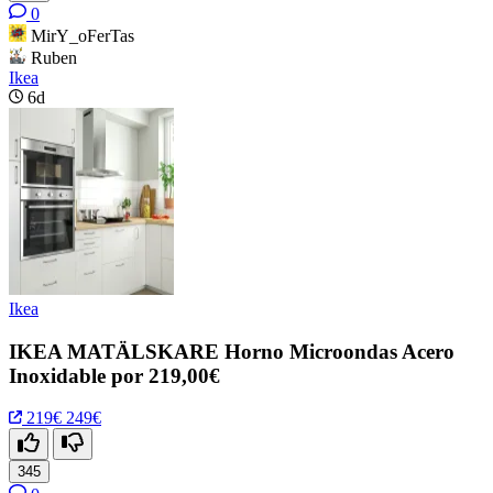
0
MirY_oFerTas
Ruben
Ikea
6d
Ikea
IKEA MATÄLSKARE Horno Microondas Acero
Inoxidable por 219,00€
219€
249€
345