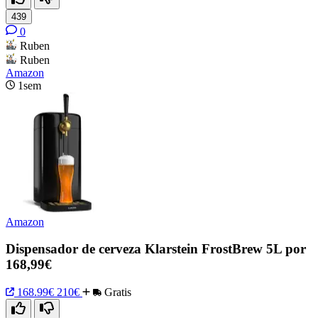
439
0
Ruben
Ruben
Amazon
1sem
Amazon
Dispensador de cerveza Klarstein FrostBrew 5L por
168,99€
168.99€
210€
Gratis