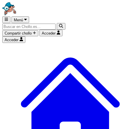
Menú
Compartir chollo
Acceder
Acceder