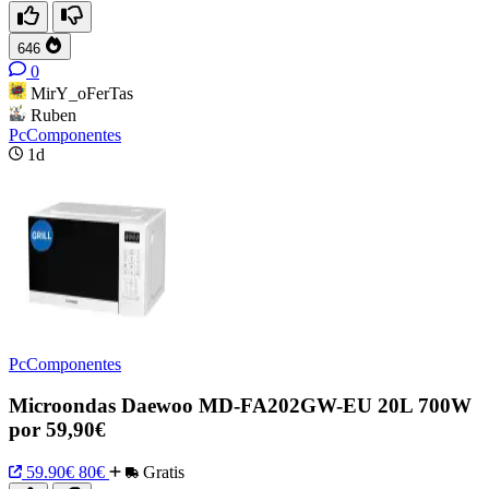
646
0
MirY_oFerTas
Ruben
PcComponentes
1d
PcComponentes
Microondas Daewoo MD-FA202GW-EU 20L 700W
por 59,90€
59.90€
80€
Gratis