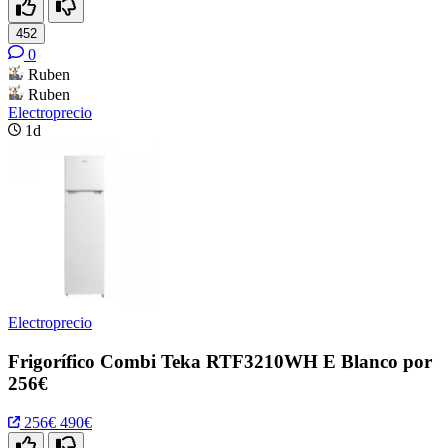
452
0
Ruben
Ruben
Electroprecio
1d
Electroprecio
Frigorífico Combi Teka RTF3210WH E Blanco por
256€
256€
490€