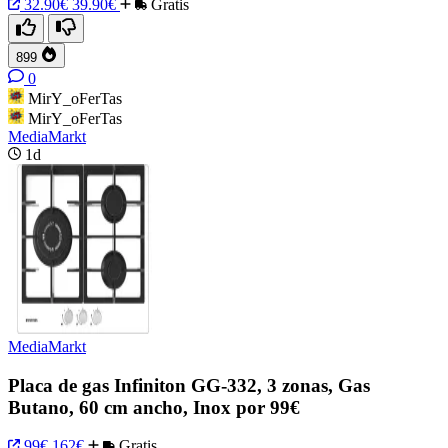
32.90€
39.90€
Gratis
899
0
MirY_oFerTas
MirY_oFerTas
MediaMarkt
1d
MediaMarkt
Placa de gas Infiniton GG-332, 3 zonas, Gas
Butano, 60 cm ancho, Inox por 99€
99€
162€
Gratis