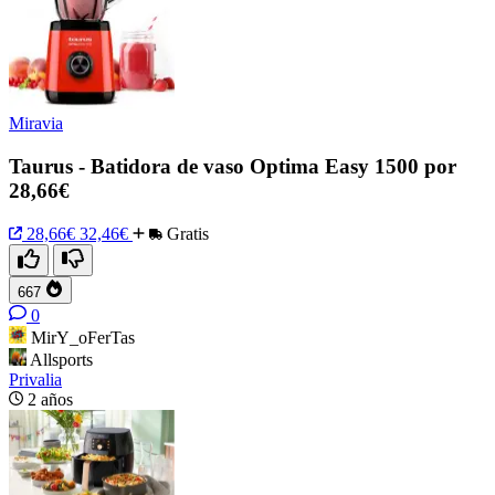
Miravia
Taurus - Batidora de vaso Optima Easy 1500 por
28,66€
28,66€
32,46€
Gratis
667
0
MirY_oFerTas
Allsports
Privalia
2 años