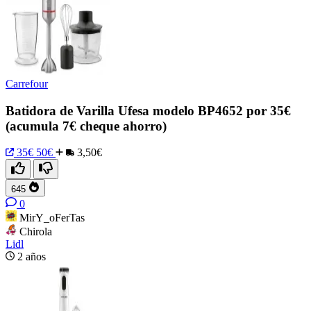
Carrefour
Batidora de Varilla Ufesa modelo BP4652 por 35€
(acumula 7€ cheque ahorro)
35€
50€
3,50€
645
0
MirY_oFerTas
Chirola
Lidl
2 años