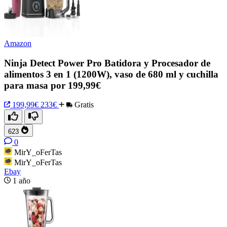
Amazon
Ninja Detect Power Pro Batidora y Procesador de
alimentos 3 en 1 (1200W), vaso de 680 ml y cuchilla
para masa por 199,99€
199,99€
233€
Gratis
623
0
MirY_oFerTas
MirY_oFerTas
Ebay
1 año