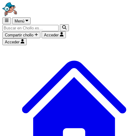
Menú
Compartir chollo
Acceder
Acceder