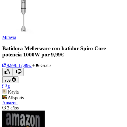
Miravia
Batidora Mellerware con batidor Spiro Core
potencia 1000W por 9,99€
9,99€
17,99€
Gratis
759
0
Kayla
Allsports
Amazon
3 años