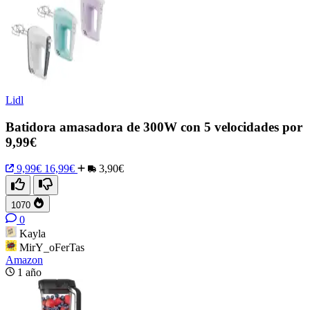
Lidl
Batidora amasadora de 300W con 5 velocidades por
9,99€
9,99€
16,99€
3,90€
1070
0
Kayla
MirY_oFerTas
Amazon
1 año