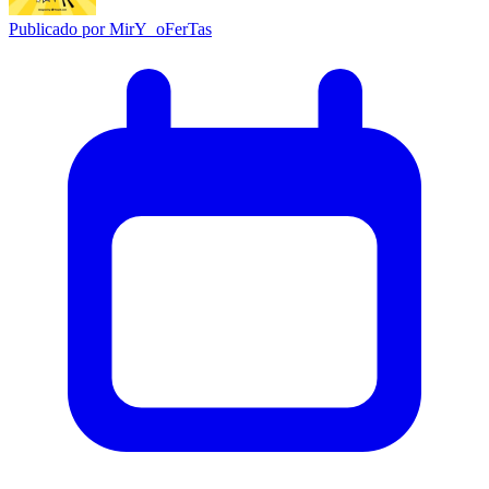
Publicado por
MirY_oFerTas