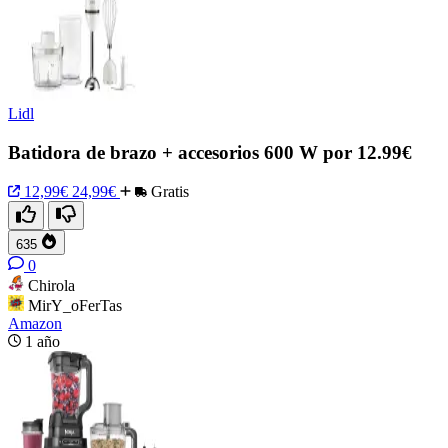
Lidl
Batidora de brazo + accesorios 600 W por 12.99€
12,99€
24,99€
Gratis
635
0
Chirola
MirY_oFerTas
Amazon
1 año