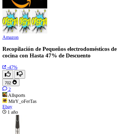
Amazon
Recopilación de Pequeños electrodomésticos de
cocina con Hasta 47% de Descuento
-47%
702
2
Allsports
MirY_oFerTas
Ebay
1 año