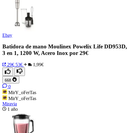
Ebay
Batidora de mano Moulinex Powelix Life DD953D,
3 en 1, 1200 W, Acero Inox por 29€
29€
53€
1,99€
668
0
MirY_oFerTas
MirY_oFerTas
Miravia
1 año