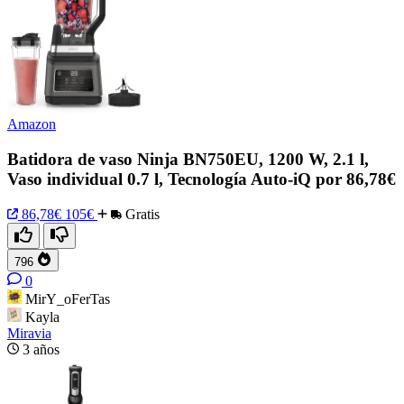
Amazon
Batidora de vaso Ninja BN750EU, 1200 W, 2.1 l,
Vaso individual 0.7 l, Tecnología Auto-iQ por 86,78€
86,78€
105€
Gratis
796
0
MirY_oFerTas
Kayla
Miravia
3 años