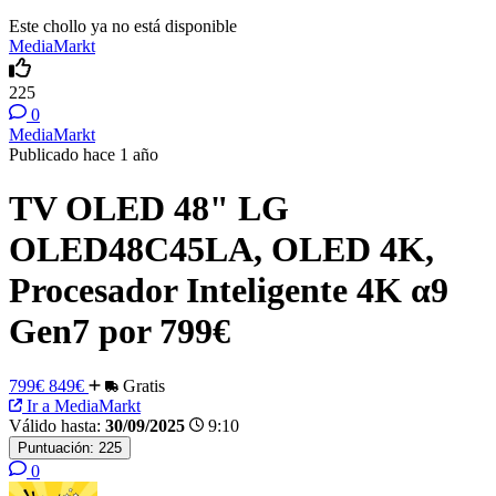
Este chollo ya no está disponible
MediaMarkt
225
0
MediaMarkt
Publicado hace 1 año
TV OLED 48" LG
OLED48C45LA, OLED 4K,
Procesador Inteligente 4K α9
Gen7 por 799€
799€
849€
Gratis
Ir a MediaMarkt
Válido hasta:
30/09/2025
9:10
Puntuación:
225
0