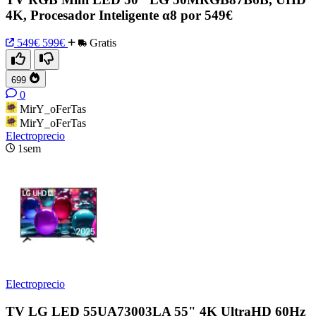
4K, Procesador Inteligente α8 por 549€
549€
599€
Gratis
699
0
MirY_oFerTas
MirY_oFerTas
Electroprecio
1sem
Electroprecio
TV LG LED 55UA73003LA 55" 4K UltraHD 60Hz