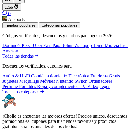
1256
0
Allsports
Tiendas populares
Categorías populares
Códigos verificados, descuentos y chollos para agosto 2026
Domino’s Pizza
Uber Eats
Papa Johns
Wallapop
Temu
Miravia
Lidl
Amazon
Todas las tiendas
Descuentos verificados, cupones para
Audio & Hi-Fi
Comida a domicilio
Electrónica
Freidoras
Gratis
Juguetes
Maquillaje
Móviles
Nintendo Switch
Ordenadores
Perfume
Portátiles
Ropa y complementos
TV
Videojuegos
Todas las categorías
¡Chollo.es encuentra las mejores ofertas! Precios únicos, descuentos
promocionales, cupones para tus tiendas favoritas y productos
gratuitos para los amantes de los chollos!