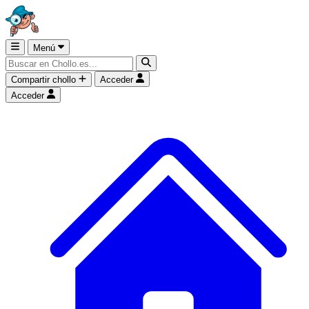
Menú
Compartir chollo
Acceder
Acceder