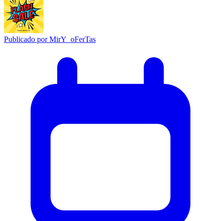
Publicado por
MirY_oFerTas