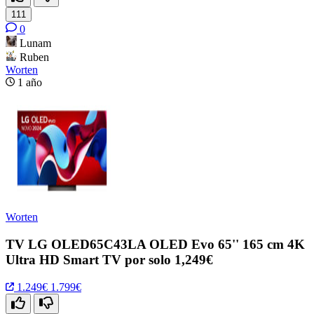
111
0
Lunam
Ruben
Worten
1 año
Worten
TV LG OLED65C43LA OLED Evo 65'' 165 cm 4K
Ultra HD Smart TV por solo 1,249€
1.249€
1.799€