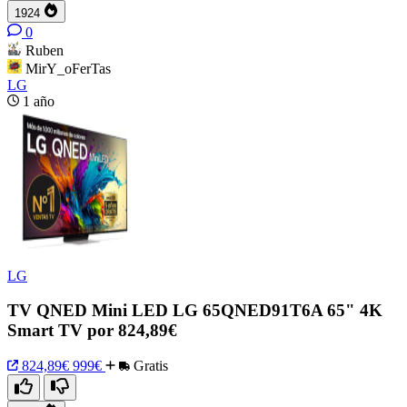
1924
0
Ruben
MirY_oFerTas
LG
1 año
LG
TV QNED Mini LED LG 65QNED91T6A 65" 4K
Smart TV por 824,89€
824,89€
999€
Gratis