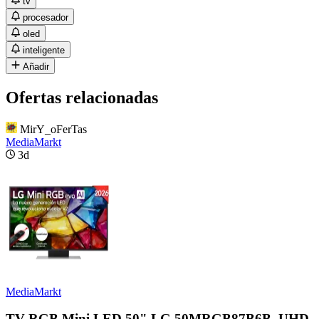
tv
procesador
oled
inteligente
Añadir
Ofertas relacionadas
MirY_oFerTas
MediaMarkt
3d
MediaMarkt
TV RGB Mini LED 50" LG 50MRGB87B6B, UHD