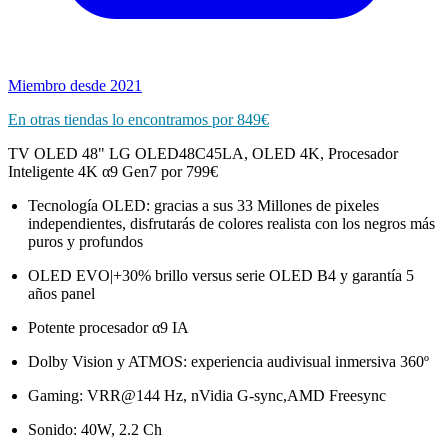
Miembro desde 2021
En otras tiendas lo encontramos por 849€
TV OLED 48" LG OLED48C45LA, OLED 4K, Procesador
Inteligente 4K α9 Gen7 por 799€
Tecnología OLED: gracias a sus 33 Millones de pixeles
independientes, disfrutarás de colores realista con los negros más
puros y profundos
OLED EVO|+30% brillo versus serie OLED B4 y garantía 5
años panel
Potente procesador α9 IA
Dolby Vision y ATMOS: experiencia audivisual inmersiva 360º
Gaming: VRR@144 Hz, nVidia G-sync,AMD Freesync
Sonido: 40W, 2.2 Ch