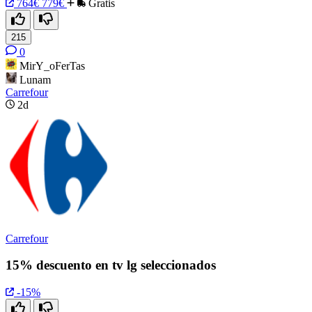
764€
779€
Gratis
215
0
MirY_oFerTas
Lunam
Carrefour
2d
Carrefour
15% descuento en tv lg seleccionados
-15%