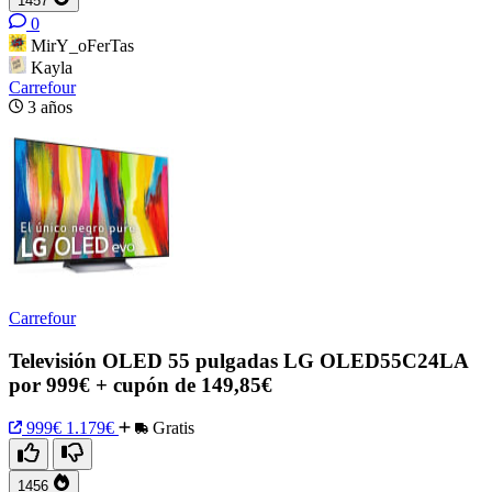
1457
0
MirY_oFerTas
Kayla
Carrefour
3 años
Carrefour
Televisión OLED 55 pulgadas LG OLED55C24LA
por 999€ + cupón de 149,85€
999€
1.179€
Gratis
1456