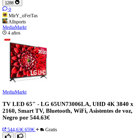
1288
0
MirY_oFerTas
Allsports
MediaMarkt
4 años
MediaMarkt
TV LED 65" - LG 65UN73006LA, UHD 4K 3840 x
2160, Smart TV, Bluetooth, WiFi, Asistentes de voz,
Negro por 544.63€
544,63€
659€
Gratis