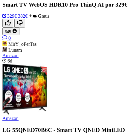
Smart TV WebOS HDR10 Pro ThinQ AI por 329€
329€
382€
Gratis
645
0
MirY_oFerTas
Lunam
Amazon
6d
Amazon
LG 55QNED70B6C - Smart TV QNED MiniLED