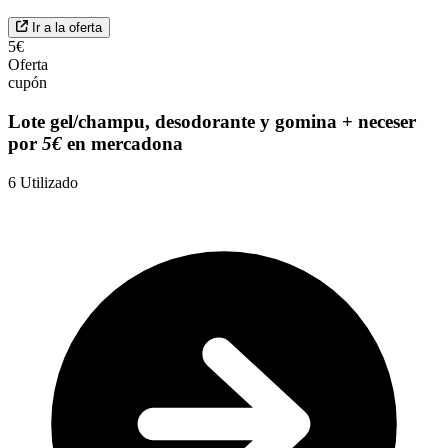
Ir a la oferta
5€
Oferta
cupón
Lote gel/champu, desodorante y gomina + neceser
por
5€
en mercadona
6
Utilizado