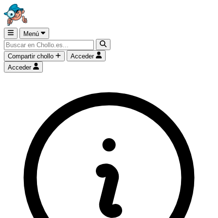
Menú
Compartir chollo
Acceder
Acceder