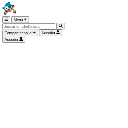
Menú
Compartir chollo
Acceder
Acceder