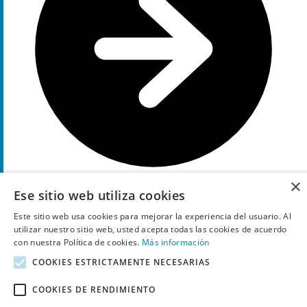
×
Ese sitio web utiliza cookies
Muestra el código
026
Este sitio web usa cookies para mejorar la experiencia del usuario. Al
10%
utilizar nuestro sitio web, usted acepta todas las cookies de acuerdo
Descuento
con nuestra Política de cookies.
Más información
código de descuento
COOKIES ESTRICTAMENTE NECESARIAS
10% de descuento
EXTRA en las rebajas con código
descuento
COOKIES DE RENDIMIENTO