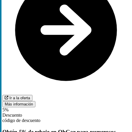
Ir a la oferta
Más información
5%
Descuento
código de descuento
Obtén
5% de rebaja
en OhGar para numerosos