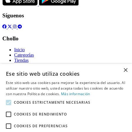
Síguenos
Chollo
Inicio
Categorías
Tiendas
Gratis
×
Ese sitio web utiliza cookies
Acerca de
Este sitio web usa cookies para mejorar la experiencia del usuario. Al
utilizar nuestro sitio web, usted acepta todas las cookies de acuerdo
Sobre nosotros
Contacto
con nuestra Política de cookies.
Más información
Reglas de publicación
COOKIES ESTRICTAMENTE NECESARIAS
Información legal
COOKIES DE RENDIMIENTO
Privacidad
COOKIES DE PREFERENCIAS
Declaración de cookies