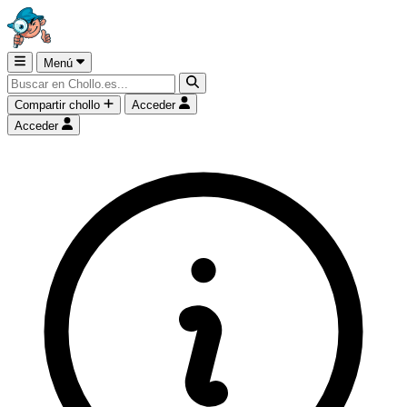
Menú
Compartir chollo
Acceder
Acceder