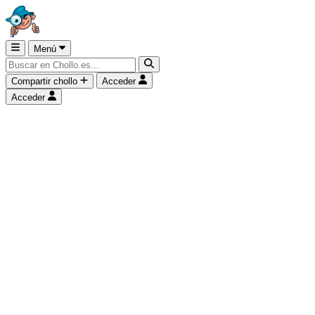
Menú
Compartir chollo
Acceder
Acceder