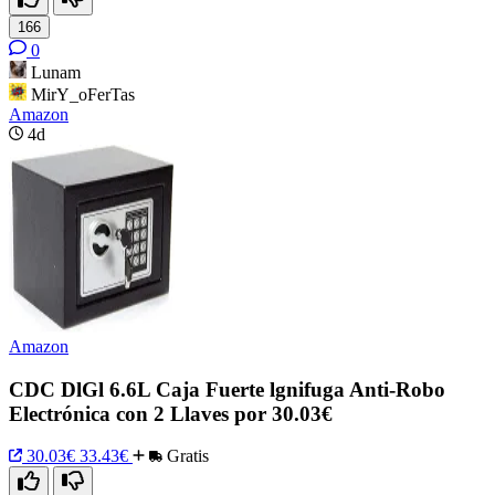
166
0
Lunam
MirY_oFerTas
Amazon
4d
Amazon
CDC DlGl 6.6L Caja Fuerte lgnifuga Anti-Robo
Electrónica con 2 Llaves por 30.03€
30.03€
33.43€
Gratis