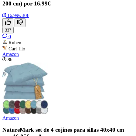
200 cm) por 16,99€
16.99€
30€
337
0
Ruben
Carl_lito
Amazon
8h
Amazon
NatureMark set de 4 cojines para sillas 40x40 cm