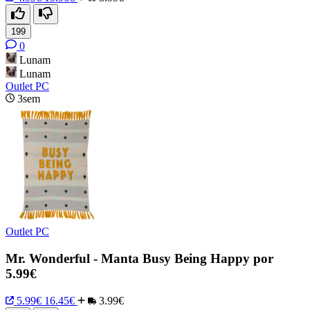
199
0
Lunam
Lunam
Outlet PC
3sem
Outlet PC
Mr. Wonderful - Manta Busy Being Happy por
5.99€
5.99€
16.45€
3.99€