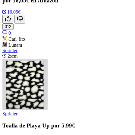
por 16,05€ en Amazon
16.05€
312
0
Carl_lito
Lunam
Sprinter
2sem
Sprinter
Toalla de Playa Up por 5.99€