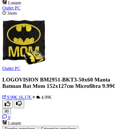
Lunam
Outlet PC
3sem
Outlet PC
LOGOVISION BM2951-BKT3-50x60 Manta
Batman Bat Mom 152x127cm Microfibra 9.99€
9.99€
16.17€
4.99€
90
0
Lunam
Tiendas populares
Categorías populares