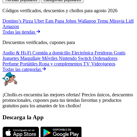
Códigos verificados, descuentos y chollos para agosto 2026
Domino’s Pizza
Uber Eats
Papa Johns
Wallapop
Temu
Miravia
Lidl
Amazon
Todas las tiendas
Descuentos verificados, cupones para
Audio & Hi-Fi
Comida a domicilio
Electrónica
Freidoras
Gratis
Juguetes
Maquillaje
Móviles
Nintendo Switch
Ordenadores
Perfume
Portátiles
Ropa y complementos
TV
Videojuegos
Todas las categorías
¡Chollo.es encuentra las mejores ofertas! Precios únicos, descuentos
promocionales, cupones para tus tiendas favoritas y productos
gratuitos para los amantes de los chollos!
Descarga la App