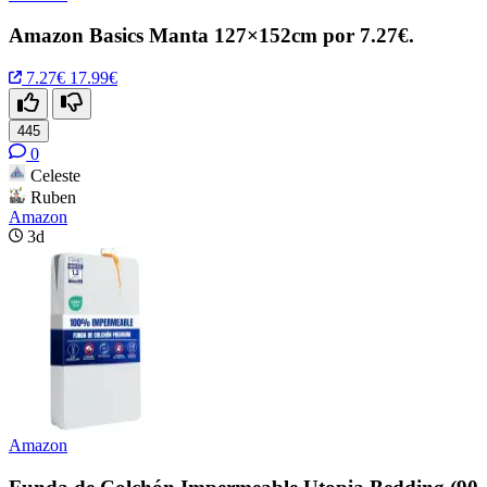
Amazon Basics Manta 127×152cm por 7.27€.
7.27€
17.99€
445
0
Celeste
Ruben
Amazon
3d
Amazon