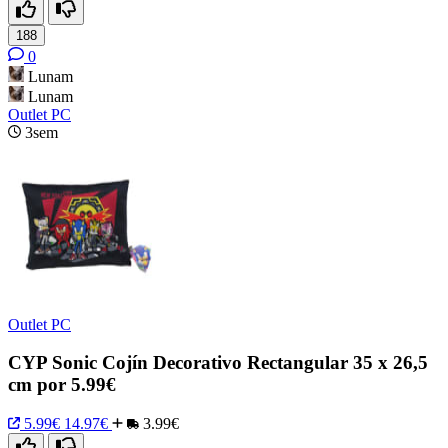
188
0
Lunam
Lunam
Outlet PC
3sem
Outlet PC
CYP Sonic Cojín Decorativo Rectangular 35 x 26,5
cm por 5.99€
5.99€
14.97€
3.99€