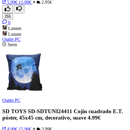
5.99€
11.99€
2.95€
255
0
Lunam
Lunam
Outlet PC
3sem
Outlet PC
SD TOYS SD-SDTUNI24411 Cojín cuadrado E.T.
póster, 45x45 cm, decorativo, suave 4.99€
4.99€
15.96€
3.99€