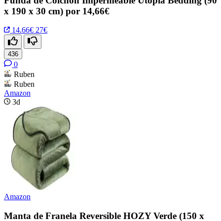
Funda de Colchón Impermeable Utopia Bedding (90
x 190 x 30 cm) por 14,66€
14.66€
27€
436
0
Ruben
Ruben
Amazon
3d
Amazon
Manta de Franela Reversible HOZY Verde (150 x