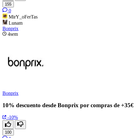
155
0
MirY_oFerTas
Lunam
Bonprix
4sem
Bonprix
10% descuento desde Bonprix por compras de +35€
-10%
100