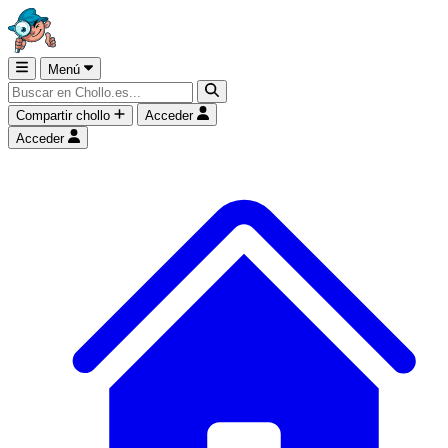
Menú
Compartir chollo
Acceder
Acceder