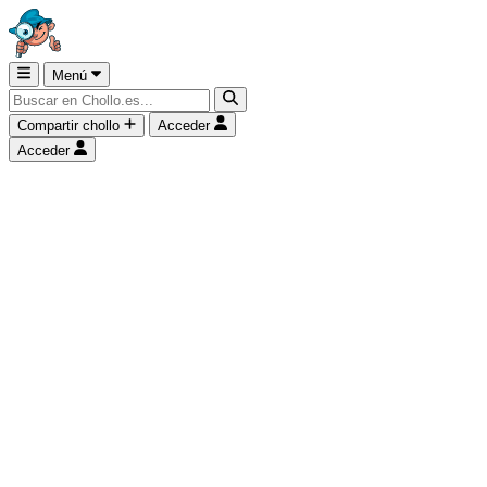
Menú
Compartir chollo
Acceder
Acceder