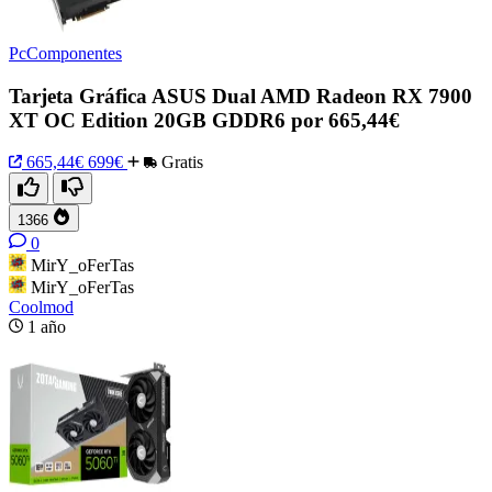
PcComponentes
Tarjeta Gráfica ASUS Dual AMD Radeon RX 7900
XT OC Edition 20GB GDDR6 por 665,44€
665,44€
699€
Gratis
1366
0
MirY_oFerTas
MirY_oFerTas
Coolmod
1 año