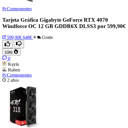
PcComponentes
Tarjeta Gráfica Gigabyte GeForce RTX 4070
Windforce OC 12 GB GDDR6X DLSS3 por 599,90€
599,90€
648€
Gratis
1086
0
Kayla
Ruben
PcComponentes
2 años