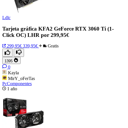
Ldlc
Tarjeta gráfica KFA2 GeForce RTX 3060 Ti (1-
Click OC) LHR por 299,95€
299,95€
339,95€
Gratis
1395
0
Kayla
MirY_oFerTas
PcComponentes
1 año