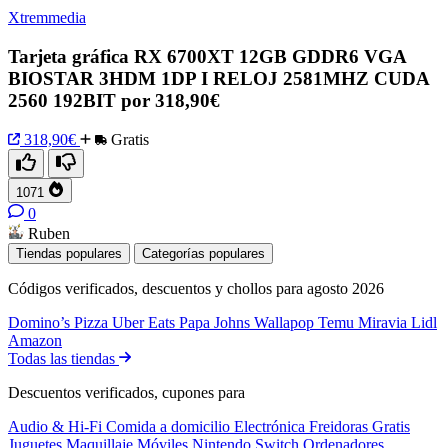
Xtremmedia
Tarjeta gráfica RX 6700XT 12GB GDDR6 VGA
BIOSTAR 3HDM 1DP I RELOJ 2581MHZ CUDA
2560 192BIT por 318,90€
318,90€
Gratis
1071
0
Ruben
Tiendas populares
Categorías populares
Códigos verificados, descuentos y chollos para agosto 2026
Domino’s Pizza
Uber Eats
Papa Johns
Wallapop
Temu
Miravia
Lidl
Amazon
Todas las tiendas
Descuentos verificados, cupones para
Audio & Hi-Fi
Comida a domicilio
Electrónica
Freidoras
Gratis
Juguetes
Maquillaje
Móviles
Nintendo Switch
Ordenadores