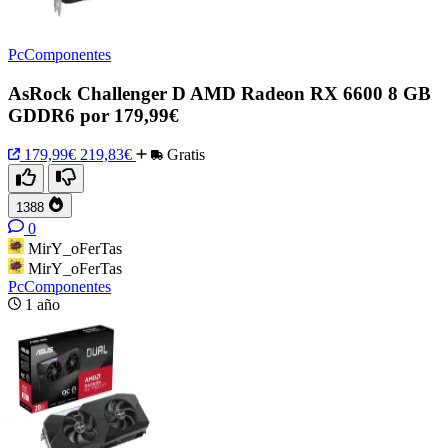
PcComponentes
AsRock Challenger D AMD Radeon RX 6600 8 GB
GDDR6 por 179,99€
179,99€
219,83€
Gratis
1388
0
MirY_oFerTas
MirY_oFerTas
PcComponentes
1 año