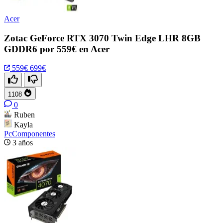
Acer
Zotac GeForce RTX 3070 Twin Edge LHR 8GB
GDDR6 por 559€ en Acer
559€
699€
1108
0
Ruben
Kayla
PcComponentes
3 años