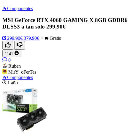
PcComponentes
MSI GeForce RTX 4060 GAMING X 8GB GDDR6
DLSS3 a tan solo 299,90€
299,90€
379,90€
Gratis
1141
0
Ruben
MirY_oFerTas
PcComponentes
1 año