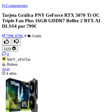
PcComponentes
Tarjeta Gráfica PNY GeForce RTX 5070 Ti OC
Triple Fan Plus 16GB GDDR7 Reflex 2 RTX AI
DLSS4 por 799€
799€
870€
Gratis
1123
0
MirY_oFerTas
Ruben
Acer
4 años