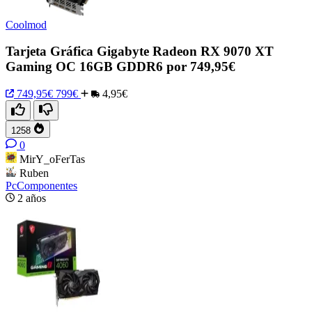
Coolmod
Tarjeta Gráfica Gigabyte Radeon RX 9070 XT
Gaming OC 16GB GDDR6 por 749,95€
749,95€
799€
4,95€
1258
0
MirY_oFerTas
Ruben
PcComponentes
2 años