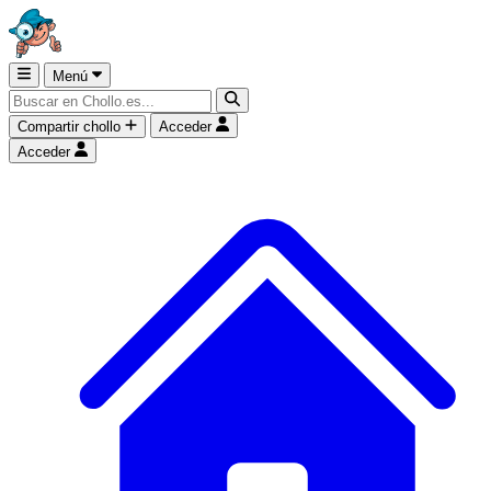
Menú
Compartir chollo
Acceder
Acceder