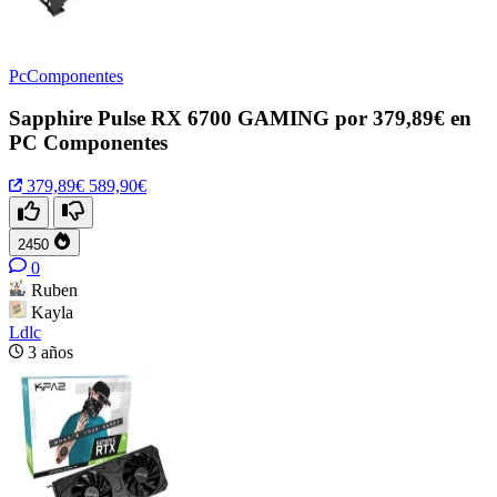
PcComponentes
Sapphire Pulse RX 6700 GAMING por 379,89€ en
PC Componentes
379,89€
589,90€
2450
0
Ruben
Kayla
Ldlc
3 años