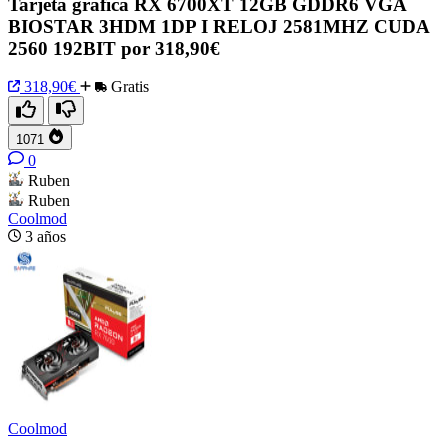
Tarjeta gráfica RX 6700XT 12GB GDDR6 VGA
BIOSTAR 3HDM 1DP I RELOJ 2581MHZ CUDA
2560 192BIT por 318,90€
318,90€
Gratis
1071
0
Ruben
Ruben
Coolmod
3 años
Coolmod