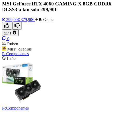
MSI GeForce RTX 4060 GAMING X 8GB GDDR6
DLSS3 a tan solo 299,90€
299,90€
379,90€
Gratis
1141
0
Ruben
MirY_oFerTas
PcComponentes
1 año
PcComponentes