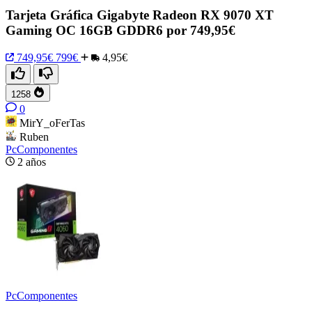
Tarjeta Gráfica Gigabyte Radeon RX 9070 XT
Gaming OC 16GB GDDR6 por 749,95€
749,95€
799€
4,95€
1258
0
MirY_oFerTas
Ruben
PcComponentes
2 años
PcComponentes