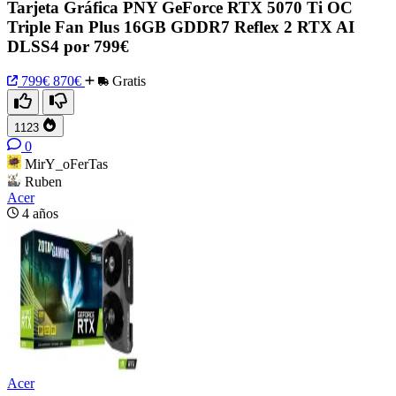
Tarjeta Gráfica PNY GeForce RTX 5070 Ti OC
Triple Fan Plus 16GB GDDR7 Reflex 2 RTX AI
DLSS4 por 799€
799€
870€
Gratis
1123
0
MirY_oFerTas
Ruben
Acer
4 años
Acer