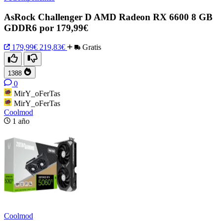
AsRock Challenger D AMD Radeon RX 6600 8 GB
GDDR6 por 179,99€
179,99€
219,83€
Gratis
1388
0
MirY_oFerTas
MirY_oFerTas
Coolmod
1 año
Coolmod