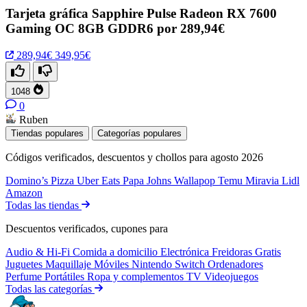
Tarjeta gráfica Sapphire Pulse Radeon RX 7600
Gaming OC 8GB GDDR6 por 289,94€
289,94€
349,95€
1048
0
Ruben
Tiendas populares
Categorías populares
Códigos verificados, descuentos y chollos para agosto 2026
Domino’s Pizza
Uber Eats
Papa Johns
Wallapop
Temu
Miravia
Lidl
Amazon
Todas las tiendas
Descuentos verificados, cupones para
Audio & Hi-Fi
Comida a domicilio
Electrónica
Freidoras
Gratis
Juguetes
Maquillaje
Móviles
Nintendo Switch
Ordenadores
Perfume
Portátiles
Ropa y complementos
TV
Videojuegos
Todas las categorías