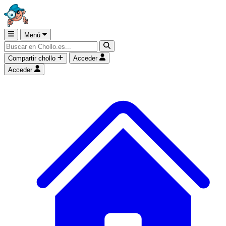
Menú
Compartir chollo
Acceder
Acceder