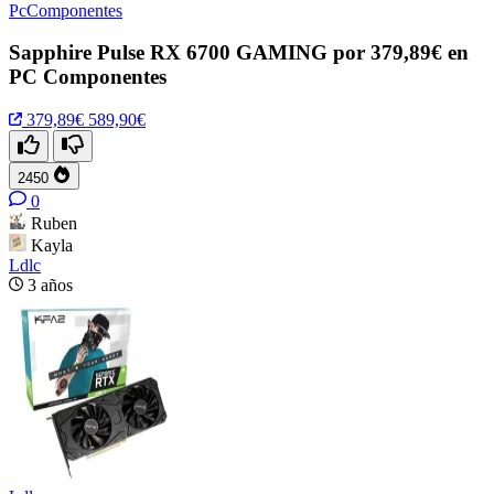
PcComponentes
Sapphire Pulse RX 6700 GAMING por 379,89€ en
PC Componentes
379,89€
589,90€
2450
0
Ruben
Kayla
Ldlc
3 años