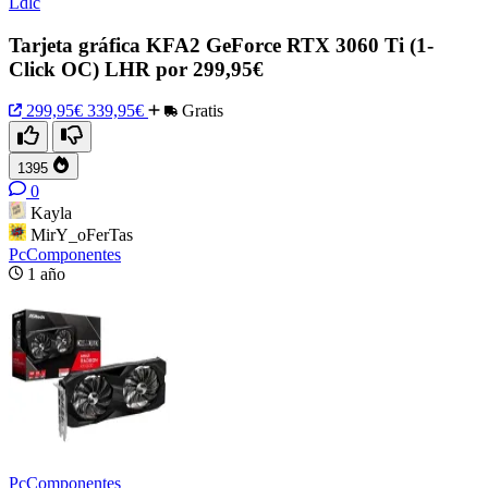
Ldlc
Tarjeta gráfica KFA2 GeForce RTX 3060 Ti (1-
Click OC) LHR por 299,95€
299,95€
339,95€
Gratis
1395
0
Kayla
MirY_oFerTas
PcComponentes
1 año
PcComponentes