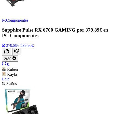
PcComponentes
Sapphire Pulse RX 6700 GAMING por 379,89€ en
PC Componentes
379,89€
589,90€
2450
0
Ruben
Kayla
Ldlc
3 años