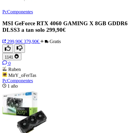
PcComponentes
MSI GeForce RTX 4060 GAMING X 8GB GDDR6
DLSS3 a tan solo 299,90€
299,90€
379,90€
Gratis
1141
0
Ruben
MirY_oFerTas
PcComponentes
1 año