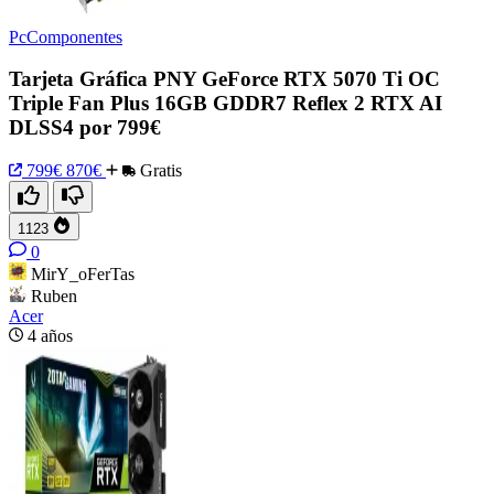
PcComponentes
Tarjeta Gráfica PNY GeForce RTX 5070 Ti OC
Triple Fan Plus 16GB GDDR7 Reflex 2 RTX AI
DLSS4 por 799€
799€
870€
Gratis
1123
0
MirY_oFerTas
Ruben
Acer
4 años