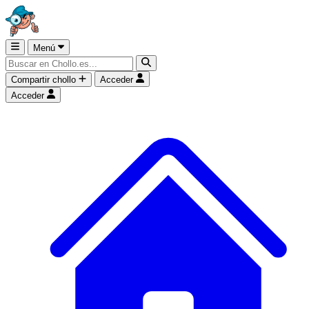
Menú
Compartir chollo
Acceder
Acceder