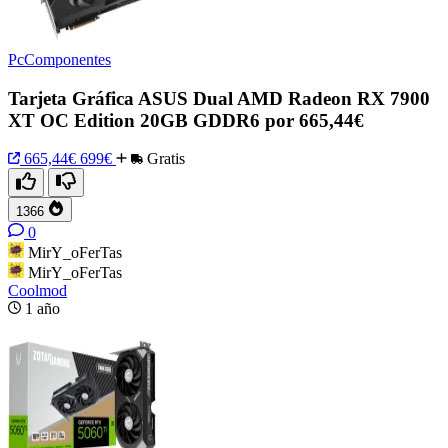
PcComponentes
Tarjeta Gráfica ASUS Dual AMD Radeon RX 7900
XT OC Edition 20GB GDDR6 por 665,44€
665,44€
699€
Gratis
1366
0
MirY_oFerTas
MirY_oFerTas
Coolmod
1 año