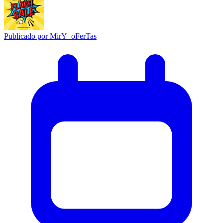
Publicado por
MirY_oFerTas