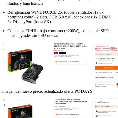
fluidos y baja latencia.
Refrigeración WINDFORCE 2X (doble ventilador Hawk,
heatpipes cobre), 2 slots, PCIe 5.0 x16; conexiones 1x HDMI +
3x DisplayPort (hasta 8K).
Compacta FH/HL, bajo consumo (~200W), compatible SFF;
ideal upgrades sin PSU nueva.
Imagen del nuevo precio actualizado oferta PC DAYS.