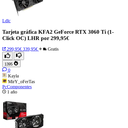
Ldlc
Tarjeta gráfica KFA2 GeForce RTX 3060 Ti (1-
Click OC) LHR por 299,95€
299,95€
339,95€
Gratis
1395
0
Kayla
MirY_oFerTas
PcComponentes
1 año