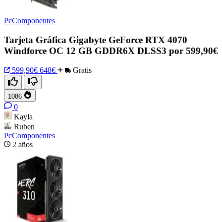
PcComponentes
Tarjeta Gráfica Gigabyte GeForce RTX 4070
Windforce OC 12 GB GDDR6X DLSS3 por 599,90€
599,90€
648€
Gratis
1086
0
Kayla
Ruben
PcComponentes
2 años