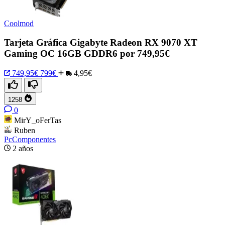
Coolmod
Tarjeta Gráfica Gigabyte Radeon RX 9070 XT
Gaming OC 16GB GDDR6 por 749,95€
749,95€
799€
4,95€
1258
0
MirY_oFerTas
Ruben
PcComponentes
2 años