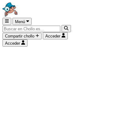
Menú
Compartir chollo
Acceder
Acceder